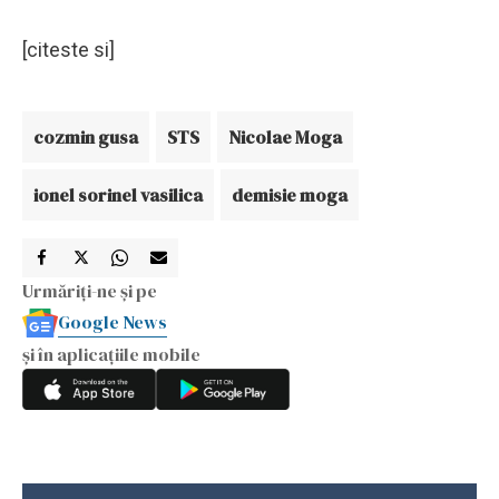
[citeste si]
cozmin gusa
STS
Nicolae Moga
ionel sorinel vasilica
demisie moga
Urmăriți-ne și pe
Google News
și în aplicațiile mobile