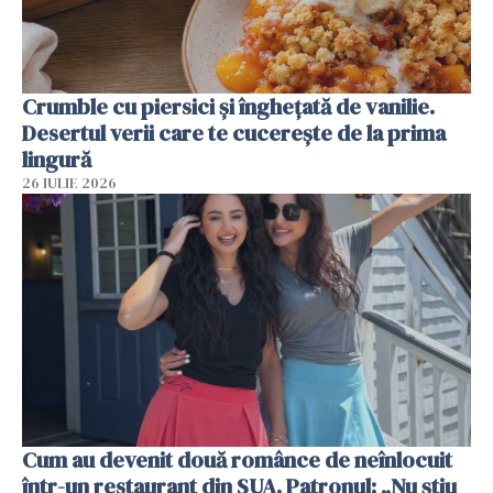
Crumble cu piersici și înghețată de vanilie.
Desertul verii care te cucerește de la prima
lingură
26 IULIE 2026
Cum au devenit două românce de neînlocuit
într-un restaurant din SUA. Patronul: „Nu știu