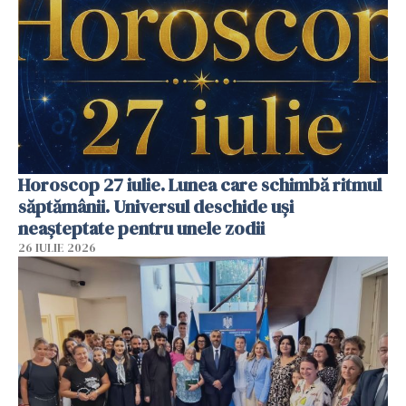
Horoscop 27 iulie. Lunea care schimbă ritmul
săptămânii. Universul deschide uși
neașteptate pentru unele zodii
26 IULIE 2026