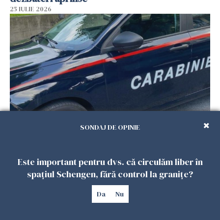
25 IULIE 2026
SONDAJ DE OPINIE
Româncă din Italia, acuzată că și-a lăsat copiii
singuri în casă pentru a merge la mall. Vecinii
au dat alarma
Este important pentru dvs. că circulăm liber în
25 IULIE 2026
spațiul Schengen, fără control la granițe?
Da
Nu