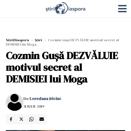
StiriDiaspora
›
Știri
›
Cozmin Gușă DEZVĂLUIE motivul secret al
DEMISIEI lui Moga
Cozmin Gușă DEZVĂLUIE
motivul secret al
DEMISIEI lui Moga
De
Loredana Iriciuc
31 IULIE 2019