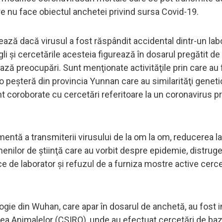
re nu face obiectul anchetei privind sursa Covid-19.
hează dacă virusul a fost răspândit accidental dintr-un lab
 şi cercetările acesteia figurează în dosarul pregătit d
ează preocupări. Sunt menţionate activităţile prin care au 
 peşteră din provincia Yunnan care au similarităţi geneti
t coroborate cu cercetări referitoare la un coronavirus p
entă a transmiterii virusului de la om la om, reducerea l
oamenilor de ştiinţă care au vorbit despre epidemie, distrug
e de laborator şi refuzul de a furniza mostre active cerce
ogie din Wuhan, care apar în dosarul de anchetă, au fost i
atea Animalelor (CSIRO), unde au efectuat cercetări de ba