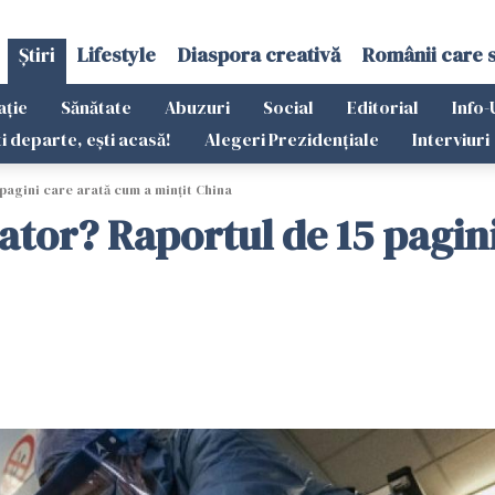
Știri
Lifestyle
Diaspora creativă
Românii care 
ație
Sănătate
Abuzuri
Social
Editorial
Info-
ti departe, ești acasă!
Alegeri Prezidențiale
Interviuri
pagini care arată cum a mințit China
ator? Raportul de 15 pagin