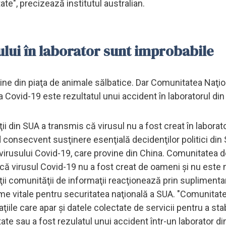
te", precizează institutul australian.
ului în laborator sunt improbabile
ine din piaţa de animale sălbatice. Dar Comunitatea Naţi
a Covid-19 este rezultatul unui accident în laboratorul di
ii din SUA a transmis că virusul nu a fost creat în laborato
 consecvent susţinere esenţială decidenţilor politici din 
 virusului Covid-19, care provine din China. Comunitatea 
c că virusul Covid-19 nu a fost creat de oameni şi nu este 
ii comunităţii de informaţii reacţionează prin suplimenta
 teme vitale pentru securitatea naţională a SUA. "Comunitat
ile care apar şi datele colectate de servicii pentru a stab
ate sau a fost rezulatul unui accident într-un laborator d