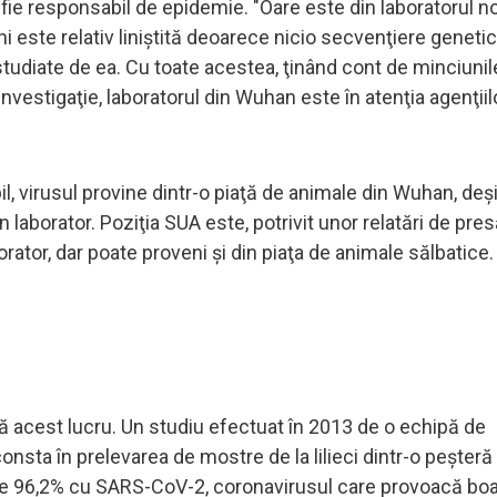
să fie responsabil de epidemie. "Oare este din laboratorul no
hi este relativ liniştită deoarece nicio secvenţiere geneti
studiate de ea. Cu toate acestea, ţinând cont de minciunil
vestigaţie, laboratorul din Wuhan este în atenţia agenţiil
il, virusul provine dintr-o piaţă de animale din Wuhan, deş
n laborator. Poziţia SUA este, potrivit unor relatări de pre
orator, dar poate proveni şi din piaţa de animale sălbatice.
ă acest lucru. Un studiu efectuat în 2013 de o echipă de
onsta în prelevarea de mostre de la lilieci dintr-o peşteră 
e de 96,2% cu SARS-CoV-2, coronavirusul care provoacă boa