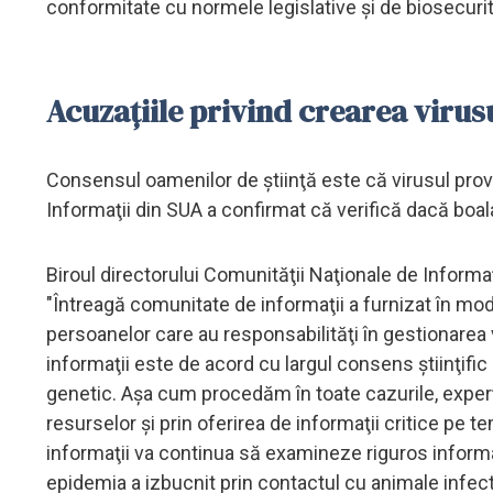
conformitate cu normele legislative şi de biosecurita
Acuzaţiile privind crearea virus
Consensul oamenilor de ştiinţă este că virusul prov
Informaţii din SUA a confirmat că verifică dacă boal
Biroul directorului Comunităţii Naţionale de Informaţ
"Întreagă comunitate de informaţii a furnizat în mod
persoanelor care au responsabilităţi în gestionarea
informaţii este de acord cu largul consens ştiinţifi
genetic. Aşa cum procedăm în toate cazurile, experţ
resurselor şi prin oferirea de informaţii critice pe
informaţii va continua să examineze riguros informaţi
epidemia a izbucnit prin contactul cu animale infect