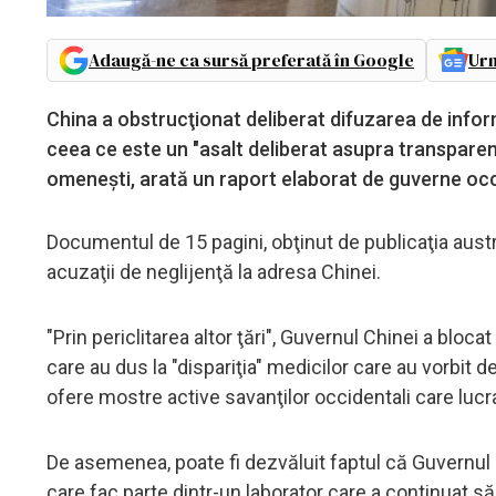
Adaugă-ne ca sursă preferată în Google
Urm
China a obstrucţionat deliberat difuzarea de infor
ceea ce este un "asalt deliberat asupra transparenţe
omeneşti, arată un raport elaborat de guverne occ
Documentul de 15 pagini, obţinut de publicaţia aus
acuzaţii de neglijenţă la adresa Chinei.
"Prin periclitarea altor ţări", Guvernul Chinei a bloca
care au dus la "dispariţia" medicilor care au vorbit
ofere mostre active savanţilor occidentali care lucr
De asemenea, poate fi dezvăluit faptul că Guvernul au
care fac parte dintr-un laborator care a continuat să