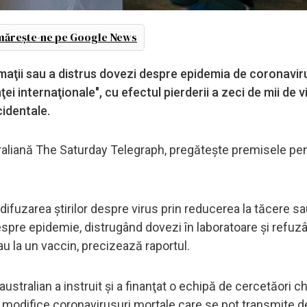
ărește-ne pe Google News
maţii sau a distrus dovezi despre epidemia de coronaviru
i internaţionale", cu efectul pierderii a zeci de mii de vi
identale.
traliană The Saturday Telegraph, pregăteşte premisele pe
t difuzarea ştirilor despre virus prin reducerea la tăcere sa
 despre epidemie, distrugând dovezi în laboratoare şi refuz
au la un vaccin, precizează raportul.
stralian a instruit şi a finanţat o echipă de cercetăori c
 modifice coronavirusuri mortale care se pot transmite de l