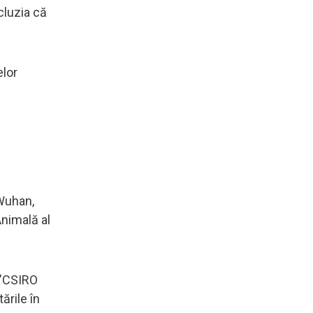
cluzia că
elor
 Wuhan,
Animală al
. "CSIRO
ările în