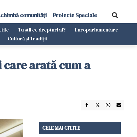
schimbă comunități
Proiecte Speciale
Utile
Tu știi ce drepturi ai?
Europarlamentare
Cultură și Tradiții
i care arată cum a
CELE MAI CITITE