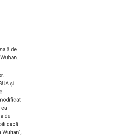
onală de
n Wuhan.
r.
SUA şi
de
modificat
rea
ea de
ili dacă
in Wuhan",