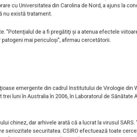
rare cu Universitatea din Carolina de Nord, a ajuns la con
că nu există tratament.
. "Potenţialul de a fi pregătiţi şi a atenua efectele viitoar
r patogeni mai periculoşi", afirmau cercetătorii.
ecţioase emergente din cadrul Institutului de Virologie din
trei luni în Australia în 2006, în Laboratorul de Sănătate 
ului chinez, dar arhivele arată că a lucrat la virusul SARS
re seriozitate securitatea. CSIRO efectuează toate cercet