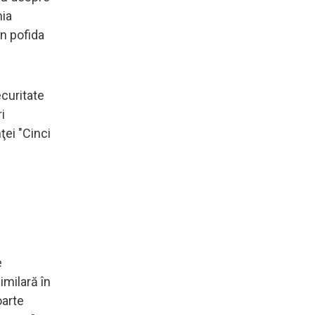
mia
în pofida
ecuritate
i
ţei "Cinci
e
imilară în
oarte