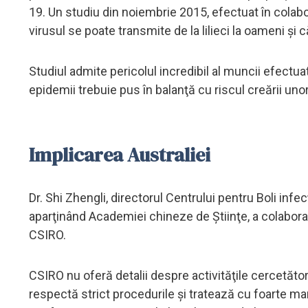
19. Un studiu din noiembrie 2015, efectuat în colabo
virusul se poate transmite de la lilieci la oameni şi 
Studiul admite pericolul incredibil al muncii efectuate
epidemii trebuie pus în balanţă cu riscul creării uno
Implicarea Australiei
Dr. Shi Zhengli, directorul Centrului pentru Boli inf
aparţinând Academiei chineze de Ştiinţe, a colaborat 
CSIRO.
CSIRO nu oferă detalii despre activităţile cercetător
respectă strict procedurile şi tratează cu foarte ma