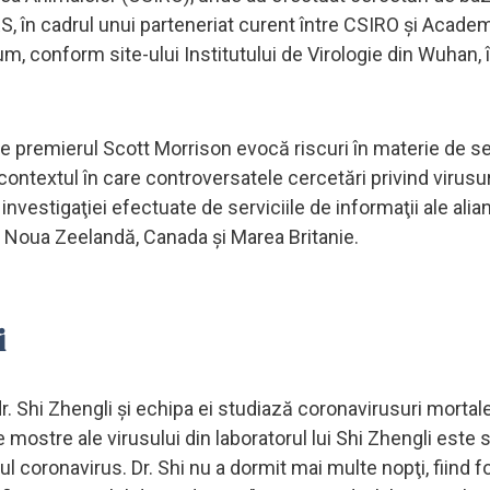
ARS, în cadrul unui parteneriat curent între CSIRO şi Acade
m, conform site-ului Institutului de Virologie din Wuhan, 
de premierul Scott Morrison evocă riscuri în materie de s
 contextul în care controversatele cercetări privind virusur
 investigaţiei efectuate de serviciile de informaţii ale alian
a, Noua Zeelandă, Canada şi Marea Britanie.
i
r. Shi Zhengli şi echipa ei studiază coronavirusuri mortal
e mostre ale virusului din laboratorul lui Shi Zhengli este s
 coronavirus. Dr. Shi nu a dormit mai multe nopţi, fiind f