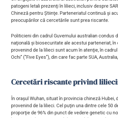
patogeni letali prezenţi în lilieci, inclusiv despre S
Chineză pentru Ştiinţe. Parteneriatul continuă şi acu
preocupărilor că cercetările sunt prea riscante.
Politicieni din cadrul Guvernului australian condus 
naţională şi biosecuritate ale acestui parteneriat, în
provenind de la lilieci sunt acum în atenţie, în cadrul
Ochi" ("Five Eyes"), din care fac parte SUA, Australi
Cercetări riscante privind lilieci
În oraşul Wuhan, situat în provincia chineză Hubei, d
provenind de la lilieci. Cel puţin una dintre cele 50 d
proporţie de 96% din punct de vedere genetic cu noul