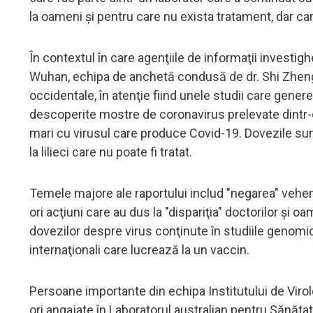
la oameni şi pentru care nu exista tratament, dar ca
În contextul în care agenţiile de informaţii investig
Wuhan, echipa de anchetă condusă de dr. Shi Zhengli
occidentale, în atenţie fiind unele studii care gener
descoperite mostre de coronavirus prelevate dintr-o
mari cu virusul care produce Covid-19. Dovezile sun
la lilieci care nu poate fi tratat.
Temele majore ale raportului includ "negarea" vehem
ori acţiuni care au dus la "dispariţia" doctorilor şi 
dovezilor despre virus conţinute în studiile genomic
internaţionali care lucrează la un vaccin.
Persoane importante din echipa Institutului de Virol
ori angajate în Laboratorul australian pentru Sănăt