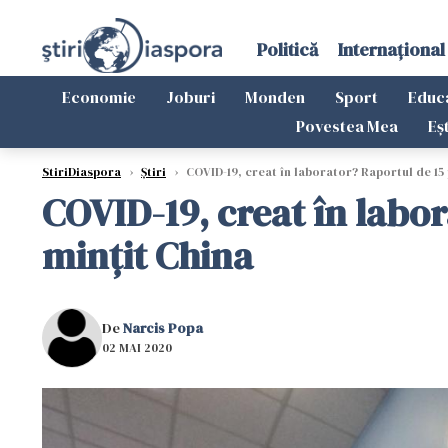
Politică
Internațional
Economie
Joburi
Monden
Sport
Educ
Povestea Mea
Eș
StiriDiaspora
›
Știri
›
COVID-19, creat în laborator? Raportul de 15 
COVID-19, creat în labor
mințit China
De
Narcis Popa
02 MAI 2020