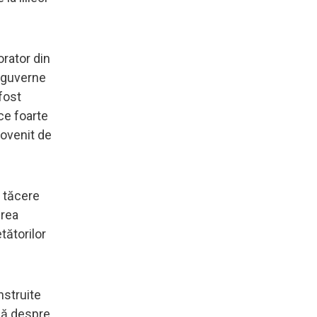
orator din
e guverne
fost
ce foarte
rovenit de
a tăcere
erea
tătorilor
nstruite
ză despre