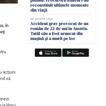
patului. Procurorii italieni i-au
reconstituit ultimele momente
din viață
04 AUGUST 2026
Accident grav provocat de un
s, în
român de 22 de ani în Austria.
eţi
Tatăl său a fost aruncat din
mașină și a murit pe loc
ntru
u acţiuni
ând să
hinezi
a lilieci