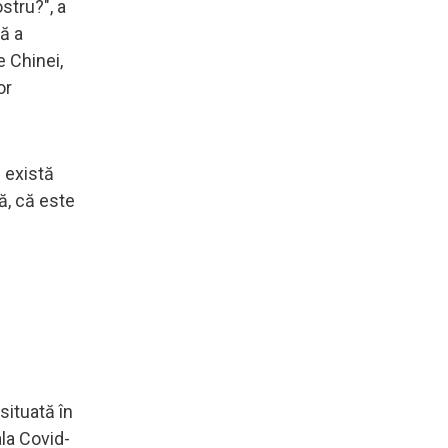
stru?", a
că a
e Chinei,
or
i există
să, că este
situată în
la Covid-