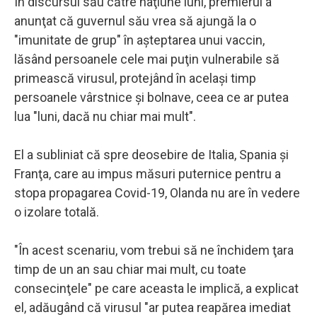
În discursul său către naţiune luni, premierul a
anunţat că guvernul său vrea să ajungă la o
"imunitate de grup" în aşteptarea unui vaccin,
lăsând persoanele cele mai puţin vulnerabile să
primească virusul, protejând în acelaşi timp
persoanele vârstnice şi bolnave, ceea ce ar putea
lua "luni, dacă nu chiar mai mult".
El a subliniat că spre deosebire de Italia, Spania şi
Franţa, care au impus măsuri puternice pentru a
stopa propagarea Covid-19, Olanda nu are în vedere
o izolare totală.
"În acest scenariu, vom trebui să ne închidem ţara
timp de un an sau chiar mai mult, cu toate
consecinţele" pe care aceasta le implică, a explicat
el, adăugând că virusul "ar putea reapărea imediat