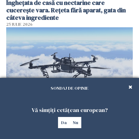
Înghețata de casă cu nectarine care
cucerește vara. Rețeta fără aparat, gata din
câteva ingrediente
25 IULIE 2026
SONDAJ DE OPINIE
Încă o dronă a fost doborâtă de un F-16
românesc după ce a intrat ilegal în spațiul
Vă simțiți cetățean european?
aerian al României
Da
Nu
25 IULIE 2026