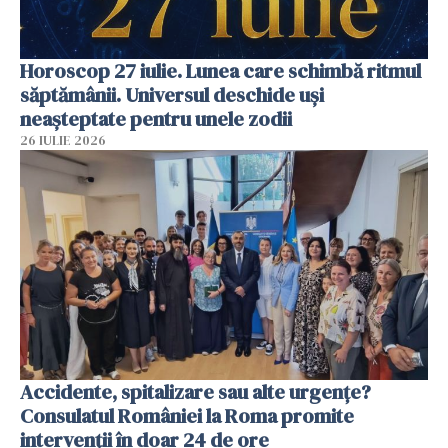
Horoscop 27 iulie. Lunea care schimbă ritmul
săptămânii. Universul deschide uși
neașteptate pentru unele zodii
26 IULIE 2026
Accidente, spitalizare sau alte urgențe?
Consulatul României la Roma promite
intervenții în doar 24 de ore