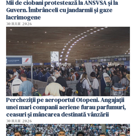
Mii de ciobani protestează la ANSVSA și la
Guvern. Îmbrânceli cu jandarmii și gaze
lacrimogene
30 IULIE 2026
Percheziții pe aeroportul Otopeni. Angajații
unei mari companii aeriene furau parfumuri,
ceasuri și mâncarea destinată vânzării
30 IULIE 2026