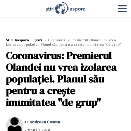
StiriDiaspora
›
Știri
›
Coronavirus: Premierul Olandei nu vrea
izolarea populaţiei. Planul său pentru a creşte imunitatea "de grup"
Coronavirus: Premierul
Olandei nu vrea izolarea
populaţiei. Planul său
pentru a creşte
imunitatea "de grup"
De
Andreea Cosma
17 MARTIE 2020