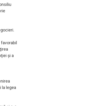
onsiliu
rie
gocieri.
 favorabil
ţirea
ţiei şi a
enirea
i la legea