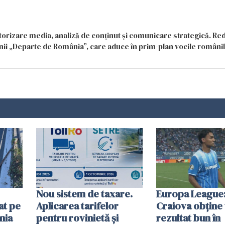
itorizare media, analiză de conținut și comunicare strategică. Re
siunii „Departe de România”, care aduce în prim-plan vocile români
Nou sistem de taxare.
Europa League:
at pe
Aplicarea tarifelor
Craiova obține
nia
pentru rovinietă şi
rezultat bun în