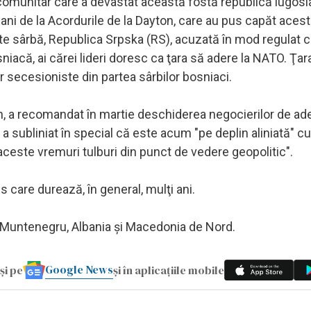
comunitar care a devastat această fostă republică iugosla
ani de la Acordurile de la Dayton, care au pus capăt acest
tate sârbă, Republica Srpska (RS), acuzată în mod regulat 
niacă, ai cărei lideri doresc ca ţara să adere la NATO. Ţar
r secesioniste din partea sârbilor bosniaci.
, a recomandat în martie deschiderea negocierilor de ade
a subliniat în special că este acum "pe deplin aliniată" cu
 aceste vremuri tulburi din punct de vedere geopolitic".
 care durează, în general, mulţi ani.
, Muntenegru, Albania şi Macedonia de Nord.
Google News
și pe
și în aplicațiile mobile