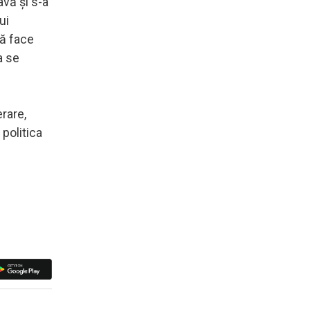
vă şi s-a
ui
că face
a se
rare,
 politica