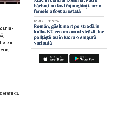
Atac în centrul Londrei. Patru
bărbați au fost înjunghiați, iar o
femeie a fost arestată
06 AUGUST 2026
Român, găsit mort pe stradă în
Bosnia-
Italia. NU era un om al străzii, iar
că,
polițiștii au în lucru o singură
variantă
heie în
pean,
 a
aderare cu