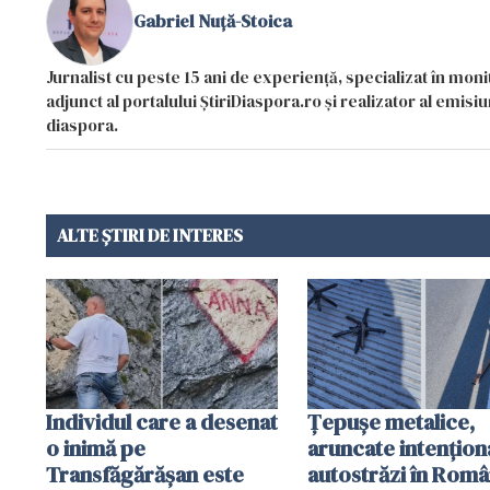
Gabriel Nuță-Stoica
Jurnalist cu peste 15 ani de experiență, specializat în mon
adjunct al portalului ȘtiriDiaspora.ro și realizator al emi
diaspora.
ALTE ȘTIRI DE INTERES
Individul care a desenat
Țepușe metalice,
o inimă pe
aruncate intențion
Transfăgărășan este
autostrăzi în Româ