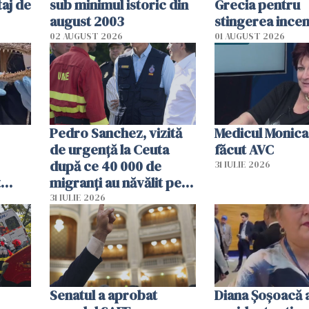
aj de
sub minimul istoric din
Grecia pentru
august 2003
stingerea incen
02 AUGUST 2026
01 AUGUST 2026
Pedro Sanchez, vizită
Medicul Monica
de urgență la Ceuta
făcut AVC
după ce 40 000 de
31 IULIE 2026
t
migranți au năvălit pe
și o
teritoriul spaniol: „Vom
31 IULIE 2026
ni
mobiliza toate
resursele"
Senatul a aprobat
Diana Șoșoacă a