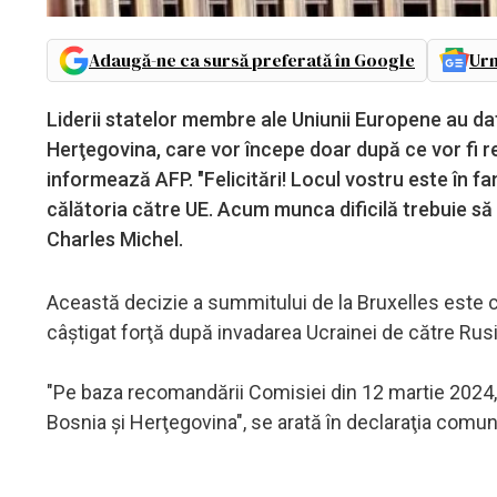
Adaugă-ne ca sursă preferată în Google
Urm
Liderii statelor membre ale Uniunii Europene au da
Herţegovina, care vor începe doar după ce vor fi 
informează AFP. "Felicitări! Locul vostru este în f
călătoria către UE. Acum munca dificilă trebuie să 
Charles Michel.
Această decizie a summitului de la Bruxelles este 
câştigat forţă după invadarea Ucrainei de către Rusi
"Pe baza recomandării Comisiei din 12 martie 2024,
Bosnia şi Herţegovina", se arată în declaraţia comu