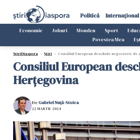
Politică
Internațional
Economie
Joburi
Monden
Sport
Educ
Povestea Mea
Eș
StiriDiaspora
›
Știri
›
Consiliul European deschide negocierie de a
Consiliul European desc
Herţegovina
De
Gabriel Nuță-Stoica
22 MARTIE 2024