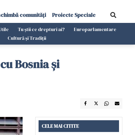
schimbă comunități
Proiecte Speciale
Utile
Tu știi ce drepturi ai?
Europarlamentare
Cultură și Tradiții
cu Bosnia şi
CELE MAI CITITE