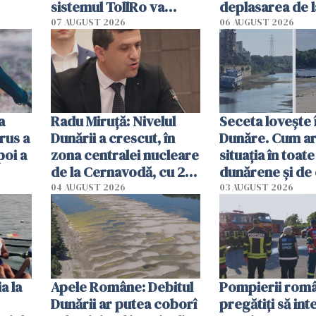
sistemul TollRo va
deplasarea de 
începe la 1 octombrie
07 AUGUST 2026
06 AUGUST 2026
ă
a
Radu Miruţă: Nivelul
Seceta lovește 
rus a
Dunării a crescut, în
Dunăre. Cum ar
poi a
zona centralei nucleare
situația în toate
de la Cernavodă, cu 2
dunărene și de
cm faţă de ziua trecută
România resim
04 AUGUST 2026
03 AUGUST 2026
efectele, deși a
în iulie
a la
Apele Române: Debitul
Pompierii româ
Dunării ar putea coborî
pregătiţi să int