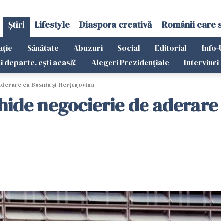
Știri
Lifestyle
Diaspora creativă
Românii care 
ație
Sănătate
Abuzuri
Social
Editorial
Info-
ti departe, ești acasă!
Alegeri Prezidențiale
Interviuri
derare cu Bosnia şi Herţegovina
hide negocierie de aderare 