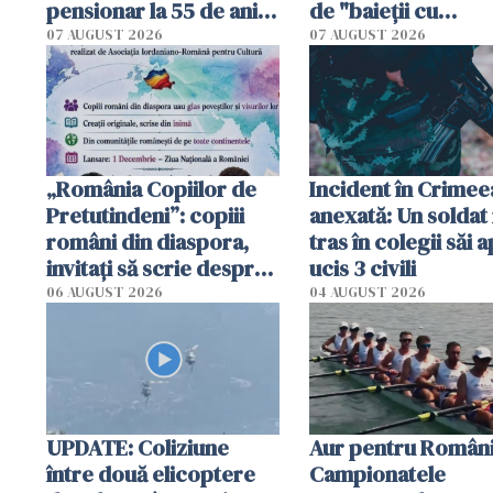
pensionar la 55 de ani.
de "baieții cu
Poliția l-a identificat
platforme": "Mi-au
07 AUGUST 2026
07 AUGUST 2026
cerut 1200 lei să m
tracteze"
„România Copiilor de
Incident în Crimee
Pretutindeni”: copiii
anexată: Un soldat 
români din diaspora,
tras în colegii săi a
invitați să scrie despre
ucis 3 civili
România într-un volum
06 AUGUST 2026
04 AUGUST 2026
special
UPDATE: Coliziune
Aur pentru Români
între două elicoptere
Campionatele