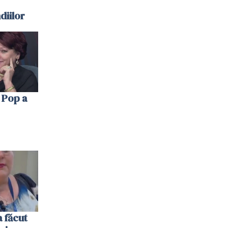
diilor
 Pop a
 făcut