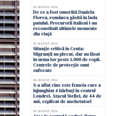
05 AUGUST 2026
De ce a fost omorâtă Daniela
Florea, românca găsită în lada
patului. Procurorii italieni i-au
reconstituit ultimele momente
din viață
05 AUGUST 2026
Situație critică în Ceuta:
Migranții au plecat, dar au lăsat
în urma lor peste 1.000 de copii.
Centrele de protecție sunt
sufocate
06 AUGUST 2026
S-a aflat cine este femeia care a
înjunghiat 4 bărbați în centrul
Londrei. Atacul Stellei, de 44 de
ani, explicat de anchetatori
05 AUGUST 2026