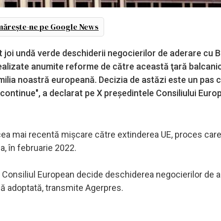
ărește-ne pe Google News
t joi undă verde deschiderii negocierilor de aderare cu 
realizate anumite reforme de către această ţară balcani
amilia noastră europeană. Decizia de astăzi este un pas c
continue", a declarat pe X preşedintele Consiliului Euro
cea mai recentă mişcare către extinderea UE, proces care
a, în februarie 2022.
 Consiliul European decide deschiderea negocierilor de 
nă adoptată, transmite Agerpres.