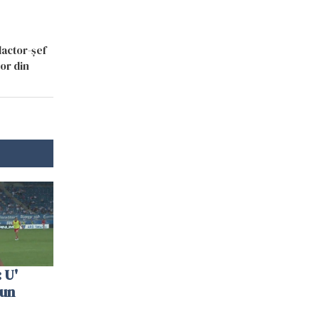
dactor-șef
lor din
 U'
 un