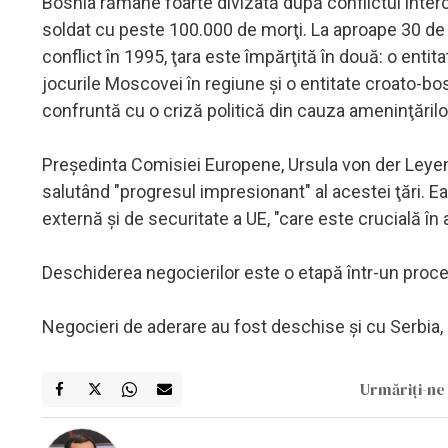
Bosnia rămâne foarte divizată după conflictul inter
soldat cu peste 100.000 de morţi. La aproape 30 de 
conflict în 1995, ţara este împărţită în două: o enti
jocurile Moscovei în regiune şi o entitate croato-bos
confruntă cu o criză politică din cauza ameninţărilo
Preşedinta Comisiei Europene, Ursula von der Leyen
salutând "progresul impresionant" al acestei ţări. Ea 
externă şi de securitate a UE, "care este crucială în
Deschiderea negocierilor este o etapă într-un proces
Negocieri de aderare au fost deschise şi cu Serbia
Urmăriți-ne 