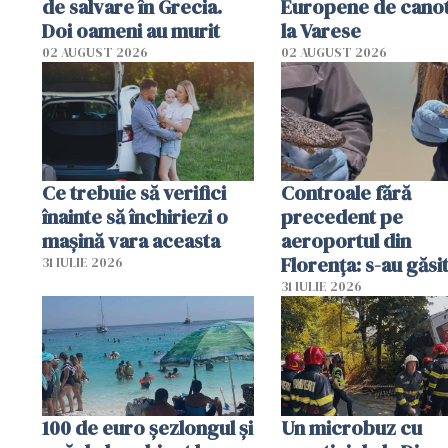
de salvare în Grecia.
Europene de canot
Doi oameni au murit
la Varese
02 AUGUST 2026
02 AUGUST 2026
Ce trebuie să verifici
Controale fără
înainte să închiriezi o
precedent pe
mașină vara aceasta
aeroportul din
Florența: s-au găsi
31 IULIE 2026
capete de aligator 
31 IULIE 2026
sumă imensă de ba
100 de euro șezlongul și
Un microbuz cu