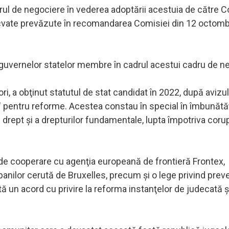
rul de negociere în vederea adoptării acestuia de către C
ecvate prevăzute în recomandarea Comisiei din 12 octomb
guvernelor statelor membre în cadrul acestui cadru de ne
ri, a obţinut statutul de stat candidat în 2022, după avizul
ale" pentru reforme. Acestea constau în special în îmbunătă
de drept şi a drepturilor fundamentale, lupta împotriva corup
de cooperare cu agenţia europeană de frontieră Frontex,
banilor cerută de Bruxelles, precum şi o lege privind prev
stă un acord cu privire la reforma instanţelor de judecată ş