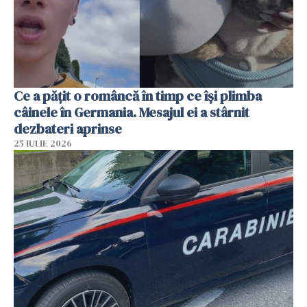
Ce a pățit o româncă în timp ce își plimba
câinele în Germania. Mesajul ei a stârnit
dezbateri aprinse
25 IULIE 2026