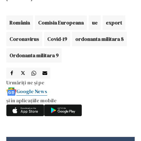
România
Comisia Europeana
ue
export
Coronavirus
Covid-19
ordonanta militara 8
Ordonanta militara 9
Urmăriți-ne și pe
Google News
și în aplicațiile mobile