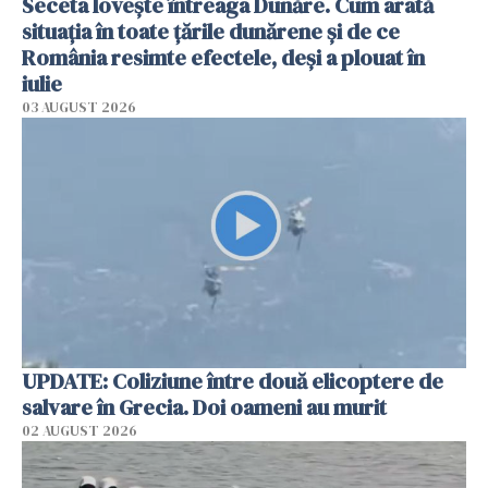
Seceta lovește întreaga Dunăre. Cum arată
situația în toate țările dunărene și de ce
România resimte efectele, deși a plouat în
iulie
03 AUGUST 2026
UPDATE: Coliziune între două elicoptere de
salvare în Grecia. Doi oameni au murit
02 AUGUST 2026