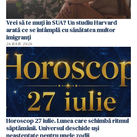
Vrei să te muți în SUA? Un studiu Harvard
arată ce se întâmplă cu sănătatea multor
imigranți
26 IULIE 2026
Horoscop 27 iulie. Lunea care schimbă ritmul
săptămânii. Universul deschide uși
neașteptate pentru unele zodii