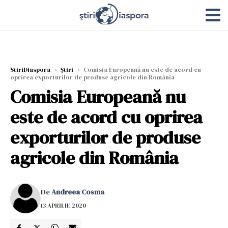
StiriDiaspora
›
Știri
›
Comisia Europeană nu este de acord cu
oprirea exporturilor de produse agricole din România
Comisia Europeană nu
este de acord cu oprirea
exporturilor de produse
agricole din România
De
Andreea Cosma
13 APRILIE 2020