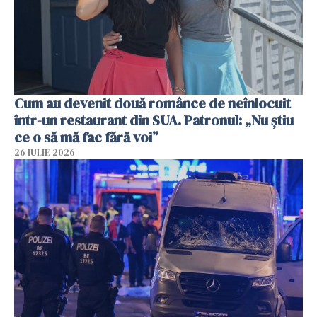
Cum au devenit două românce de neînlocuit
într-un restaurant din SUA. Patronul: „Nu știu
ce o să mă fac fără voi”
26 IULIE 2026