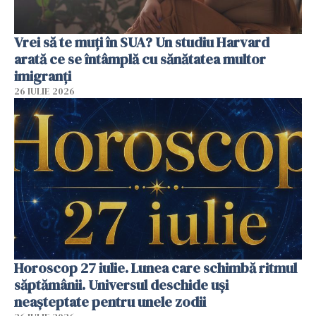
Vrei să te muți în SUA? Un studiu Harvard
arată ce se întâmplă cu sănătatea multor
imigranți
26 IULIE 2026
Horoscop 27 iulie. Lunea care schimbă ritmul
săptămânii. Universul deschide uși
neașteptate pentru unele zodii