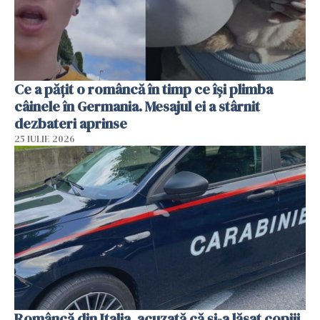
Ce a pățit o româncă în timp ce își plimba
câinele în Germania. Mesajul ei a stârnit
dezbateri aprinse
25 IULIE 2026
Româncă din Italia, acuzată că și-a lăsat copiii