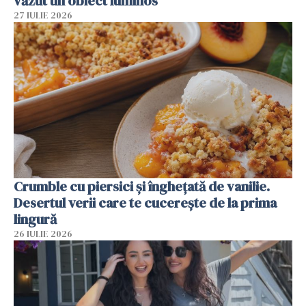
văzut un obiect luminos
27 IULIE 2026
Crumble cu piersici și înghețată de vanilie.
Desertul verii care te cucerește de la prima
lingură
26 IULIE 2026