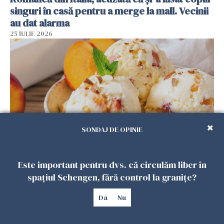
singuri în casă pentru a merge la mall. Vecinii
au dat alarma
25 IULIE 2026
SONDAJ DE OPINIE
Înghețata de casă cu nectarine care
Este important pentru dvs. că circulăm liber în
cucerește vara. Rețeta fără aparat, gata din
spațiul Schengen, fără control la granițe?
câteva ingrediente
25 IULIE 2026
Da
Nu