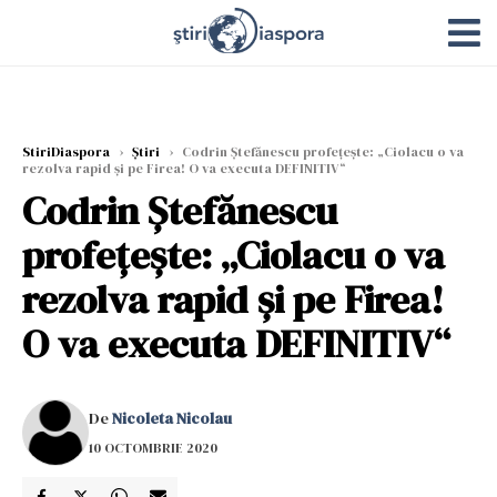
StiriDiaspora
›
Știri
›
Codrin Ștefănescu profețește: „Ciolacu o va
rezolva rapid și pe Firea! O va executa DEFINITIV“
Codrin Ștefănescu
profețește: „Ciolacu o va
rezolva rapid și pe Firea!
O va executa DEFINITIV“
De
Nicoleta Nicolau
10 OCTOMBRIE 2020