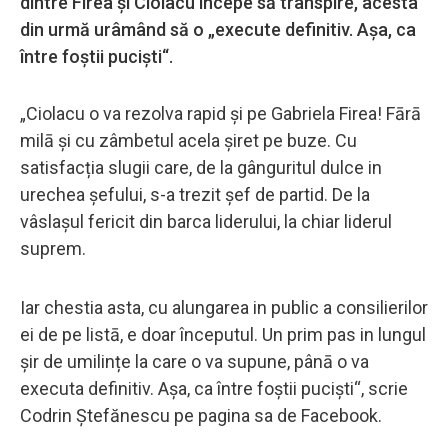
dintre Firea și Ciolacu începe să transpire, acesta
din urmă urâmând să o „execute definitiv. Așa, ca
între foștii puciști“.
„Ciolacu o va rezolva rapid și pe Gabriela Firea! Fārā
milā și cu zâmbetul acela șiret pe buze. Cu
satisfacția slugii care, de la gânguritul dulce in
urechea șefului, s-a trezit șef de partid. De la
vâslașul fericit din barca liderului, la chiar liderul
suprem.
Iar chestia asta, cu alungarea in public a consilierilor
ei de pe listā, e doar începutul. Un prim pas in lungul
șir de umilințe la care o va supune, pânā o va
executa definitiv. Așa, ca între foștii puciști“, scrie
Codrin Ștefănescu pe pagina sa de Facebook.