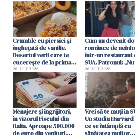
Crumble cu piersici și
Cum au devenit do
înghețată de vanilie.
românce de neînlo
Desertul verii care te
într-un restaurant 
cucerește de la prima
SUA. Patronul: „Nu 
lingură
ce o să mă fac fără
26 IULIE 2026
26 IULIE 2026
Menajere și îngrijitori,
Vrei să te muți în 
în vizorul Fiscului din
Un studiu Harvard 
Italia. Aproape 500.000
ce se întâmplă cu
de euro din venituri,
sănătatea multor