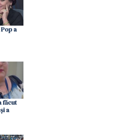
 Pop a
 făcut
și a