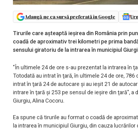
Adaugă-ne ca sursă preferată în Google
Urm
Tirurile care aşteaptă ieşirea din România prin pun
coadă de aproximativ trei kilometri pe prima bandă
sensului giratoriu de la intrarea în municipiul Giurgi
"În ultimele 24 de ore s-au prezentat la intrarea în ţ
Totodată au intrat în ţară, în ultimele 24 de ore, 786
intrat în ţară 24 de autocare şi au ieşit 21 de auto
intrare în ţară şi 253 pe sensul de ieşire din ţară",
Giurgiu, Alina Cocoru.
Ea spune că tirurile au format o coadă de aproximati
la intrarea în municipiul Giurgiu, din cauza lucrărilor