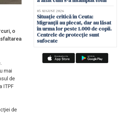
a aflat cum s-a întâmplat totul
05 AUGUST 2026
Situație critică în Ceuta:
Migranții au plecat, dar au lăsat
în urma lor peste 1.000 de copii.
curi, o
Centrele de protecție sunt
asfaltarea
sufocate
.
au mai
nsul de
 a ITPF
cţiei de