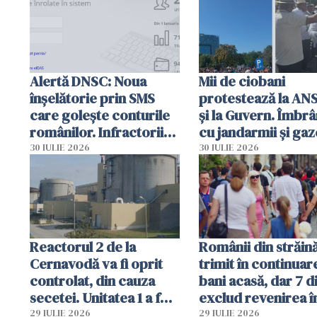
intervenție
Alertă DNSC: Noua
Mii de ciobani
înșelătorie prin SMS
protestează la AN
care golește conturile
și la Guvern. Îmbrâ
românilor. Infractorii
cu jandarmii și gaz
folosesc numele
lacrimogene
30 IULIE 2026
30 IULIE 2026
Ghișeul.ro și al Poliției
Române
Reactorul 2 de la
Românii din străin
Cernavodă va fi oprit
trimit în continuar
controlat, din cauza
bani acasă, dar 7 d
secetei. Unitatea 1 a fost
exclud revenirea î
deja oprită
29 IULIE 2026
29 IULIE 2026