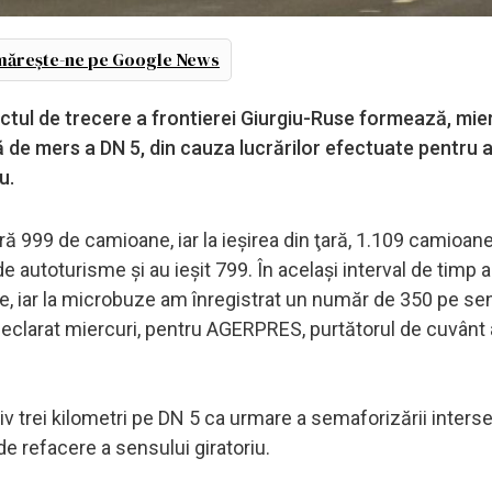
ărește-ne pe Google News
ctul de trecere a frontierei Giurgiu-Ruse formează, mier
 de mers a DN 5, din cauza lucrărilor efectuate pentru 
u.
ară 999 de camioane, iar la ieşirea din ţară, 1.109 camioane
 de autoturisme şi au ieşit 799. În acelaşi interval de timp 
care, iar la microbuze am înregistrat un număr de 350 pe se
 a declarat miercuri, pentru AGERPRES, purtătorul de cuvânt
v trei kilometri pe DN 5 ca urmare a semaforizării interse
 de refacere a sensului giratoriu.