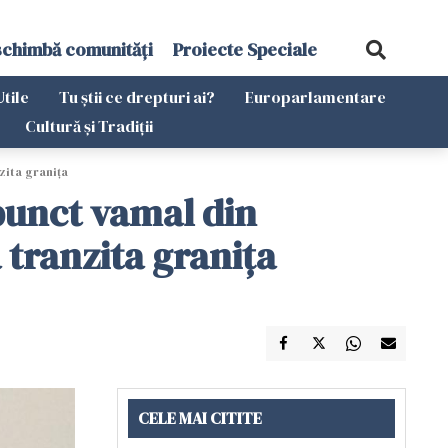
schimbă comunități
Proiecte Speciale
Utile
Tu știi ce drepturi ai?
Europarlamentare
Cultură și Tradiții
zita graniţa
punct vamal din
 tranzita graniţa
CELE MAI CITITE