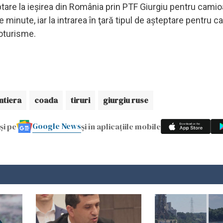
şteptare la ieşirea din România prin PTF Giurgiu pentru cami
minute, iar la intrarea în ţară tipul de aşteptare pentru 
toturisme.
ntiera
coada
tiruri
giurgiu ruse
Google News
și pe
și în aplicațiile mobile