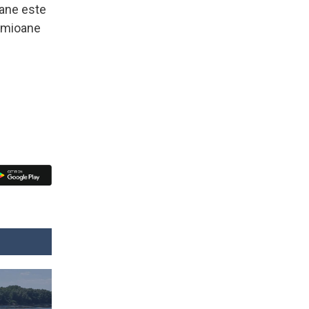
oane este
camioane