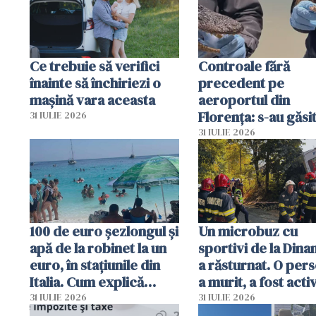
Ce trebuie să verifici
Controale fără
înainte să închiriezi o
precedent pe
mașină vara aceasta
aeroportul din
Florența: s-au găsi
31 IULIE 2026
capete de aligator 
31 IULIE 2026
sumă imensă de ba
100 de euro șezlongul și
Un microbuz cu
apă de la robinet la un
sportivi de la Dina
euro, în stațiunile din
a răsturnat. O per
Italia. Cum explică
a murit, a fost acti
autoritățile
planul roșu de
31 IULIE 2026
31 IULIE 2026