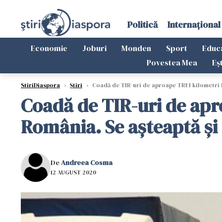
Politică
Internațional
Economie
Joburi
Monden
Sport
Educ
Povestea Mea
Eș
StiriDiaspora
›
Știri
›
Coadă de TIR-uri de aproape TREI kilometri l
Coadă de TIR-uri de apr
România. Se aşteaptă şi 
De
Andreea Cosma
12 AUGUST 2020