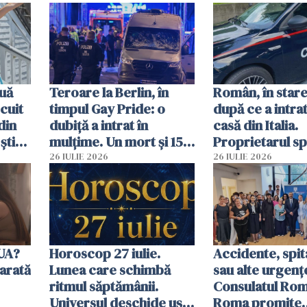
luminos
uă
Teroare la Berlin, în
Român, în stare
cuit
timpul Gay Pride: o
după ce a intrat
din
dubiță a intrat în
casă din Italia.
știu
mulțime. Un mort și 15
Proprietarul s
 voi”
răniți
s-a apărat cu un
26 IULIE 2026
26 IULIE 2026
SUA?
Horoscop 27 iulie.
Accidente, spit
arată
Lunea care schimbă
sau alte urgenț
ritmul săptămânii.
Consulatul Româ
Universul deschide uși
Roma promite