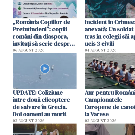
„România Copiilor de
Incident în Crimee
Pretutindeni”: copiii
anexată: Un soldat 
români din diaspora,
tras în colegii săi a
invitați să scrie despre
ucis 3 civili
România într-un volum
06 AUGUST 2026
04 AUGUST 2026
special
UPDATE: Coliziune
Aur pentru Români
între două elicoptere
Campionatele
de salvare în Grecia.
Europene de canot
Doi oameni au murit
la Varese
02 AUGUST 2026
02 AUGUST 2026