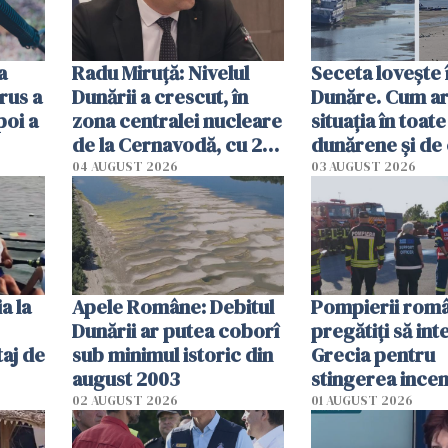
a
Radu Miruţă: Nivelul
Seceta lovește 
rus a
Dunării a crescut, în
Dunăre. Cum ar
poi a
zona centralei nucleare
situația în toate
de la Cernavodă, cu 2
dunărene și de
cm faţă de ziua trecută
România resim
04 AUGUST 2026
03 AUGUST 2026
efectele, deși a
în iulie
a la
Apele Române: Debitul
Pompierii româ
Dunării ar putea coborî
pregătiţi să int
aj de
sub minimul istoric din
Grecia pentru
august 2003
stingerea incen
02 AUGUST 2026
01 AUGUST 2026