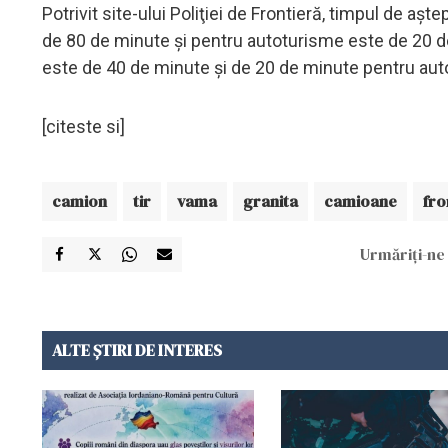
Potrivit site-ului Poliţiei de Frontieră, timpul de a
de 80 de minute şi pentru autoturisme este de 20 de 
este de 40 de minute şi de 20 de minute pentru au
[citeste si]
camion
tir
vama
granita
camioane
fro
Urmăriți-ne 
ALTE ȘTIRI DE INTERES