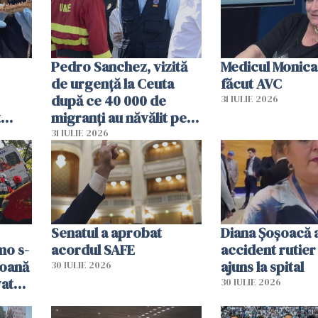
Pedro Sanchez, vizită
Medicul Monica
de urgență la Ceuta
făcut AVC
după ce 40 000 de
31 IULIE 2026
t
migranți au năvălit pe
și o
teritoriul spaniol: „Vom
31 IULIE 2026
ni
mobiliza toate
resursele"
Senatul a aprobat
Diana Șoșoacă a
mo s-
acordul SAFE
accident rutier 
soană
ajuns la spital
30 IULIE 2026
vat
30 IULIE 2026