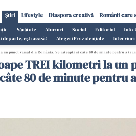
Știri
Lifestyle
Diaspora creativă
Românii care 
ație
Sănătate
Abuzuri
Social
Editorial
Info-
ti departe, ești acasă!
Alegeri Prezidențiale
Interviuri
a un punct vamal din România. Se aşteaptă şi câte 80 de minute pentru a tran
oape TREI kilometri la un 
câte 80 de minute pentru a