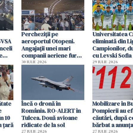
Percheziții pe
Universitatea C
SVSA
aeroportul Otopeni.
eliminată din Li
nceli
Angajații unei mari
Campionilor, d
e
companii aeriene furau
cu Levski Sofia
parfumuri, ceasuri și
30 IULIE 2026
29 IULIE 2026
mâncarea destinată
vânzării
ătate
Încă o dronă în
Mobilizare în B
e
România. RO-ALERT în
Pompierii au ef
in 10
Tulcea. Două avioane
căutări, după c
n țară
ridicate de la sol
bărbat a anunțat
că a văzut un o
27 IULIE 2026
27 IULIE 2026