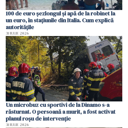
100 de euro șezlongul și apă de la robinet la
un euro, în stațiunile din Italia. Cum explică
autoritățile
31 IULIE 2026
Un microbuz cu sportivi de la Dinamo s-a
răsturnat. O persoană a murit, a fost activat
planul roșu de intervenție
31 IULIE 2026