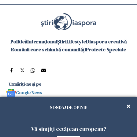
Politică
Internațional
Știri
Lifestyle
Diaspora creativă
Românii care schimbă comunități
Proiecte Speciale
Urmăriți-ne și pe
Google News
și în aplicațiile mobile
SONDAJ DE OPINIE
Politica de
Politica
Gestionați
Contact
Declarație de
Vă simțiți cetățean european?
confidențialitate
Cookies
preferințele
accesibilitate