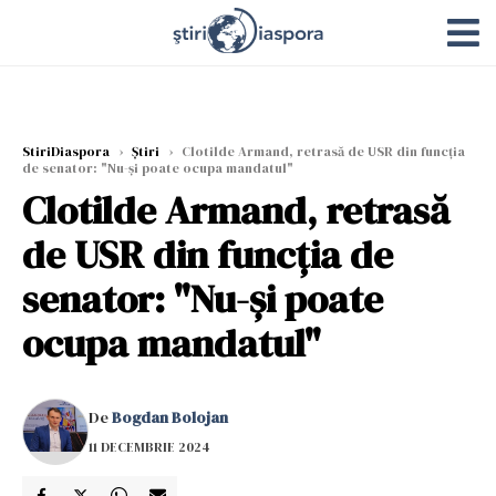
StiriDiaspora
›
Știri
›
Clotilde Armand, retrasă de USR din funcția
de senator: "Nu-și poate ocupa mandatul"
Clotilde Armand, retrasă
de USR din funcția de
senator: "Nu-și poate
ocupa mandatul"
De
Bogdan Bolojan
11 DECEMBRIE 2024