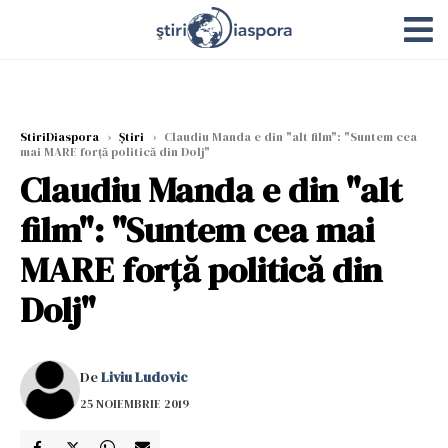
StiriDiaspora
›
Știri
›
Claudiu Manda e din "alt film": "Suntem cea
mai MARE forță politică din Dolj"
Claudiu Manda e din "alt
film": "Suntem cea mai
MARE forță politică din
Dolj"
De
Liviu Ludovic
25 NOIEMBRIE 2019