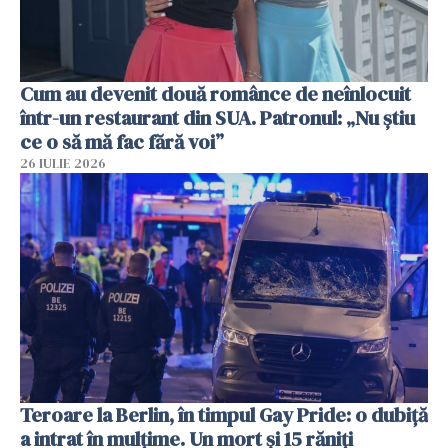
Cum au devenit două românce de neînlocuit
într-un restaurant din SUA. Patronul: „Nu știu
ce o să mă fac fără voi”
26 IULIE 2026
Teroare la Berlin, în timpul Gay Pride: o dubiță
a intrat în mulțime. Un mort și 15 răniți