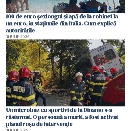
100 de euro șezlongul și apă de la robinet la
un euro, în stațiunile din Italia. Cum explică
autoritățile
31 IULIE 2026
Un microbuz cu sportivi de la Dinamo s-a
răsturnat. O persoană a murit, a fost activat
planul roșu de intervenție
31 IULIE 2026