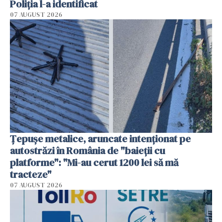
Poliția l-a identificat
07 AUGUST 2026
Țepușe metalice, aruncate intenționat pe
autostrăzi în România de "baieții cu
platforme": "Mi-au cerut 1200 lei să mă
tracteze"
07 AUGUST 2026