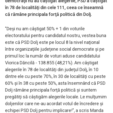
democraţii nu au câştigat alegerile, PSD a câştigat
în 78 de localităţi din cele 111, ceea ce înseamnă
că rămâne principala forţă politică din Dolj.
"Deşi nu am câştigat 50% + 1 din voturile
electoratului pentru candidatul nostru, vestea buna
este că PSD Dolj este pe locul 8 la nivel naţional
între organizaţiile judeţene social democrate şi pe
primul loc la număr de voturi aduse candidatului
Viorica Dăncilă - 138.855 (48,21%). Am câştigat
alegerile în 78 de localităţi din judeţul Dolj, în 10
dintre ele cu peste 70%, în 30 de localităţi cu peste
60% şi în 38 cu peste 50%, asta însemnând că PSD
Dolj rămâne principala forţă politică şi suntem
pregătiţi să câştigăm alegerile locale. Le mulţumim
doljenilor care ne-au acordat votul de încredere şi
echipei PSD Dolj pentru implicare!", a scris Manda