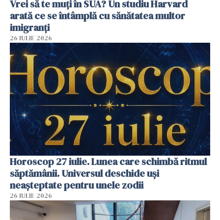
Vrei să te muți în SUA? Un studiu Harvard
arată ce se întâmplă cu sănătatea multor
imigranți
26 IULIE 2026
Horoscop 27 iulie. Lunea care schimbă ritmul
săptămânii. Universul deschide uși
neașteptate pentru unele zodii
26 IULIE 2026