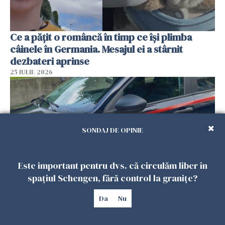
Ce a pățit o româncă în timp ce își plimba
câinele în Germania. Mesajul ei a stârnit
dezbateri aprinse
25 IULIE 2026
SONDAJ DE OPINIE
Este important pentru dvs. că circulăm liber în
spațiul Schengen, fără control la granițe?
Româncă din Italia, acuzată că și-a lăsat copiii
Da
Nu
singuri în casă pentru a merge la mall. Vecinii
au dat alarma