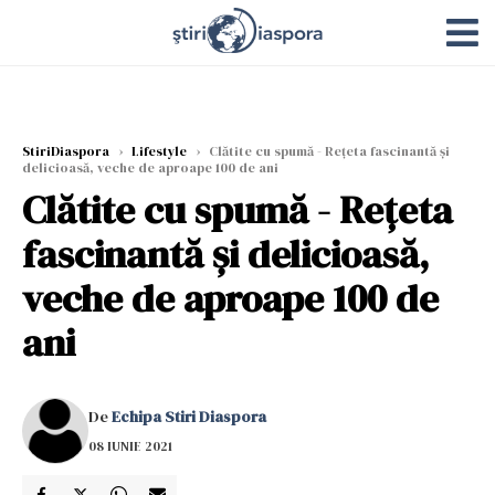
StiriDiaspora
›
Lifestyle
›
Clătite cu spumă - Rețeta fascinantă și
delicioasă, veche de aproape 100 de ani
Clătite cu spumă - Rețeta
fascinantă și delicioasă,
veche de aproape 100 de
ani
De
Echipa Stiri Diaspora
08 IUNIE 2021