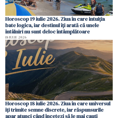
Horoscop 19 iulie 2026. Ziua în care intuiția
bate logica, iar destinul îți arată că unele
întâlniri nu sunt deloc întâmplătoare
18 IULIE 2026
Horoscop 18 iulie 2026. Ziua în care universul
îți trimite semne discrete, iar răspunsurile
apar atunci când încetezi să le mai cauți