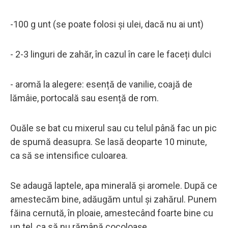
-100 g unt (se poate folosi și ulei, dacă nu ai unt)
- 2-3 linguri de zahăr, în cazul în care le faceți dulci
- aromă la alegere: esență de vanilie, coajă de
lămâie, portocală sau esență de rom.
Ouăle se bat cu mixerul sau cu telul până fac un pic
de spumă deasupra. Se lasă deoparte 10 minute,
ca să se intensifice culoarea.
Se adaugă laptele, apa minerală și aromele. După ce
amestecăm bine, adăugăm untul și zahărul. Punem
făina cernută, în ploaie, amestecând foarte bine cu
un tel, ca să nu rămână cocoloașe.