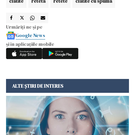
clatite
reteta
retete
clatite cu spuma
Urmăriți-ne și pe
Google News
și în aplicațiile mobile
ALTE ȘTIRI DE INTERES