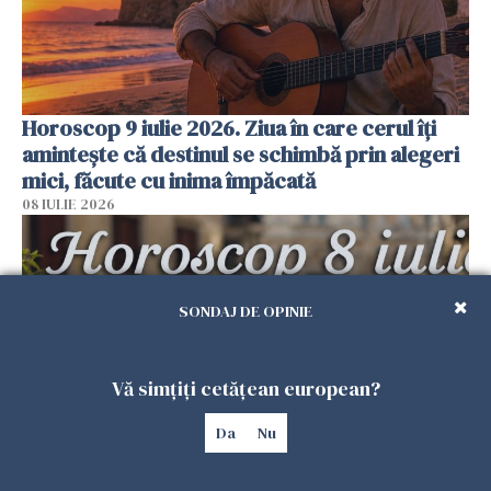
Horoscop 9 iulie 2026. Ziua în care cerul îți
amintește că destinul se schimbă prin alegeri
mici, făcute cu inima împăcată
08 IULIE 2026
SONDAJ DE OPINIE
Vă simțiți cetățean european?
Da
Nu
Horoscop 8 iulie 2026. Ziua în care timpul