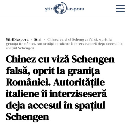
StiriDiaspora
›
Știri
›
Chinez cu viză Schengen falsă, oprit la
granița României. Autoritățile italiene îi interziseseră deja accesul în
spațiul Schengen
Chinez cu viză Schengen
falsă, oprit la granița
României. Autoritățile
italiene îi interziseseră
deja accesul în spațiul
Schengen