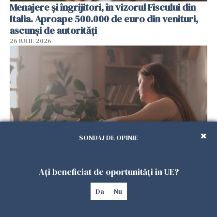
Menajere și îngrijitori, în vizorul Fiscului din
Italia. Aproape 500.000 de euro din venituri,
ascunși de autorități
26 IULIE 2026
SONDAJ DE OPINIE
Vrei să te muți în SUA? Un studiu Harvard
Ați beneficiat de oportunități în UE?
arată ce se întâmplă cu sănătatea multor
imigranți
Da
Nu
26 IULIE 2026