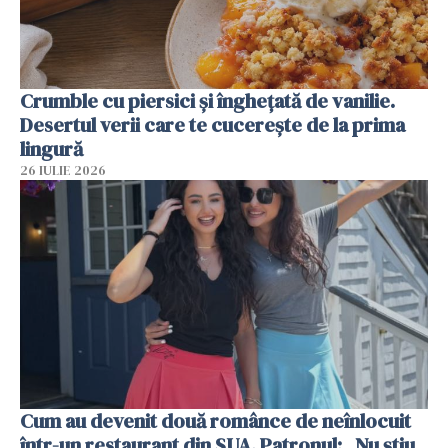
Crumble cu piersici și înghețată de vanilie.
Desertul verii care te cucerește de la prima
lingură
26 IULIE 2026
Cum au devenit două românce de neînlocuit
într-un restaurant din SUA. Patronul: „Nu știu