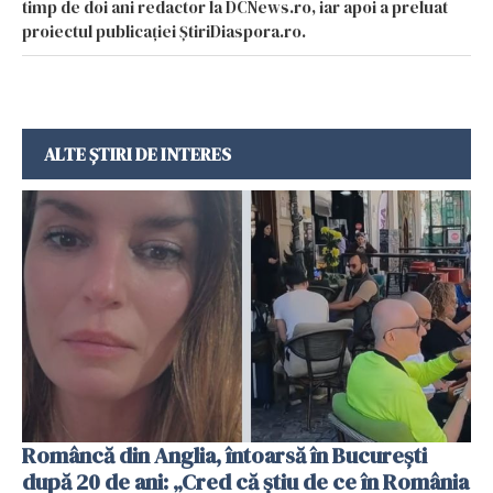
timp de doi ani redactor la DCNews.ro, iar apoi a preluat
proiectul publicației ȘtiriDiaspora.ro.
ALTE ȘTIRI DE INTERES
Româncă din Anglia, întoarsă în București
după 20 de ani: „Cred că știu de ce în România