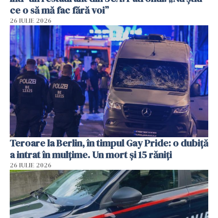
ce o să mă fac fără voi”
26 IULIE 2026
Teroare la Berlin, în timpul Gay Pride: o dubiță
a intrat în mulțime. Un mort și 15 răniți
26 IULIE 2026