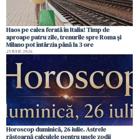
Haos pe calea ferată în Italia! Timp de
aproape patru zile, trenurile spre Roma și
Milano pot întârzia până la 3 ore
25 IULIE 2026
Horoscop duminică, 26 iulie. Astrele
răstoarnă calculele pentru unele zodii