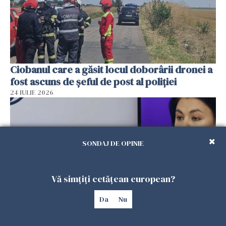
Ciobanul care a găsit locul doborârii dronei a
fost ascuns de șeful de post al poliției
24 IULIE 2026
SONDAJ DE OPINIE
Vă simțiți cetățean european?
Da
Nu
Pesta micilor rumegătoare: ce nu a făcut