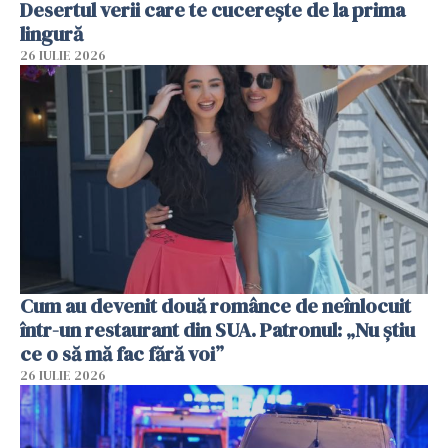
Desertul verii care te cucerește de la prima
lingură
26 IULIE 2026
Cum au devenit două românce de neînlocuit
într-un restaurant din SUA. Patronul: „Nu știu
ce o să mă fac fără voi”
26 IULIE 2026