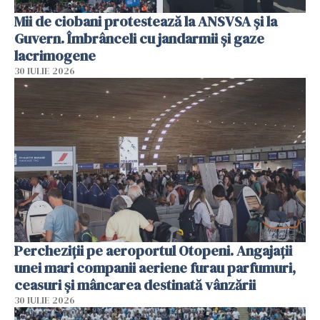
Mii de ciobani protestează la ANSVSA și la
Guvern. Îmbrânceli cu jandarmii și gaze
lacrimogene
30 IULIE 2026
Percheziții pe aeroportul Otopeni. Angajații
unei mari companii aeriene furau parfumuri,
ceasuri și mâncarea destinată vânzării
30 IULIE 2026