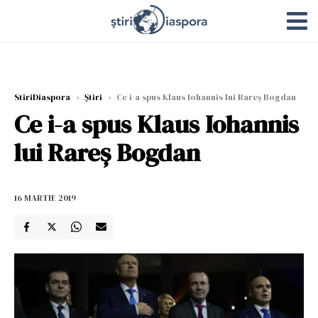
StiriDiaspora
›
Știri
›
Ce i-a spus Klaus Iohannis lui Rareș Bogdan
Ce i-a spus Klaus Iohannis
lui Rareș Bogdan
16 MARTIE 2019