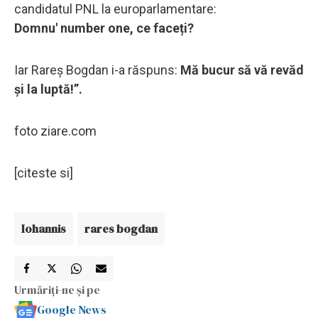
candidatul PNL la europarlamentare:
Domnu' number one, ce faceți?
Iar Rareș Bogdan i-a răspuns:
Mă bucur să vă revăd
și la luptă!”.
foto ziare.com
[citeste si]
Iohannis
rares bogdan
Urmăriți-ne și pe
Google News