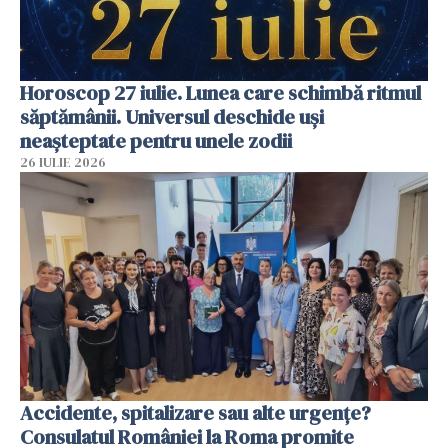
Horoscop 27 iulie. Lunea care schimbă ritmul
săptămânii. Universul deschide uși
neașteptate pentru unele zodii
26 IULIE 2026
Accidente, spitalizare sau alte urgențe?
Consulatul României la Roma promite