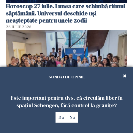
Horoscop 27 iulie. Lunea care schimbă ritmul
săptămânii. Universul deschide uși
neașteptate pentru unele zodii
26 IULIE 2026
SONDAJ DE OPINIE
Este important pentru dvs. că circulăm liber în
Accidente, spitalizare sau alte urgențe?
spațiul Schengen, fără control la granițe?
Consulatul României la Roma promite
intervenții în doar 24 de ore
Da
Nu
26 IULIE 2026