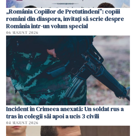
„România Copiilor de Pretutindeni”: copiii
români din diaspora, invitați să scrie despre
România într-un volum special
06 AUGUST 2026
Incident în Crimeea anexată: Un soldat rus a
tras în colegii săi apoi a ucis 3 civili
04 AUGUST 2026