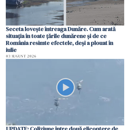
Seceta lovește întreaga Dunăre. Cum arată
situația în toate țările dunărene și de ce
România resimte efectele, deși a plouat în
iulie
03 AUGUST 2026
UPDATE: Coliziune între două elicoptere de