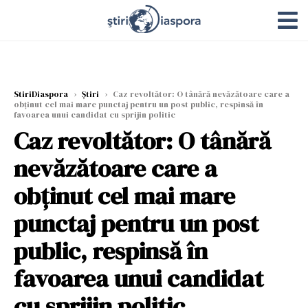
StiriDiaspora
›
Știri
›
Caz revoltător: O tânără nevăzătoare care a
obținut cel mai mare punctaj pentru un post public, respinsă în
favoarea unui candidat cu sprijin politic
Caz revoltător: O tânără
nevăzătoare care a
obținut cel mai mare
punctaj pentru un post
public, respinsă în
favoarea unui candidat
cu sprijin politic