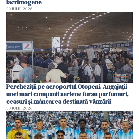
lacrimogene
30 IULIE 2026
Percheziții pe aeroportul Otopeni. Angajații
unei mari companii aeriene furau parfumuri,
ceasuri și mâncarea destinată vânzării
30 IULIE 2026