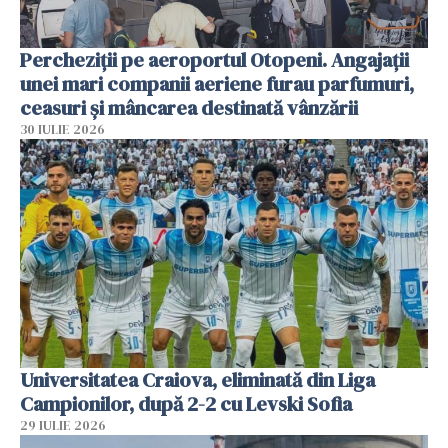
Percheziții pe aeroportul Otopeni. Angajații
unei mari companii aeriene furau parfumuri,
ceasuri și mâncarea destinată vânzării
30 IULIE 2026
Universitatea Craiova, eliminată din Liga
Campionilor, după 2-2 cu Levski Sofia
29 IULIE 2026