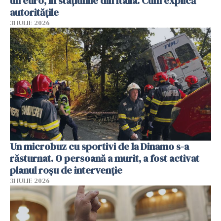
un euro, în stațiunile din Italia. Cum explică
autoritățile
31 IULIE 2026
Un microbuz cu sportivi de la Dinamo s-a
răsturnat. O persoană a murit, a fost activat
planul roșu de intervenție
31 IULIE 2026