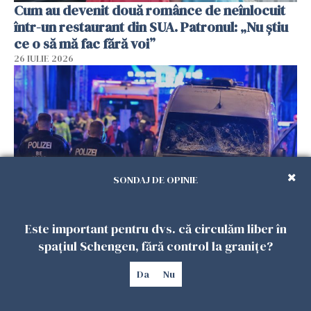
Cum au devenit două românce de neînlocuit
într-un restaurant din SUA. Patronul: „Nu știu
ce o să mă fac fără voi”
26 IULIE 2026
SONDAJ DE OPINIE
Este important pentru dvs. că circulăm liber în
Teroare la Berlin, în timpul Gay Pride: o dubiță
spațiul Schengen, fără control la granițe?
a intrat în mulțime. Un mort și 15 răniți
26 IULIE 2026
Da
Nu