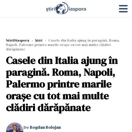
StiriDiaspora
›
Știri
›
Casele din Italia ajung în paragină. Roma,
Napoli, Palermo printre marile orașe cu tot mai multe clădiri
dărăpănate
Casele din Italia ajung în
paragină. Roma, Napoli,
Palermo printre marile
orașe cu tot mai multe
clădiri dărăpănate
De
Bogdan Bolojan