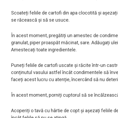
Scoateți feliile de cartofi din apa clocotită și așeza
se răcească și să se usuce.
În acest moment, pregătiți un amestec de condimente
granulat, piper proaspăt măcinat, sare. Adăugați ul
Amestecați toate ingredientele.
Puneți feliile de cartofi uscate și răcite într-un c
conținutul vasului astfel încât condimentele să înv
faceți acest lucru cu atenție, încercând să nu deterio
În acest moment, porniți cuptorul să se încălzeasc
Acoperiți o tavă cu hârtie de copt și așezați feliile de
încât feliile să nu se atingă.