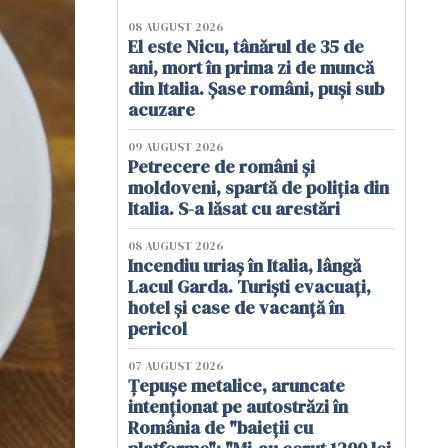
08 AUGUST 2026
El este Nicu, tânărul de 35 de
ani, mort în prima zi de muncă
din Italia. Șase români, puși sub
acuzare
09 AUGUST 2026
Petrecere de români și
moldoveni, spartă de poliția din
Italia. S-a lăsat cu arestări
08 AUGUST 2026
Incendiu uriaș în Italia, lângă
Lacul Garda. Turiști evacuați,
hotel și case de vacanță în
pericol
07 AUGUST 2026
Țepușe metalice, aruncate
intenționat pe autostrăzi în
România de "baieții cu