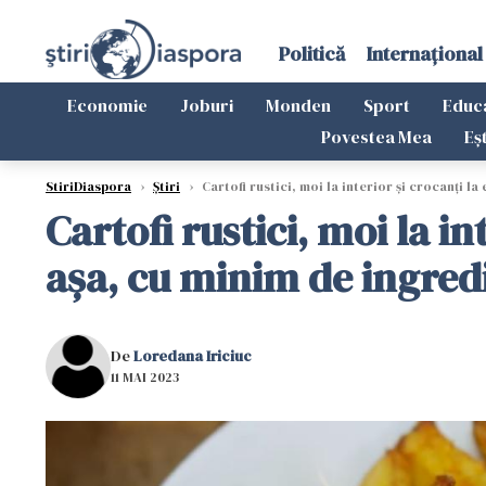
Politică
Internațional
Economie
Joburi
Monden
Sport
Educ
Povestea Mea
Eș
StiriDiaspora
›
Știri
›
Cartofi rustici, moi la interior și crocanți la
Cartofi rustici, moi la in
așa, cu minim de ingredi
De
Loredana Iriciuc
11 MAI 2023