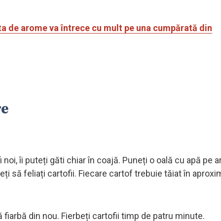
a de arome va întrece cu mult pe una cumpărată din
re
 noi, îi puteți găti chiar în coajă. Puneți o oală cu apă pe 
i să feliați cartofii. Fiecare cartof trebuie tăiat în aproxi
ă fiarbă din nou. Fierbeți cartofii timp de patru minute.