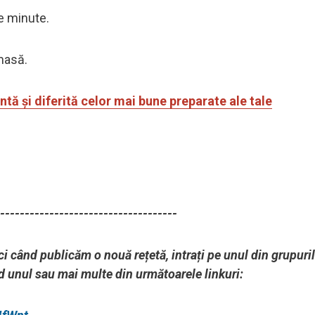
de minute.
 masă.
tă și diferită celor mai bune preparate ale tale
------------------------------------
ci când publicăm o nouă rețetă, intrați pe unul din grupuri
nd unul sau mai multe din următoarele linkuri: