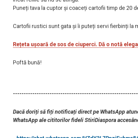
Puneți tava la cuptor și coaceți cartofii timp de 20 
Cartofii rustici sunt gata și îi puteți servi fierbinți la
Rețeta ușoară de sos de ciuperci. Dă o notă elegan
Poftă bună!
----------------------------------------------------------
Dacă doriți să fiți notificați direct pe WhatsApp atun
WhatsApp ale cititorilor fideli StiriDiaspora accesâ