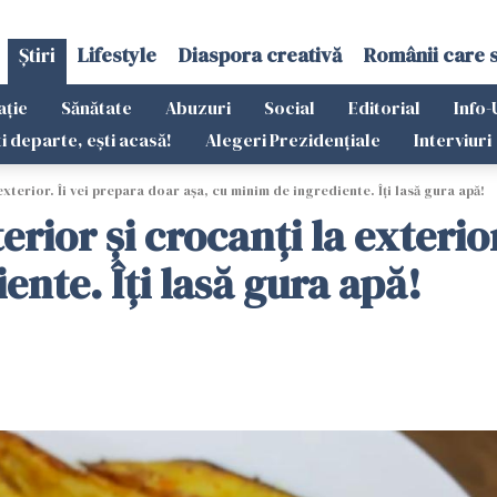
Știri
Lifestyle
Diaspora creativă
Românii care 
ație
Sănătate
Abuzuri
Social
Editorial
Info-
ti departe, ești acasă!
Alegeri Prezidențiale
Interviuri
 exterior. Îi vei prepara doar așa, cu minim de ingrediente. Îți lasă gura apă!
terior și crocanți la exterio
ente. Îți lasă gura apă!