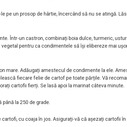
ți-le pe un prosop de hârtie, încercând să nu se atingă. Lăs
. Într-un castron, combinați boia dulce, turmeric, ustur
ei vegetal pentru ca condimentele să își elibereze mai ușo
astron mare. Adăugați amestecul de condimente la ele. Ame
elească fiecare felie de cartof pe toate părțile. Vă reco
rați cartofii fierți. Se lasă apoi la marinat câteva minute.
ă până la 250 de grade.
 cartofi, cu coaja în jos. Asigurați-vă că așezați cartofii în