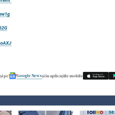
4fWnt
Yew1g
a62G
moAXJ
Google News
și pe
și în aplicațiile mobile