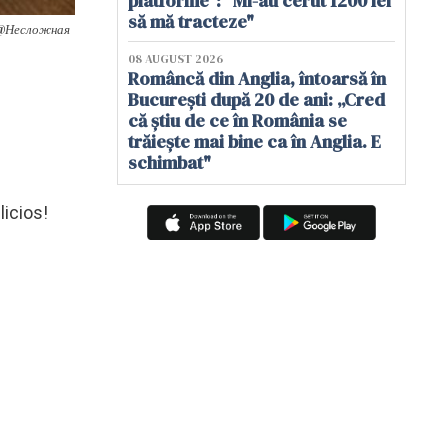
platforme": "Mi-au cerut 1200 lei
să mă tracteze"
be @Несложная
08 AUGUST 2026
Româncă din Anglia, întoarsă în
București după 20 de ani: „Cred
că știu de ce în România se
trăiește mai bine ca în Anglia. E
schimbat"
licios!