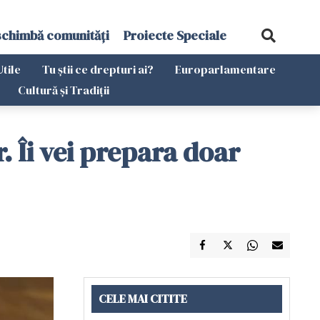
schimbă comunități
Proiecte Speciale
Utile
Tu știi ce drepturi ai?
Europarlamentare
Cultură și Tradiții
r. Îi vei prepara doar
CELE MAI CITITE