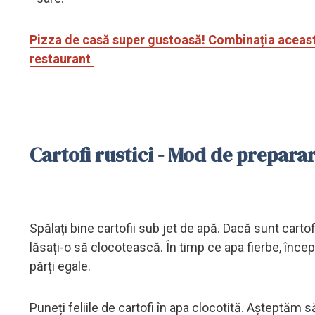
Pizza de casă super gustoasă! Combinația aceast
restaurant
Cartofi rustici - Mod de prepara
Spălați bine cartofii sub jet de apă. Dacă sunt cartofi
lăsați-o să clocotească. În timp ce apa fierbe, începeț
părți egale.
Puneți feliile de cartofi în apa clocotită. Așteptăm s