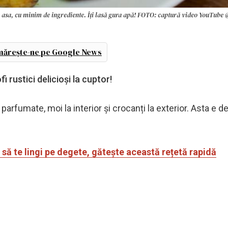
 doar asa, cu minim de ingrediente. Îți lasă gura apă! FOTO: captură video YouTu
ărește-ne pe Google News
i rustici delicioși la cuptor!
 parfumate, moi la interior și crocanți la exterior. Asta e de
să te lingi pe degete, gătește această rețetă rapidă