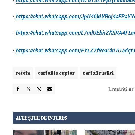
-
https://chat.whatsapp.com/HZdY3L7PpzjEubma8
-
https://chat.whatsapp.com/JpU46kLYRoj4aFPaY
-
https://chat.whatsapp.com/L7mlUEbirZf2lRA4FL
-
https://chat.whatsapp.com/FYLZZfReaCkL51adq
reteta
cartofi la cuptor
cartofi rustici
Urmăriți-ne 
ALTE ȘTIRI DE INTERES