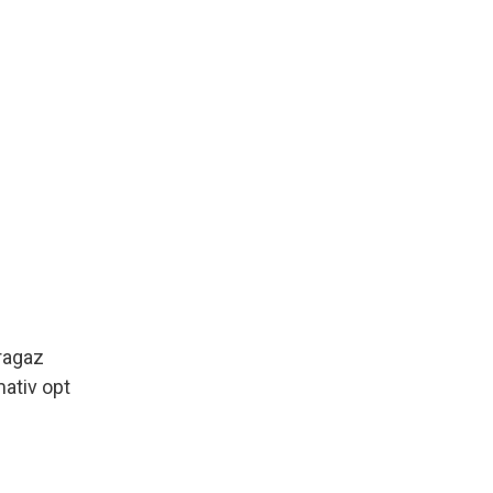
aragaz
mativ opt