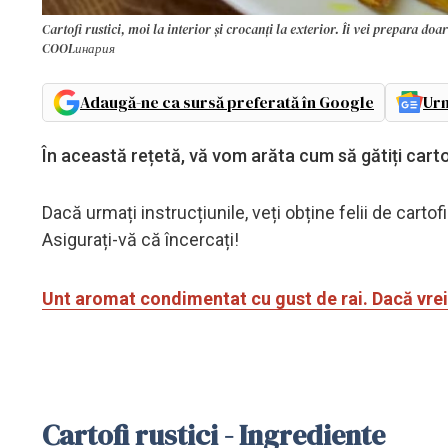
Cartofi rustici, moi la interior și crocanți la exterior. Îi vei prepara
COOLинария
Adaugă-ne ca sursă preferată în Google
Urm
În această rețetă, vă vom arăta cum să gătiți cartof
Dacă urmați instrucțiunile, veți obține felii de cartofi
Asigurați-vă că încercați!
Unt aromat condimentat cu gust de rai. Dacă vrei 
Cartofi rustici - Ingrediente