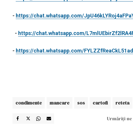
-
https://chat.whatsapp.com/JpU46kLYRoj4aFP
-
https://chat.whatsapp.com/L7mlUEbirZf2lRA
-
https://chat.whatsapp.com/FYLZZfReaCkL51
condimente
mancare
sos
cartofi
reteta
Urmăriți-ne 