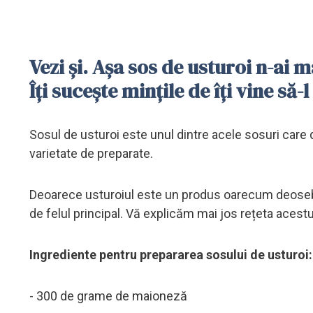
Vezi și. Așa sos de usturoi n-ai 
Îți sucește mințile de îți vine să
Sosul de usturoi este unul dintre acele sosuri care d
varietate de preparate.
Deoarece usturoiul este un produs oarecum deosebit
de felul principal. Vă explicăm mai jos rețeta acestu
Ingrediente pentru prepararea sosului de usturoi
- 300 de grame de maioneză