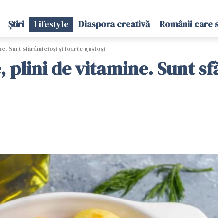
Știri
Lifestyle
Diaspora creativă
Românii care 
ine. Sunt sfărâmicioși și foarte gustoși
e, plini de vitamine. Sunt s