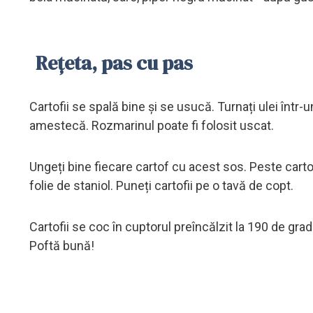
Rețeta, pas cu pas
Cartofii se spală bine și se usucă. Turnați ulei într-u
amestecă.
Rozmarinul poate fi folosit uscat.
Ungeți bine fiecare cartof cu acest sos. Peste carto
folie de staniol. Puneți cartofii pe o tavă de copt.
Cartofii se coc în cuptorul preîncălzit la 190 de gra
Poftă bună!