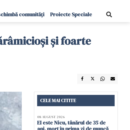
schimbă comunități
Proiecte Speciale
fărâmicioși și foarte
CELE MAI CITITE
08 AUGUST 2026
El este Nicu, tânărul de 35 de
ani, mort în prima zi de muncă