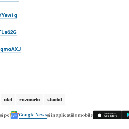
aYYew1g
4FLa62G
adqmoAXJ
ulei
rozmarin
staniol
Google News
și pe
și în aplicațiile mobile