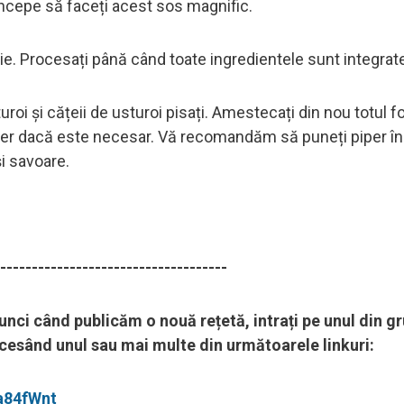
începe să faceți acest sos magnific.
e. Procesați până când toate ingredientele sunt integrat
roi și cățeii de usturoi pisați. Amestecați din nou totul fo
iper dacă este necesar. Vă recomandăm să puneți piper în
i savoare.
------------------------------------
tunci când publicăm o nouă rețetă, intrați pe unul din gr
accesând unul sau mai multe din următoarele linkuri:
a84fWnt