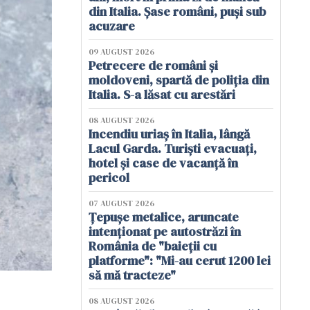
din Italia. Șase români, puși sub
acuzare
09 AUGUST 2026
Petrecere de români și
moldoveni, spartă de poliția din
Italia. S-a lăsat cu arestări
08 AUGUST 2026
Incendiu uriaș în Italia, lângă
Lacul Garda. Turiști evacuați,
hotel și case de vacanță în
pericol
07 AUGUST 2026
Țepușe metalice, aruncate
intenționat pe autostrăzi în
România de "baieții cu
platforme": "Mi-au cerut 1200 lei
să mă tracteze"
08 AUGUST 2026