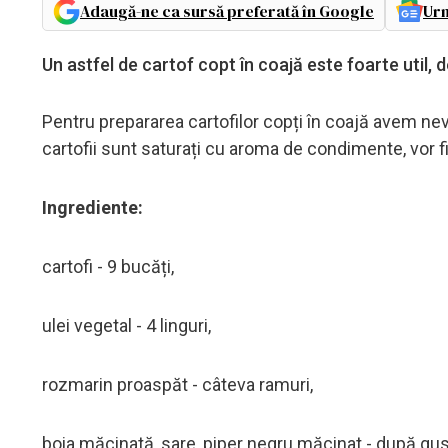
Adaugă-ne ca sursă preferată în Google
Urm
Un astfel de cartof copt în coajă este foarte util, d
Pentru prepararea cartofilor copți în coajă avem nevo
cartofii sunt saturați cu aroma de condimente, vor fi
Ingrediente:
cartofi - 9 bucăți,
ulei vegetal - 4 linguri,
rozmarin proaspăt - câteva ramuri,
boia măcinată, sare, piper negru măcinat - după gus