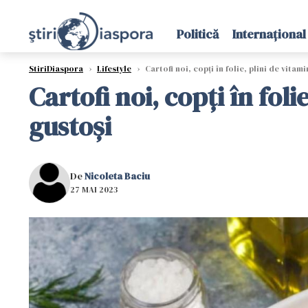
Politică
Internațional
StiriDiaspora
›
Lifestyle
›
Cartofi noi, copți în folie, plini de vitam
Cartofi noi, copți în foli
gustoși
De
Nicoleta Baciu
27 MAI 2023