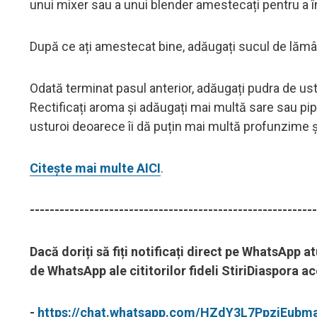
unui mixer sau a unui blender amestecați pentru a 
După ce ați amestecat bine, adăugați sucul de lămâi
Odată terminat pasul anterior, adăugați pudra de ustu
Rectificați aroma și adăugați mai multă sare sau p
usturoi deoarece îi dă puțin mai multă profunzime ș
Citește mai multe AICI
.
----------------------------------------------------------
Dacă doriți să fiți notificați direct pe WhatsApp a
de WhatsApp ale cititorilor fideli StiriDiaspora 
-
https://chat.whatsapp.com/HZdY3L7PpzjEubm