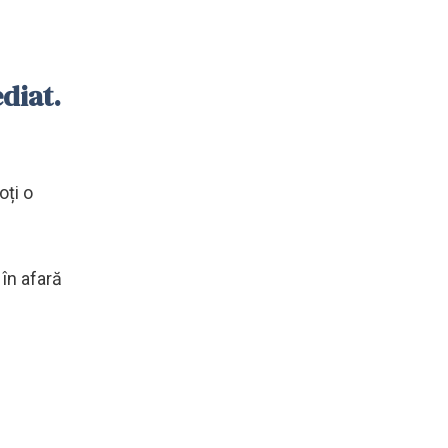
diat.
oți o
în afară