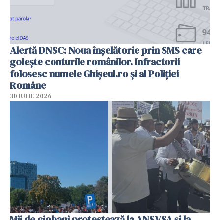
Alertă DNSC: Noua înșelătorie prin SMS care
golește conturile românilor. Infractorii
folosesc numele Ghișeul.ro și al Poliției
Române
30 IULIE 2026
Mii de ciobani protestează la ANSVSA și la