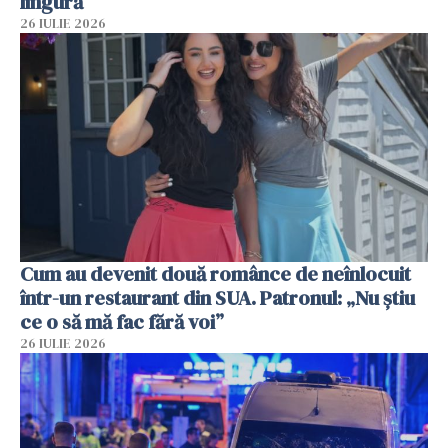
lingură
26 IULIE 2026
Cum au devenit două românce de neînlocuit
într-un restaurant din SUA. Patronul: „Nu știu
ce o să mă fac fără voi”
26 IULIE 2026