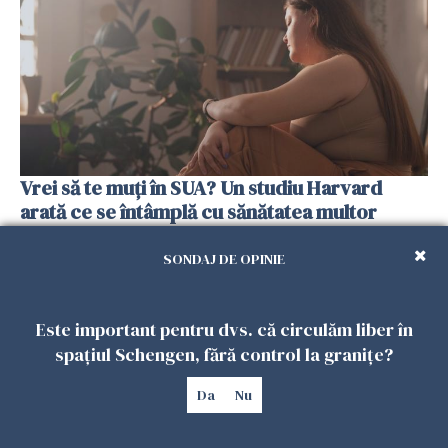
Vrei să te muți în SUA? Un studiu Harvard
arată ce se întâmplă cu sănătatea multor
imigranți
SONDAJ DE OPINIE
26 IULIE 2026
Este important pentru dvs. că circulăm liber în
spațiul Schengen, fără control la granițe?
Da
Nu