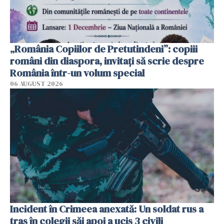
„România Copiilor de Pretutindeni”: copiii
români din diaspora, invitați să scrie despre
România într-un volum special
06 AUGUST 2026
Incident în Crimeea anexată: Un soldat rus a
tras în colegii săi apoi a ucis 3 civili