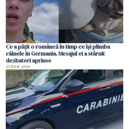
Ce a pățit o româncă în timp ce își plimba
câinele în Germania. Mesajul ei a stârnit
dezbateri aprinse
25 IULIE 2026