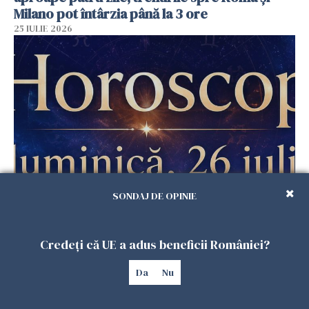
Milano pot întârzia până la 3 ore
25 IULIE 2026
SONDAJ DE OPINIE
Horoscop duminică, 26 iulie. Astrele
răstoarnă calculele pentru unele zodii
25 IULIE 2026
Credeți că UE a adus beneficii României?
Da
Nu