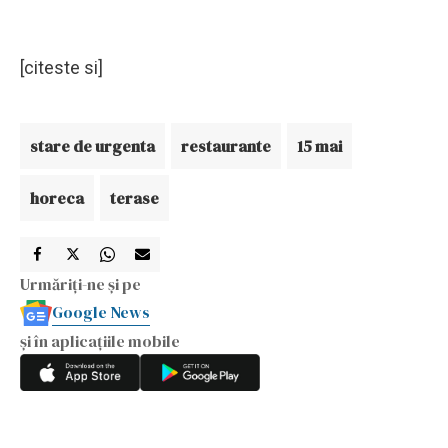
[citeste si]
stare de urgenta
restaurante
15 mai
horeca
terase
Urmăriți-ne și pe
Google News
și în aplicațiile mobile