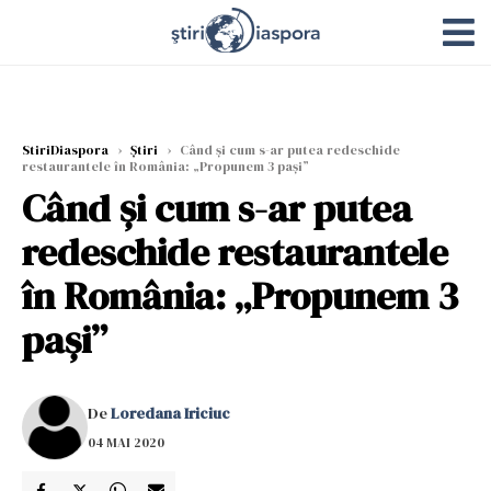
StiriDiaspora
›
Știri
›
Când și cum s-ar putea redeschide
restaurantele în România: „Propunem 3 pași”
Când și cum s-ar putea
redeschide restaurantele
în România: „Propunem 3
pași”
De
Loredana Iriciuc
04 MAI 2020