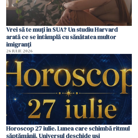
Vrei să te muți în SUA? Un studiu Harvard
arată ce se întâmplă cu sănătatea multor
imigranți
26 IULIE 2026
Horoscop 27 iulie. Lunea care schimbă ritmul
săptămânii. Universul deschide uși