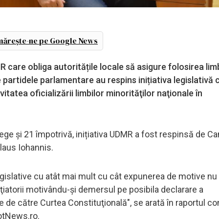
ărește-ne pe Google News
care obliga autoritățile locale să asigure folosirea limb
artidele parlamentare au respins inițiativa legislativă 
tatea oficializării limbilor minorităţilor naţionale în
lege și 21 împotrivă, inițiativa UDMR a fost respinsă de C
laus Iohannis.
 legislative cu atât mai mult cu cât expunerea de motive nu
iţiatorii motivându-şi demersul pe posibila declarare a
re de către Curtea Constituţională", se arată în raportul co
HotNews.ro.