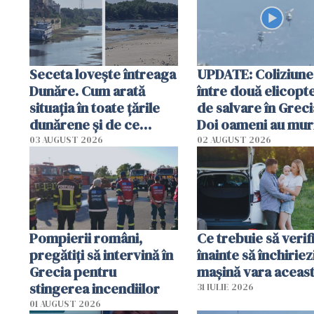
Seceta lovește întreaga
UPDATE: Coliziune
Dunăre. Cum arată
între două elicopt
situația în toate țările
de salvare în Greci
dunărene și de ce
Doi oameni au mur
România resimte
03 AUGUST 2026
02 AUGUST 2026
efectele, deși a plouat
în iulie
Pompierii români,
Ce trebuie să verif
pregătiţi să intervină în
înainte să închiriez
Grecia pentru
mașină vara aceas
stingerea incendiilor
31 IULIE 2026
01 AUGUST 2026