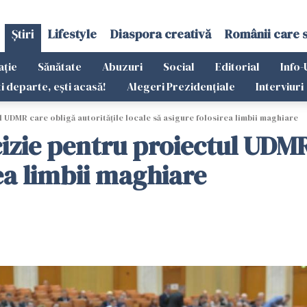
Știri
Lifestyle
Diaspora creativă
Românii care 
ație
Sănătate
Abuzuri
Social
Editorial
Info-
ti departe, ești acasă!
Alegeri Prezidențiale
Interviuri
 UDMR care obligă autoritățile locale să asigure folosirea limbii maghiare
izie pentru proiectul UDMR 
rea limbii maghiare