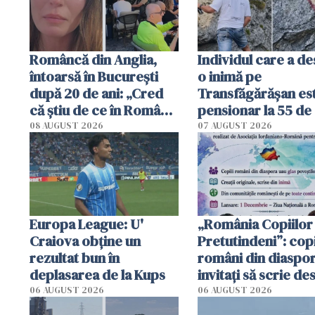
Româncă din Anglia,
Individul care a d
întoarsă în București
o inimă pe
după 20 de ani: „Cred
Transfăgărășan es
că știu de ce în România
pensionar la 55 de 
se trăiește mai bine ca
Poliția l-a identific
08 AUGUST 2026
07 AUGUST 2026
în Anglia. E schimbat"
Europa League: U'
„România Copiilor
Craiova obține un
Pretutindeni”: copi
rezultat bun în
români din diaspor
deplasarea de la Kups
invitați să scrie de
România într-un v
06 AUGUST 2026
06 AUGUST 2026
special