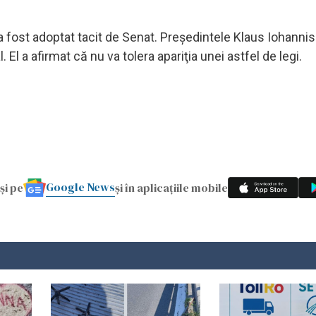
a fost adoptat tacit de Senat. Preşedintele Klaus Iohannis 
El a afirmat că nu va tolera apariţia unei astfel de legi.
Google News
și pe
și în aplicațiile mobile