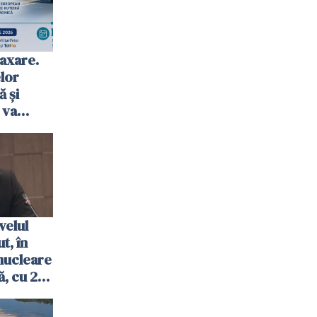
axare.
elor
ă şi
 va
ombrie
velul
t, în
nucleare
, cu 2
 trecută