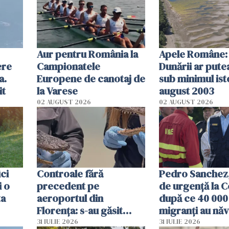
Aur pentru România la
Apele Române: 
ere
Campionatele
Dunării ar pute
a.
Europene de canotaj de
sub minimul ist
it
la Varese
august 2003
02 AUGUST 2026
02 AUGUST 2026
ici
Controale fără
Pedro Sanchez, 
i o
precedent pe
de urgență la C
ta
aeroportul din
după ce 40 000
Florența: s-au găsit
migranți au năv
capete de aligator și o
teritoriul spani
31 IULIE 2026
31 IULIE 2026