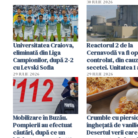
folosesc numele
30 IULIE 2026
Ghișeul.ro și al Poli
Române
Universitatea Craiova,
Reactorul 2 de la
eliminată din Liga
Cernavodă va fi op
Campionilor, după 2-2
controlat, din cau
cu Levski Sofia
secetei. Unitatea 1 
deja oprită
29 IULIE 2026
29 IULIE 2026
Mobilizare în Buzău.
Crumble cu piersici
Pompierii au efectuat
înghețată de vanili
căutări, după ce un
Desertul verii care