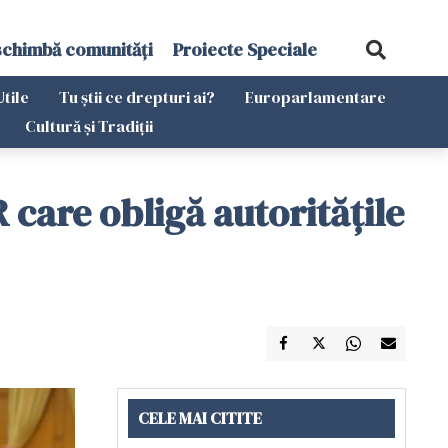
schimbă comunități
Proiecte Speciale
Utile
Tu știi ce drepturi ai?
Europarlamentare
Cultură și Tradiții
care obligă autoritățile
CELE MAI CITITE