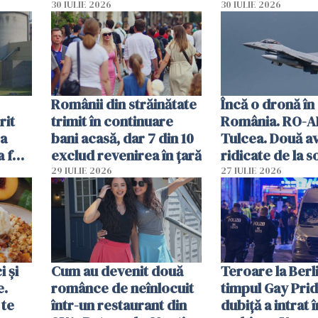
lacrimogene
parfumuri, ceas
30 IULIE 2026
30 IULIE 2026
ției
mâncarea desti
vânzării
Românii din străinătate
Încă o dronă în
rit
trimit în continuare
România. RO-A
za
bani acasă, dar 7 din 10
Tulcea. Două a
a fost
exclud revenirea în țară
ridicate de la s
29 IULIE 2026
27 IULIE 2026
 și
Cum au devenit două
Teroare la Berli
e.
românce de neînlocuit
timpul Gay Prid
 te
într-un restaurant din
dubiță a intrat î