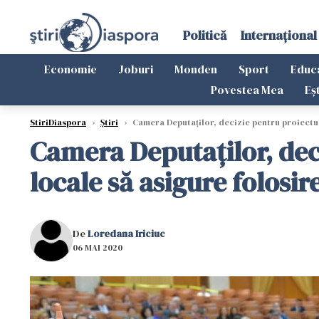
Politică
Internațional
Economie
Joburi
Monden
Sport
Educ
Povestea Mea
Eș
StiriDiaspora
›
Știri
›
Camera Deputaților, decizie pentru proiectul
Camera Deputaților, dec
locale să asigure folosi
De
Loredana Iriciuc
06 MAI 2020