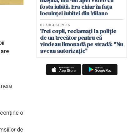
mașină, într-un apel video cu
fosta iubită. Era chiar în fața
locuinței iubitei din Milano
07 AUGUST 2026
Trei copii, reclamați la poliție
de un trecător pentru că
ii
vindeau limonadă pe stradă: "Nu
aveau autorizație"
care
amera
 conţine o
msiilor de