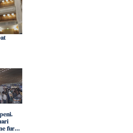
bat
peni.
mari
ne furau