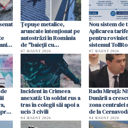
esenat
Țepușe metalice,
Nou sistem de t
aruncate intenționat pe
Aplicarea tarif
te
autostrăzi în România
pentru roviniet
ani.
de "baieții cu
sistemul TollRo
at
platforme": "Mi-au
începe la 1 oct
07 AUGUST 2026
07 AUGUST 2026
cerut 1200 lei să mă
tracteze"
 de
Incident în Crimeea
Radu Miruţă: Ni
ii
anexată: Un soldat rus a
Dunării a crescu
a,
tras în colegii săi apoi a
zona centralei 
spre
ucis 3 civili
de la Cernavodă
olum
cm faţă de ziua
04 AUGUST 2026
04 AUGUST 2026