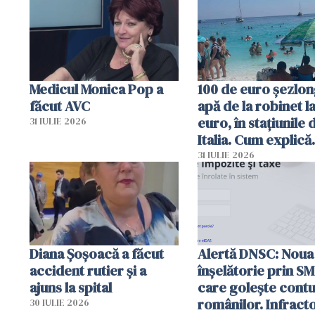
Medicul Monica Pop a
100 de euro șezlong
făcut AVC
apă de la robinet l
euro, în stațiunile 
31 IULIE 2026
Italia. Cum explică
autoritățile
31 IULIE 2026
Diana Șoșoacă a făcut
Alertă DNSC: Noua
accident rutier și a
înșelătorie prin S
ajuns la spital
care golește contu
românilor. Infracto
30 IULIE 2026