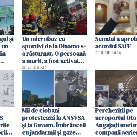
sumă imensă de bani
mobiliza toate
resursele"
ul și
Un microbuz cu
Senatul a apro
a un
sportivi de la Dinamo s-
acordul SAFE
din
a răsturnat. O persoană
30 IULIE 2026
a murit, a fost activat
planul roșu de
31 IULIE 2026
intervenție
Mii de ciobani
Percheziții pe
MS
protestează la ANSVSA
aeroportul Oto
rile
și la Guvern. Îmbrânceli
Angajații unei 
rii
cu jandarmii și gaze
companii aerie