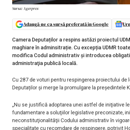
Sursa: Agerpres
Adaugă-ne ca sursă preferată în Google
Urm
Camera Deputaților a respins astăzi proiectul UDMR 
maghiare în adminsitrație. Cu excepția UDMR toate p
modifica Codul administrativ și introducea obligativi
administraţia publică locală.
Cu 287 de voturi pentru respingerea proiectului de 
Deputaților și merge la promulgare la președintele K
„Nu se justifică adoptarea unei astfel de iniţiative
fundamentare a soluţiilor legislative preconizate, in
neconstituţionalităţii Codului administrativ în vigoa
specialitate cu recomdare de respingere, potrivit 