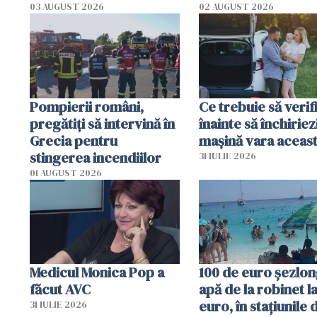
România resimte
03 AUGUST 2026
02 AUGUST 2026
efectele, deși a plouat
în iulie
Pompierii români,
Ce trebuie să verif
pregătiţi să intervină în
înainte să închiriez
Grecia pentru
mașină vara aceas
stingerea incendiilor
31 IULIE 2026
01 AUGUST 2026
Medicul Monica Pop a
100 de euro șezlong
făcut AVC
apă de la robinet l
euro, în stațiunile 
31 IULIE 2026