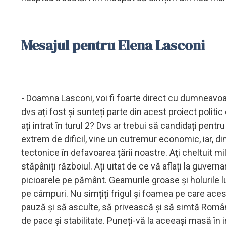
Mesajul pentru Elena Lasconi
- Doamna Lasconi, voi fi foarte direct cu dumneavoast
dvs ați fost și sunteți parte din acest proiect poli
ați intrat în turul 2? Dvs ar trebui să candidați pent
extrem de dificil, vine un cutremur economic, iar, din 
tectonice în defavoarea țării noastre. Ați cheltuit
stăpâniți războiul. Ați uitat de ce vă aflați la guver
picioarele pe pământ. Geamurile groase și holurile lu
pe câmpuri. Nu simțiți frigul și foamea pe care acest 
pauză și să asculte, să privească și să simtă Româ
de pace și stabilitate. Puneți-vă la aceeași masă în 