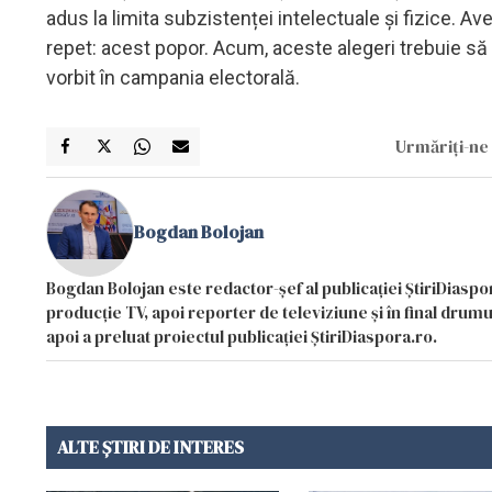
adus la limita subzistenței intelectuale și fizice. A
repet: acest popor. Acum, aceste alegeri trebuie să
vorbit în campania electorală.
Urmăriți-ne 
Bogdan Bolojan
Bogdan Bolojan este redactor-șef al publicației ȘtiriDiaspor
producție TV, apoi reporter de televiziune și în final drumul
apoi a preluat proiectul publicației ȘtiriDiaspora.ro.
ALTE ȘTIRI DE INTERES