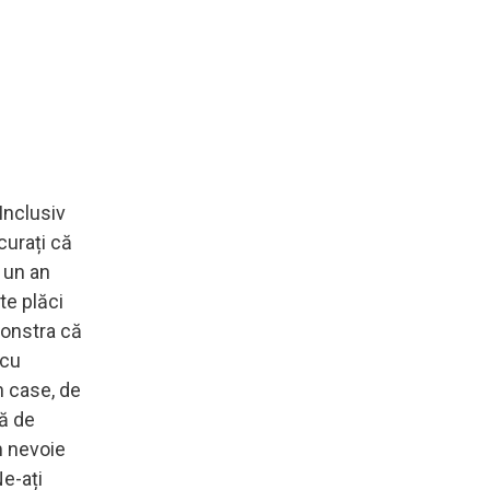
Inclusiv
curați că
e un an
te plăci
monstra că
 cu
n case, de
pă de
m nevoie
Ne-ați