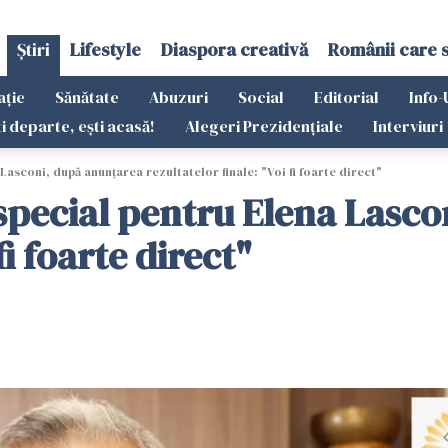
Știri
Lifestyle
Diaspora creativă
Românii care 
ație
Sănătate
Abuzuri
Social
Editorial
Info-
ti departe, ești acasă!
Alegeri Prezidențiale
Interviuri
asconi, după anunțarea rezultatelor finale: "Voi fi foarte direct"
special pentru Elena Lasc
fi foarte direct"