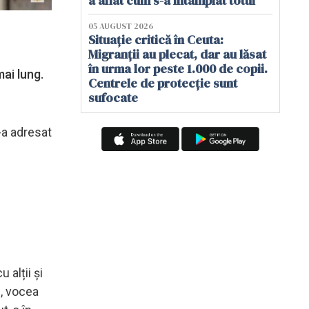
a aflat cum s-a întâmplat totul
05 AUGUST 2026
Situație critică în Ceuta:
Migranții au plecat, dar au lăsat
în urma lor peste 1.000 de copii.
ai lung.
Centrele de protecție sunt
sufocate
-a adresat
 alții și
ă, vocea