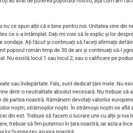
oți au aflat de puterea poporului nostru, așa cum am făcu
nu ce spun alții că e bine pentru noi. Unitatea vine din n
eles ce s-a întâmplat. Dați-mi voie să le explic și lor despr
te sondaje. Ați făcut și continuați să faceți afirmații defă
jignit poporul român timp de 30 de ani și continuați să-l jigniț
at. Nu există locul 1 sau locul 2, sau o calificare pe podi
iate sau îndepărtate. Fals, sunt dedicat țării mele. Nu exi
e vine dintr-o neutralitate absolut necesară. Nu trebuie să
fim de partea noastră. Rămânem devotați valorilor europene
ilor noștri, strămoșilor noștri. În strămoșii noștri se află 
cei din est. Trebuie să facem o lucrare unii cu alții și noi t
, trebuie să fim puternici în țara noastră, iar asta a înc
na lui Dumnezeu asupra noastră.