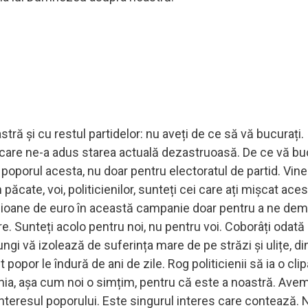
ră și cu restul partidelor: nu aveți de ce să vă bucurați. 
tic care ne-a adus starea actuală dezastruoasă. De ce vă bu
ru poporul acesta, nu doar pentru electoratul de partid. Vin
păcate, voi, politicienilor, sunteți cei care ați mișcat aces
 milioane de euro în această campanie doar pentru a ne de
nare. Sunteți acolo pentru noi, nu pentru voi. Coborâți odată
ngi vă izolează de suferința mare de pe străzi și ulițe, di
popor le îndură de ani de zile. Rog politicienii să ia o cli
nia, așa cum noi o simțim, pentru că este a noastră. Ave
interesul poporului. Este singurul interes care contează. 