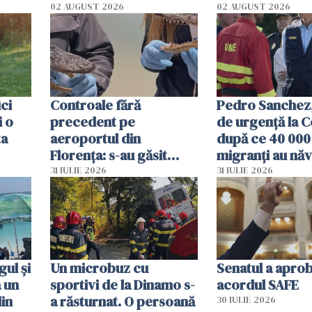
02 AUGUST 2026
02 AUGUST 2026
ici
Controale fără
Pedro Sanchez, 
i o
precedent pe
de urgență la C
ta
aeroportul din
după ce 40 000
Florența: s-au găsit
migranți au năv
capete de aligator și o
teritoriul spani
31 IULIE 2026
31 IULIE 2026
sumă imensă de bani
mobiliza toate
resursele"
ul și
Un microbuz cu
Senatul a apro
a un
sportivi de la Dinamo s-
acordul SAFE
din
a răsturnat. O persoană
30 IULIE 2026