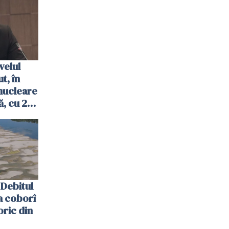
velul
t, în
nucleare
, cu 2
 trecută
Debitul
a coborî
oric din