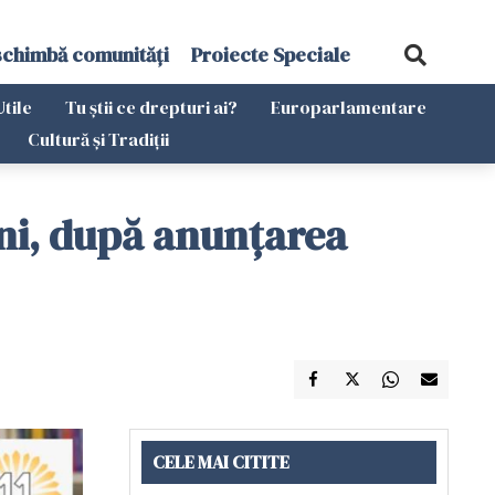
schimbă comunități
Proiecte Speciale
Utile
Tu știi ce drepturi ai?
Europarlamentare
Cultură și Tradiții
oni, după anunțarea
CELE MAI CITITE