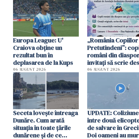
Europa League: U'
„România Copiilor
Craiova obține un
Pretutindeni”: copi
rezultat bun în
români din diaspor
deplasarea de la Kups
invitați să scrie de
România într-un v
06 AUGUST 2026
06 AUGUST 2026
special
Seceta lovește întreaga
UPDATE: Coliziune
Dunăre. Cum arată
între două elicopt
situația în toate țările
de salvare în Greci
dunărene și de ce
Doi oameni au mur