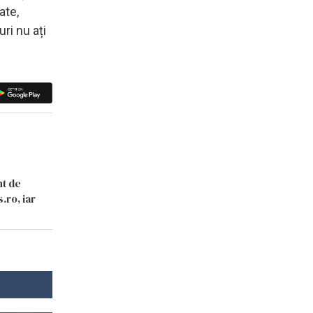
ate,
ri nu ați
nt de
.ro, iar