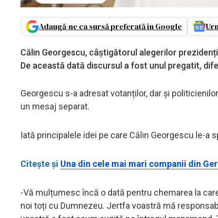
Adaugă-ne ca sursă preferată în Google
Urm
Călin Georgescu, câștigătorul alegerilor prezidenți
De această dată discursul a fost unul pregatit, dife
Georgescu s-a adresat votanților, dar și politicienil
un mesaj separat.
Iată principalele idei pe care Călin Georgescu le-a s
Citește și
Una din cele mai mari companii din G
-Vă mulțumesc încă o dată pentru chemarea la care aț
noi toți cu Dumnezeu. Jertfa voastră mă responsabil