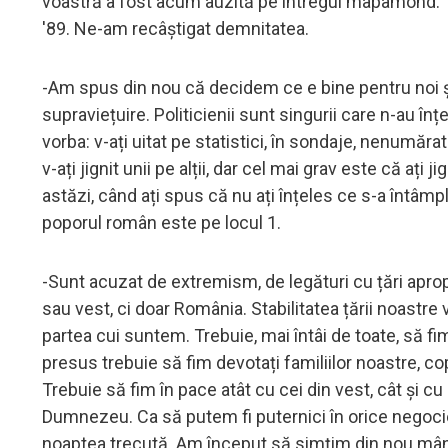
voastră a fost acum auzită pe întregul mapamond. T
'89. Ne-am recâștigat demnitatea.
-Am spus din nou că decidem ce e bine pentru noi și 
supraviețuire. Politicienii sunt singurii care n-au înț
vorba: v-ați uitat pe statistici, în sondaje, nenumăra
v-ați jignit unii pe alții, dar cel mai grav este că ați 
astăzi, când ați spus că nu ați înțeles ce s-a întâmpl
poporul român este pe locul 1.
-Sunt acuzat de extremism, de legături cu țări aprop
sau vest, ci doar România. Stabilitatea țării noastr
partea cui suntem. Trebuie, mai întâi de toate, să 
presus trebuie să fim devotați familiilor noastre, copi
Trebuie să fim în pace atât cu cei din vest, cât și cu 
Dumnezeu. Ca să putem fi puternici în orice negociere
noaptea trecută. Am început să simțim din nou mâ