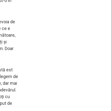
t-o în
evoia de
e ce e
imătoare,
i și
um. Doar
stă est
 alegem de
, dar mai
adevărul.
oți cu
eput de