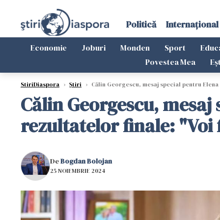
Politică
Internațional
Economie
Joburi
Monden
Sport
Educ
Povestea Mea
Eș
StiriDiaspora
›
Știri
›
Călin Georgescu, mesaj special pentru Elena L
Călin Georgescu, mesaj 
rezultatelor finale: "Voi 
De
Bogdan Bolojan
25 NOIEMBRIE 2024