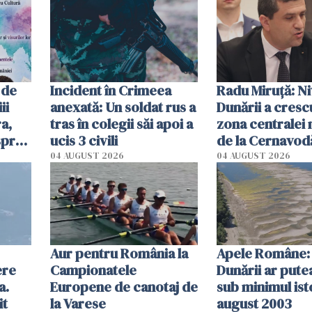
 de
Incident în Crimeea
Radu Miruţă: Ni
ii
anexată: Un soldat rus a
Dunării a crescu
a,
tras în colegii săi apoi a
zona centralei 
spre
ucis 3 civili
de la Cernavodă
olum
cm faţă de ziua
04 AUGUST 2026
04 AUGUST 2026
Aur pentru România la
Apele Române: 
ere
Campionatele
Dunării ar pute
a.
Europene de canotaj de
sub minimul ist
it
la Varese
august 2003