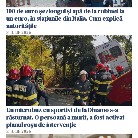
100 de euro șezlongul și apă de la robinet la
un euro, în stațiunile din Italia. Cum explică
autoritățile
31 IULIE 2026
Un microbuz cu sportivi de la Dinamo s-a
răsturnat. O persoană a murit, a fost activat
planul roșu de intervenție
31 IULIE 2026