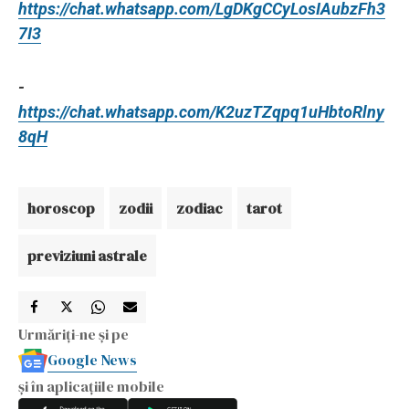
https://chat.whatsapp.com/LgDKgCCyLosIAubzFh3
7I3
-
https://chat.whatsapp.com/K2uzTZqpq1uHbtoRlny
8qH
horoscop
zodii
zodiac
tarot
previziuni astrale
Urmăriți-ne și pe
Google News
și în aplicațiile mobile