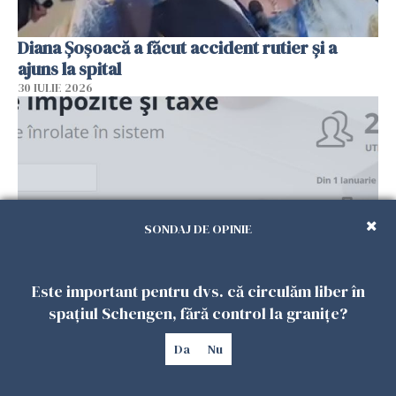
Diana Șoșoacă a făcut accident rutier și a
ajuns la spital
30 IULIE 2026
SONDAJ DE OPINIE
Este important pentru dvs. că circulăm liber în
Alertă DNSC: Noua înșelătorie prin SMS care
spațiul Schengen, fără control la granițe?
golește conturile românilor. Infractorii
folosesc numele Ghișeul.ro și al Poliției
Da
Nu
Române
30 IULIE 2026