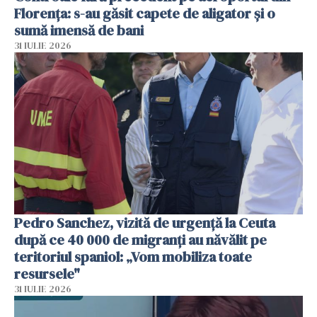
Florența: s-au găsit capete de aligator și o
sumă imensă de bani
31 IULIE 2026
Pedro Sanchez, vizită de urgență la Ceuta
după ce 40 000 de migranți au năvălit pe
teritoriul spaniol: „Vom mobiliza toate
resursele"
31 IULIE 2026