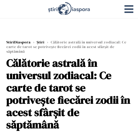
StiriDiaspora
›
Știri
›
Călătorie astrală în universul zodiacal: Ce
carte de tarot se potrivește fiecărei zodii în acest sfârșit de
săptămână
Călătorie astrală în
universul zodiacal: Ce
carte de tarot se
potrivește fiecărei zodii în
acest sfârșit de
săptămână