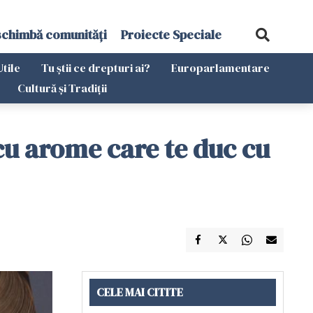
schimbă comunități
Proiecte Speciale
Utile
Tu știi ce drepturi ai?
Europarlamentare
Cultură și Tradiții
 cu arome care te duc cu
CELE MAI CITITE