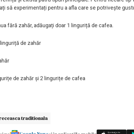
cați să experimentați pentru a afla care se potrivește gust
a fără zahăr, adăugați doar 1 linguriță de cafea.
 linguriță de zahăr
zahăr
gurițe de zahăr și 2 lingurițe de cafea
receasca traditionala
Google News
și pe
și în aplicațiile mobile