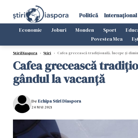
Politică
Internațional
Economie
Joburi
Monden
Sport
Educ
Povestea Mea
Eș
StiriDiaspora
›
Știri
›
Cafea grecească tradiţională. Începe-ţi dimi
Cafea grecească tradiţio
gândul la vacanţă
De
Echipa Stiri Diaspora
24 MAI 2021