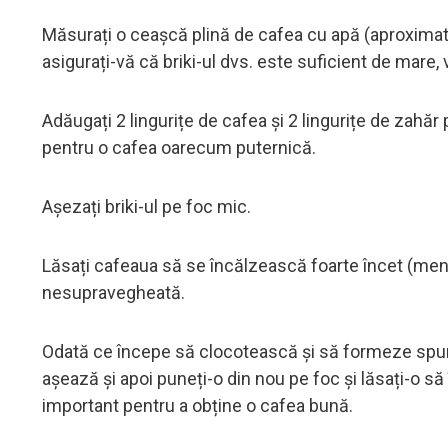
Măsurați o ceașcă plină de cafea cu apă (aproximativ
asigurați-vă că briki-ul dvs. este suficient de mare
Adăugați 2 lingurițe de cafea și 2 lingurițe de zahă
pentru o cafea oarecum puternică.
Așezați briki-ul pe foc mic.
Lăsați cafeaua să se încălzească foarte încet (menț
nesupravegheată.
Odată ce începe să clocotească şi să formeze spumă
așează și apoi puneți-o din nou pe foc și lăsați-o 
important pentru a obține o cafea bună.