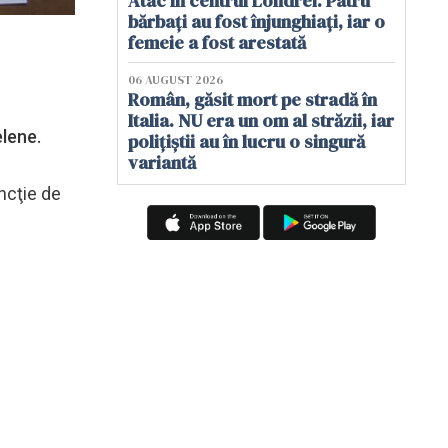
Atac în centrul Londrei. Patru
bărbați au fost înjunghiați, iar o
femeie a fost arestată
06 AUGUST 2026
Român, găsit mort pe stradă în
Italia. NU era un om al străzii, iar
elene.
polițiștii au în lucru o singură
variantă
ncţie de