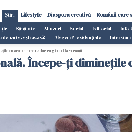
Știri
Lifestyle
Diaspora creativă
Românii care 
ație
Sănătate
Abuzuri
Social
Editorial
Info-
ti departe, ești acasă!
Alegeri Prezidențiale
Interviuri
neţile cu arome care te duc cu gândul la vacanţă
nală. Începe-ţi dimineţile