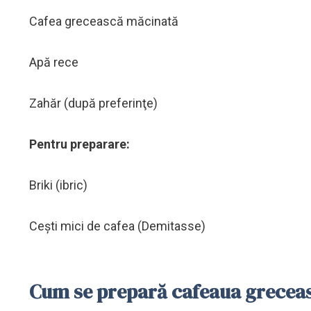
Cafea grecească măcinată
Apă rece
Zahăr (după preferinţe)
Pentru preparare:
Briki (ibric)
Ceşti mici de cafea (Demitasse)
Cum se prepară cafeaua grecea