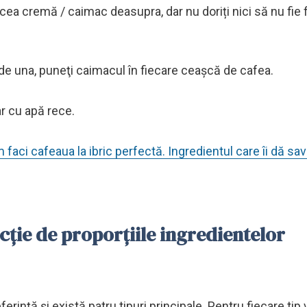
acea cremă / caimac deasupra, dar nu doriți nici să nu fie f
de una, puneţi caimacul în fiecare ceașcă de cafea.
ar cu apă rece.
faci cafeaua la ibric perfectă. Ingredientul care îi dă sa
cție de proporțiile ingredientelor
ință și există patru tipuri principale. Pentru fiecare tip 