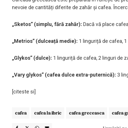
nevoie de cantități diferite de zahăr și cafea. Încer
„Sketos” (simplu, fără zahăr):
Dacă vă place cafeau
„Metrios” (dulceață medie):
1 linguriță de cafea, 1
„Glykos” (dulce):
1 linguriță de cafea, 2 linguri de 
„Vary glykos” (cafea dulce extra-puternică):
3 lin
[citeste si]
cafea
cafea la ibric
cafea greceasca
cafea g
Urmăriți-ne 