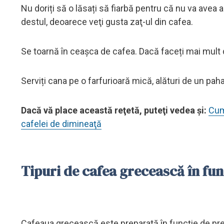
Nu doriți să o lăsați să fiarbă pentru că nu va avea 
destul, deoarece veţi gusta zaţ-ul din cafea.
Se toarnă în ceașca de cafea. Dacă faceți mai mult 
Serviți cana pe o farfurioară mică, alături de un pah
Dacă vă place această reţetă, puteţi vedea şi:
Cum 
cafelei de dimineaţă
Tipuri de cafea grecească în fun
Cafeaua grecească este preparată în funcție de prefer