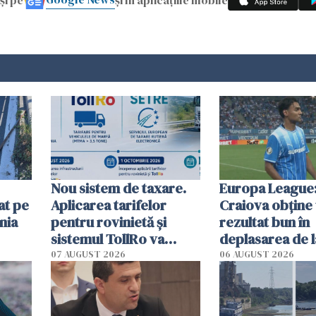
Nou sistem de taxare.
Europa League:
at pe
Aplicarea tarifelor
Craiova obține
nia
pentru rovinietă şi
rezultat bun în
sistemul TollRo va
deplasarea de 
începe la 1 octombrie
07 AUGUST 2026
06 AUGUST 2026
ă