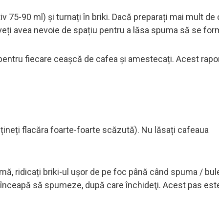
 75-90 ml) și turnați în briki. Dacă preparați mai mult de 
, veți avea nevoie de spațiu pentru a lăsa spuma să se fo
r pentru fiecare ceașcă de cafea și amestecați. Acest rapo
ineți flacăra foarte-foarte scăzută). Nu lăsați cafeaua
, ridicați briki-ul ușor de pe foc până când spuma / bul
să înceapă să spumeze, după care închideţi. Acest pas est