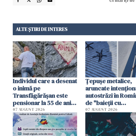
ALTE ȘTIRI DE INTERES
Individul care a desenat
Țepușe metalice,
o inimă pe
aruncate intențion
Transfăgărășan este
autostrăzi în Româ
pensionar la 55 de ani.
de "baieții cu
Poliția l-a identificat
platforme": "Mi-au
07 AUGUST 2026
07 AUGUST 2026
cerut 1200 lei să m
tracteze"