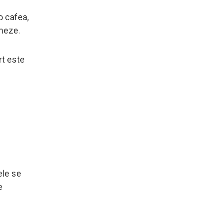
o cafea,
rmeze.
rt este
ele se
e