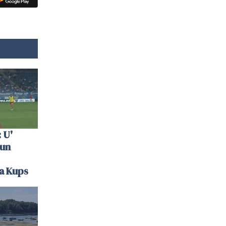
 U'
 un
la Kups