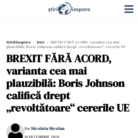
StiriDiaspora
›
Știri
›
BREXIT FĂRĂ ACORD, varianta cea mai
plauzibilă: Boris Johnson califică drept „revoltătoare“ cererile UE
BREXIT FĂRĂ ACORD,
varianta cea mai
plauzibilă: Boris Johnson
califică drept
„revoltătoare“ cererile UE
De
Nicoleta Nicolau
10 DECEMBRIE 2020