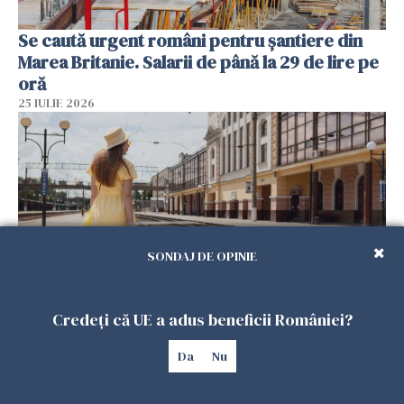
Se caută urgent români pentru șantiere din
Marea Britanie. Salarii de până la 29 de lire pe
oră
25 IULIE 2026
SONDAJ DE OPINIE
Credeți că UE a adus beneficii României?
Haos pe calea ferată în Italia! Timp de
aproape patru zile, trenurile spre Roma și
Da
Nu
Milano pot întârzia până la 3 ore
25 IULIE 2026