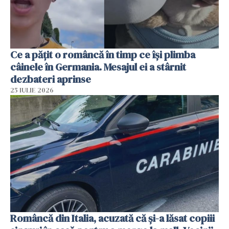
Ce a pățit o româncă în timp ce își plimba
câinele în Germania. Mesajul ei a stârnit
dezbateri aprinse
25 IULIE 2026
Româncă din Italia, acuzată că și-a lăsat copiii