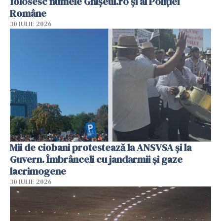
folosesc numele Ghișeul.ro și al Poliției
Române
30 IULIE 2026
Mii de ciobani protestează la ANSVSA și la
Guvern. Îmbrânceli cu jandarmii și gaze
lacrimogene
30 IULIE 2026