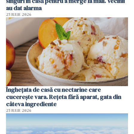
singuri în casă pentru a merge la mall. Vecinii
au dat alarma
25 IULIE 2026
Înghețata de casă cu nectarine care
cucerește vara. Rețeta fără aparat, gata din
câteva ingrediente
25 IULIE 2026