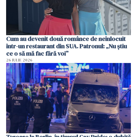
Cum au devenit două românce de neînlocuit
într-un restaurant din SUA. Patronul: „Nu știu
ce o să mă fac fără voi”
26 IULIE 2026
Teroare la Berlin, în timpul Gay Pride: o dubiță