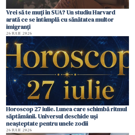
Vrei să te muți în SUA? Un studiu Harvard
arată ce se întâmplă cu sănătatea multor
imigranți
26 IULIE 2026
Horoscop 27 iulie. Lunea care schimbă ritmul
săptămânii. Universul deschide uși
neașteptate pentru unele zodii
26 IULIE 2026