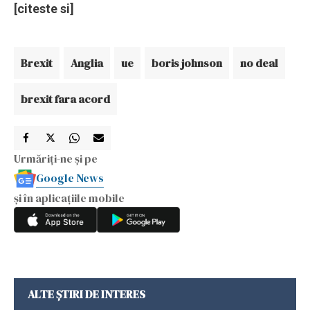
[citeste si]
Brexit
Anglia
ue
boris johnson
no deal
brexit fara acord
Urmăriți-ne și pe
Google News
și în aplicațiile mobile
ALTE ȘTIRI DE INTERES