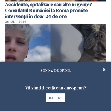
Accidente, spitalizare sau alte urgențe?
Consulatul României la Roma promite
intervenții în doar 24 de ore
26 IULIE 2026
SONDAJ DE OPINIE
Ce a pățit o româncă în timp ce își plimba
Vă simțiți cetățean european?
câinele în Germania. Mesajul ei a stârnit
dezbateri aprinse
Da
Nu
25 IULIE 2026