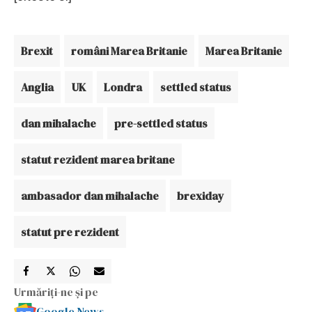
Brexit
români Marea Britanie
Marea Britanie
Anglia
UK
Londra
settled status
dan mihalache
pre-settled status
statut rezident marea britane
ambasador dan mihalache
brexiday
statut pre rezident
Urmăriți-ne și pe
Google News