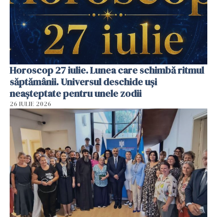
Horoscop 27 iulie. Lunea care schimbă ritmul
săptămânii. Universul deschide uși
neașteptate pentru unele zodii
26 IULIE 2026