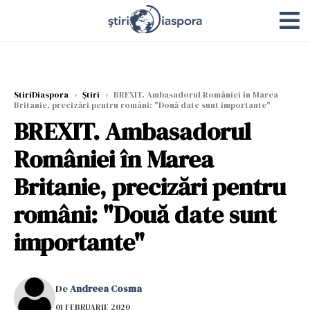
StiriDiaspora
›
Știri
›
BREXIT. Ambasadorul României în Marea
Britanie, precizări pentru români: "Două date sunt importante"
BREXIT. Ambasadorul
României în Marea
Britanie, precizări pentru
români: "Două date sunt
importante"
De
Andreea Cosma
01 FEBRUARIE 2020