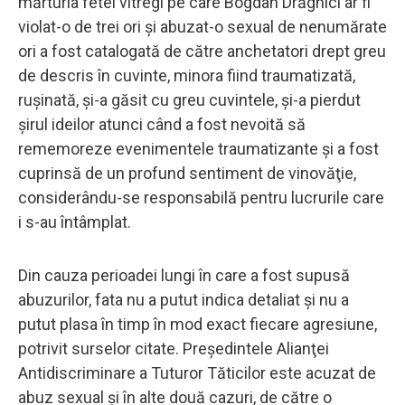
mărturia fetei vitregi pe care Bogdan Drăghici ar fi
violat-o de trei ori şi abuzat-o sexual de nenumărate
ori a fost catalogată de către anchetatori drept greu
de descris în cuvinte, minora fiind traumatizată,
ruşinată, şi-a găsit cu greu cuvintele, şi-a pierdut
şirul ideilor atunci când a fost nevoită să
rememoreze evenimentele traumatizante şi a fost
cuprinsă de un profund sentiment de vinovăţie,
considerându-se responsabilă pentru lucrurile care
i s-au întâmplat.
Din cauza perioadei lungi în care a fost supusă
abuzurilor, fata nu a putut indica detaliat şi nu a
putut plasa în timp în mod exact fiecare agresiune,
potrivit surselor citate. Preşedintele Alianţei
Antidiscriminare a Tuturor Tăticilor este acuzat de
abuz sexual şi în alte două cazuri, de către o