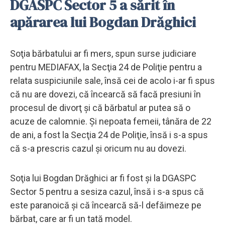
DGASPC Sector 5 a sărit în
apărarea lui Bogdan Drăghici
Soţia bărbatului ar fi mers, spun surse judiciare
pentru MEDIAFAX, la Secţia 24 de Poliţie pentru a
relata suspiciunile sale, însă cei de acolo i-ar fi spus
că nu are dovezi, că încearcă să facă presiuni în
procesul de divorţ şi că bărbatul ar putea să o
acuze de calomnie. Şi nepoata femeii, tânăra de 22
de ani, a fost la Secţia 24 de Poliţie, însă i s-a spus
că s-a prescris cazul şi oricum nu au dovezi.
Soţia lui Bogdan Drăghici ar fi fost şi la DGASPC
Sector 5 pentru a sesiza cazul, însă i s-a spus că
este paranoică şi că încearcă să-l defăimeze pe
bărbat, care ar fi un tată model.