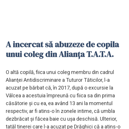
A incercat să abuzeze de copila
unui coleg din Alianța T.A.T.A.
O altă copilă, fiica unui coleg membru din cadrul
Alianţei Antidiscriminare a Tuturor Tăticilor, l-a
acuzat pe bărbat că, în 2017, după o excursie la
Vâlcea a acestuia împreună cu fiica sa din prima
căsătorie şi cu ea, ea având 13 ani la momentul
respectiv, ar fi atins-o în zonele intime, că umbla
dezbrăcat şi făcea baie cu uşa deschisă. Ulterior,
tatăl tinerei care l-a acuzat pe Drăghici că a atins-o