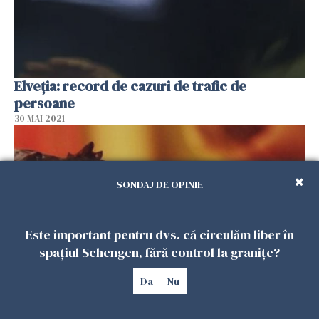
Elveția: record de cazuri de trafic de
persoane
30 MAI 2021
SONDAJ DE OPINIE
Este important pentru dvs. că circulăm liber în
spațiul Schengen, fără control la granițe?
Da
Nu
Percheziţii de amploare în trei judeţe pentru
destructurarea unei reţele de trafic de