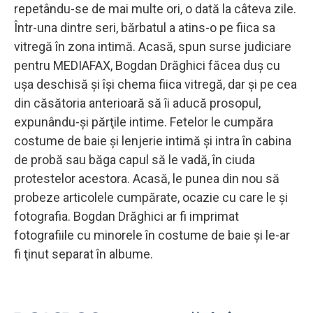
repetându-se de mai multe ori, o dată la câteva zile.
Într-una dintre seri, bărbatul a atins-o pe fiica sa
vitregă în zona intimă. Acasă, spun surse judiciare
pentru MEDIAFAX, Bogdan Drăghici făcea duş cu
uşa deschisă şi îşi chema fiica vitregă, dar şi pe cea
din căsătoria anterioară să îi aducă prosopul,
expunându-şi părţile intime. Fetelor le cumpăra
costume de baie şi lenjerie intimă şi intra în cabina
de probă sau băga capul să le vadă, în ciuda
protestelor acestora. Acasă, le punea din nou să
probeze articolele cumpărate, ocazie cu care le şi
fotografia. Bogdan Drăghici ar fi imprimat
fotografiile cu minorele în costume de baie şi le-ar
fi ţinut separat în albume.