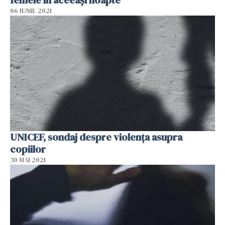
femeie în aceeaşi noapte
06 IUNIE 2021
UNICEF, sondaj despre violența asupra
copiilor
30 MAI 2021