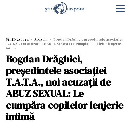
StiriDiaspora
›
Abuzuri
›
Bogdan Drăghici, președintele asociației
T.A.T.A., noi acuzații de ABUZ SEXUAL: Le cumpăra copilelor lenjerie
intimă
Bogdan Drăghici,
președintele asociației
T.A.T.A., noi acuzații de
ABUZ SEXUAL: Le
cumpăra copilelor lenjerie
intimă