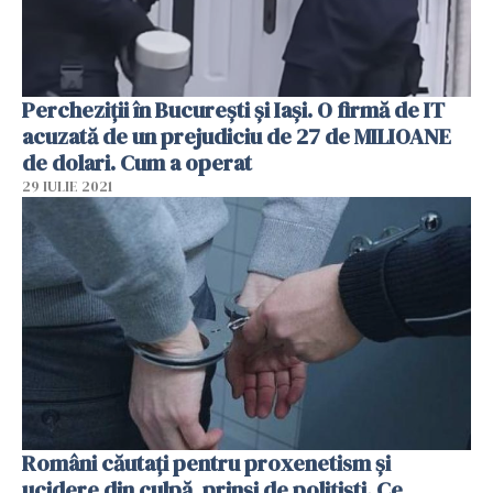
Percheziţii în Bucureşti şi Iaşi. O firmă de IT
acuzată de un prejudiciu de 27 de MILIOANE
de dolari. Cum a operat
29 IULIE 2021
Români căutaţi pentru proxenetism şi
ucidere din culpă, prinşi de poliţişti. Ce