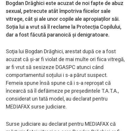
Bogdan Drăghici este acuzat de noi fapte de abuz
sexual, petrecute atât împotriva fiicelor sale
vitrege, cât și ale unor copile ale apropiaților săi.
Soția lui a vrut să îl reclame la Protecția Copilului,
dar a fost făcută paranoică și denigratoare.
Soţia lui Bogdan Drăghici, arestat după ce a fost
acuzat că şi-ar fi violat de mai multe ori fiica vitregă,
ar fi vrut să sesizeze DGASPC atunci când
comportamentul soțului i s-a părut suspect.
Femeia spune însă spune că i s-a reproşat că
încearcă să îl defăimeze pe preşedintele T.A.T.A.,
considerat un tată model, au declarat pentru
MEDIAFAX surse judiciare.
Surse judiciare au declarat pentru MEDIAFAX că