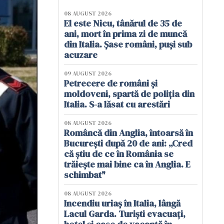
08 AUGUST 2026
El este Nicu, tânărul de 35 de
ani, mort în prima zi de muncă
din Italia. Șase români, puși sub
acuzare
09 AUGUST 2026
Petrecere de români și
moldoveni, spartă de poliția din
Italia. S-a lăsat cu arestări
08 AUGUST 2026
Româncă din Anglia, întoarsă în
București după 20 de ani: „Cred
că știu de ce în România se
trăiește mai bine ca în Anglia. E
schimbat"
08 AUGUST 2026
Incendiu uriaș în Italia, lângă
Lacul Garda. Turiști evacuați,