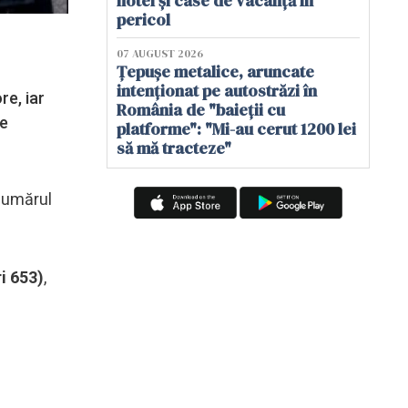
hotel și case de vacanță în
pericol
07 AUGUST 2026
Țepușe metalice, aruncate
intenționat pe autostrăzi în
re, iar
România de "baieții cu
de
platforme": "Mi-au cerut 1200 lei
să mă tracteze"
 numărul
ri 653)
,