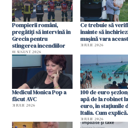
Pompierii români,
Ce trebuie să verif
pregătiţi să intervină în
înainte să închiriez
Grecia pentru
mașină vara aceas
stingerea incendiilor
31 IULIE 2026
01 AUGUST 2026
Medicul Monica Pop a
100 de euro șezlong
făcut AVC
apă de la robinet l
euro, în stațiunile 
31 IULIE 2026
Italia. Cum explică
autoritățile
31 IULIE 2026