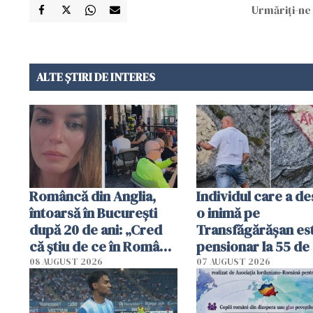
Urmăriți-ne 
ALTE ȘTIRI DE INTERES
Româncă din Anglia,
Individul care a d
întoarsă în București
o inimă pe
după 20 de ani: „Cred
Transfăgărășan es
că știu de ce în România
pensionar la 55 de 
se trăiește mai bine ca
Poliția l-a identific
08 AUGUST 2026
07 AUGUST 2026
în Anglia. E schimbat"