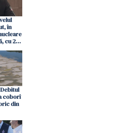
velul
t, în
nucleare
, cu 2
 trecută
Debitul
a coborî
oric din