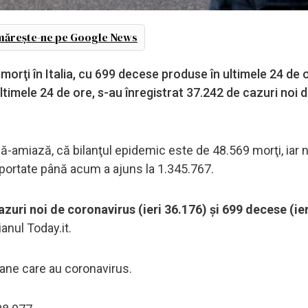
ărește-ne pe Google News
morţi în Italia, cu 699 decese produse în ultimele 24 de o
 ultimele 24 de ore, s-au înregistrat 37.242 de cazuri noi 
upă-amiază, că bilanţul epidemic este de 48.569 morţi, iar
raportate până acum a ajuns la 1.345.767.
azuri noi de coronavirus (ieri 36.176) şi 699 decese (ie
ianul Today.it.
oane care au coronavirus.