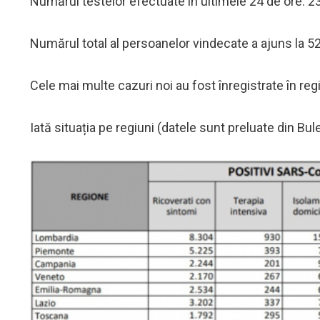
Numărul testelor efectuate în ultimele 24 de ore: 2
Numărul total al persoanelor vindecate a ajuns la 5
Cele mai multe cazuri noi au fost înregistrate în r
Iată situația pe regiuni (datele sunt preluate din Bulet