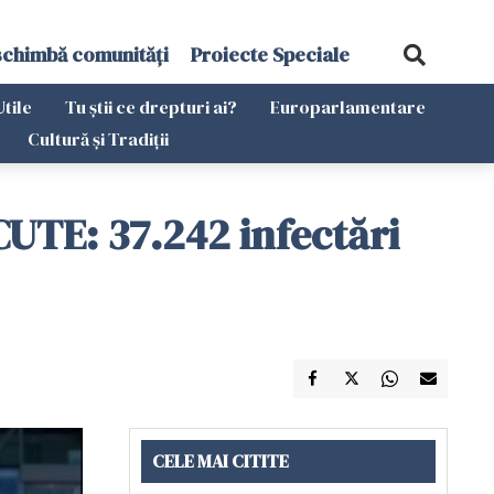
schimbă comunități
Proiecte Speciale
Utile
Tu știi ce drepturi ai?
Europarlamentare
Cultură și Tradiții
SCUTE: 37.242 infectări
CELE MAI CITITE