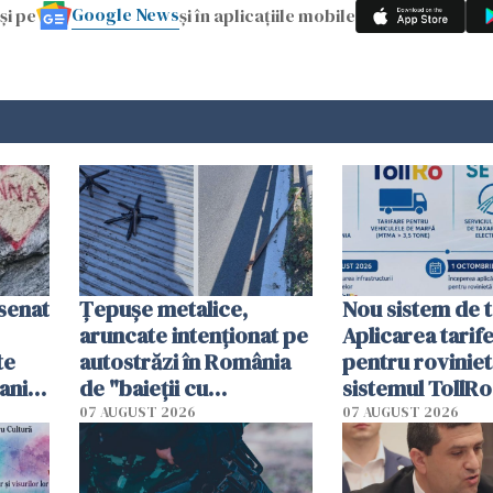
Google News
și pe
și în aplicațiile mobile
esenat
Țepușe metalice,
Nou sistem de t
aruncate intenționat pe
Aplicarea tarif
te
autostrăzi în România
pentru roviniet
ani.
de "baieții cu
sistemul TollRo
at
platforme": "Mi-au
începe la 1 oct
07 AUGUST 2026
07 AUGUST 2026
cerut 1200 lei să mă
tracteze"