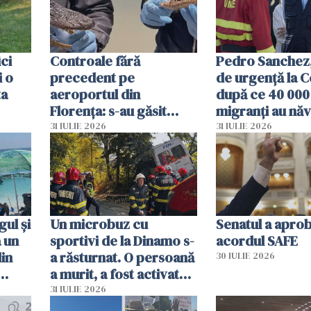
ici
Controale fără
Pedro Sanchez, 
i o
precedent pe
de urgență la C
ta
aeroportul din
după ce 40 000
Florența: s-au găsit
migranți au năv
capete de aligator și o
teritoriul spani
31 IULIE 2026
31 IULIE 2026
sumă imensă de bani
mobiliza toate
resursele"
ul și
Un microbuz cu
Senatul a apro
a un
sportivi de la Dinamo s-
acordul SAFE
din
a răsturnat. O persoană
30 IULIE 2026
a murit, a fost activat
planul roșu de
31 IULIE 2026
intervenție