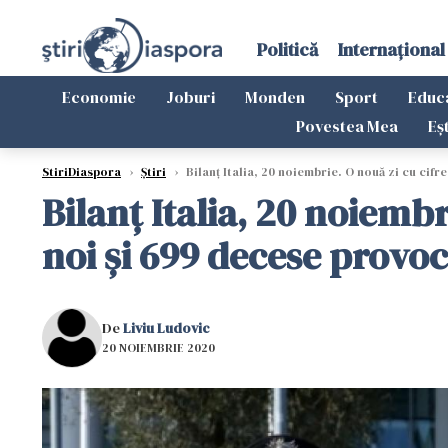
Politică
Internațional
Economie
Joburi
Monden
Sport
Educ
Povestea Mea
Eș
StiriDiaspora
›
Știri
›
Bilanț Italia, 20 noiembrie. O nouă zi cu cif
Bilanț Italia, 20 noiemb
noi și 699 decese provo
De
Liviu Ludovic
20 NOIEMBRIE 2020