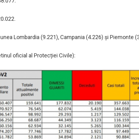
38.077.
20.022.
egiunea Lombardia (9.221), Campania (4.226) și Piemonte (
inul oficial al Protecției Civile):