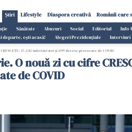
Știri
Lifestyle
Diaspora creativă
Românii care 
ație
Sănătate
Abuzuri
Social
Editorial
Info-
ti departe, ești acasă!
Alegeri Prezidențiale
Interviuri
re CRESCUTE: 37.242 infectări noi și 699 decese provocate de COVID
rie. O nouă zi cu cifre CRE
cate de COVID