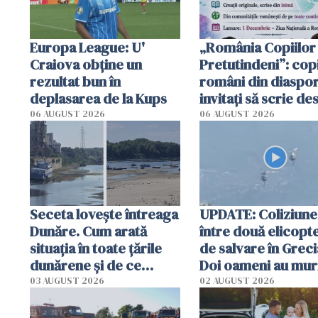
Europa League: U'
„România Copiilor
Craiova obține un
Pretutindeni”: copi
rezultat bun în
români din diaspor
deplasarea de la Kups
invitați să scrie de
România într-un v
06 AUGUST 2026
06 AUGUST 2026
special
Seceta lovește întreaga
UPDATE: Coliziune
Dunăre. Cum arată
între două elicopt
situația în toate țările
de salvare în Greci
dunărene și de ce
Doi oameni au mur
România resimte
03 AUGUST 2026
02 AUGUST 2026
efectele, deși a plouat
în iulie