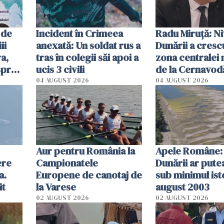
 de
Incident în Crimeea
Radu Miruţă: Ni
ii
anexată: Un soldat rus a
Dunării a crescu
a,
tras în colegii săi apoi a
zona centralei 
spre
ucis 3 civili
de la Cernavodă
olum
cm faţă de ziua
04 AUGUST 2026
04 AUGUST 2026
Aur pentru România la
Apele Române: 
ere
Campionatele
Dunării ar pute
a.
Europene de canotaj de
sub minimul ist
it
la Varese
august 2003
02 AUGUST 2026
02 AUGUST 2026