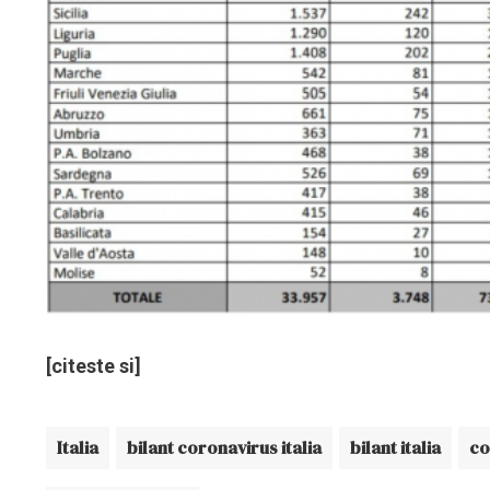
[citeste si]
Italia
bilant coronavirus italia
bilant italia
co