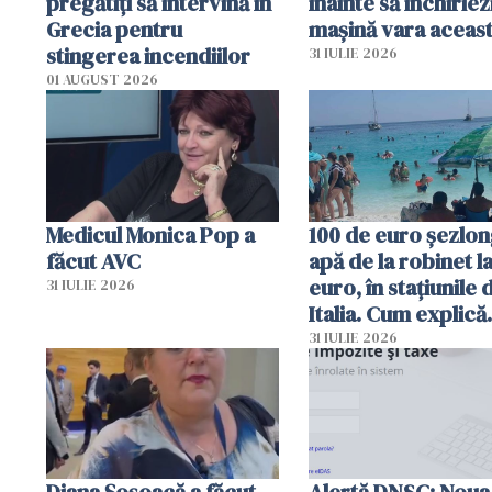
pregătiţi să intervină în
înainte să închiriez
Grecia pentru
mașină vara aceas
stingerea incendiilor
31 IULIE 2026
01 AUGUST 2026
Medicul Monica Pop a
100 de euro șezlong
făcut AVC
apă de la robinet l
euro, în stațiunile 
31 IULIE 2026
Italia. Cum explică
autoritățile
31 IULIE 2026
Diana Șoșoacă a făcut
Alertă DNSC: Noua