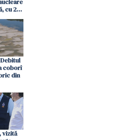
nucleare
, cu 2
 trecută
Debitul
a coborî
oric din
vizită