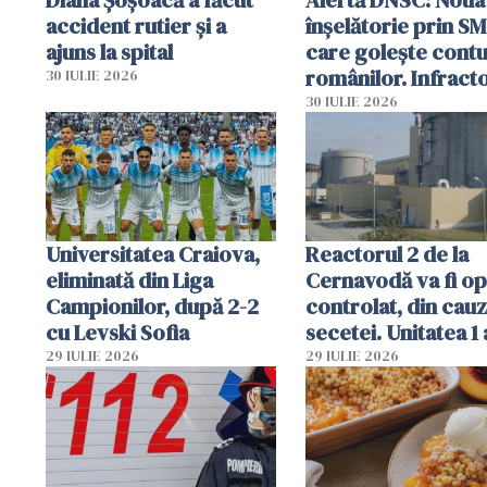
accident rutier și a
înșelătorie prin S
ajuns la spital
care golește contu
românilor. Infracto
30 IULIE 2026
folosesc numele
30 IULIE 2026
Ghișeul.ro și al Poli
Române
Universitatea Craiova,
Reactorul 2 de la
eliminată din Liga
Cernavodă va fi op
Campionilor, după 2-2
controlat, din cau
cu Levski Sofia
secetei. Unitatea 1 
deja oprită
29 IULIE 2026
29 IULIE 2026