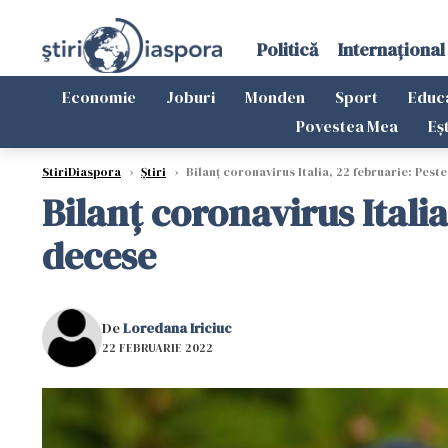
Politică
Internațional
Economie
Joburi
Monden
Sport
Educ
Povestea Mea
Eș
StiriDiaspora
›
Știri
›
Bilanț coronavirus Italia, 22 februarie: Pest
Bilanț coronavirus Italia
decese
De
Loredana Iriciuc
22 FEBRUARIE 2022