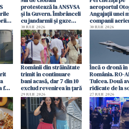
MS
protestează la ANSVSA
aeroportul Oto
rile
și la Guvern. Îmbrânceli
Angajații unei 
rii
cu jandarmii și gaze
companii aerie
lacrimogene
parfumuri, ceas
30 IULIE 2026
30 IULIE 2026
ției
mâncarea desti
vânzării
Românii din străinătate
Încă o dronă în
rit
trimit în continuare
România. RO-A
za
bani acasă, dar 7 din 10
Tulcea. Două a
a fost
exclud revenirea în țară
ridicate de la s
29 IULIE 2026
27 IULIE 2026