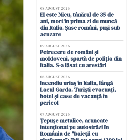
08 AUGUST 2026
El este Nicu, tânărul de 35 de
ani, mort în prima zi de muncă
din Italia. Șase români, puși sub
acuzare
09 AUGUST 2026
Petrecere de români și
moldoveni, spartă de poliția din
Italia. S-a lăsat cu arestări
08 AUGUST 2026
Incendiu uriaș în Italia, lângă
Lacul Garda. Turiști evacuați,
hotel și case de vacanță în
pericol
07 AUGUST 2026
Țepușe metalice, aruncate
intenționat pe autostrăzi în
România de "baieții cu