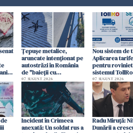
esenat
Țepușe metalice,
Nou sistem de t
aruncate intenționat pe
Aplicarea tarif
te
autostrăzi în România
pentru roviniet
ani.
de "baieții cu
sistemul TollRo
at
platforme": "Mi-au
începe la 1 oct
07 AUGUST 2026
07 AUGUST 2026
cerut 1200 lei să mă
tracteze"
 de
Incident în Crimeea
Radu Miruţă: Ni
ii
anexată: Un soldat rus a
Dunării a crescu