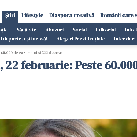
Știri
Lifestyle
Diaspora creativă
Românii care 
ație
Sănătate
Abuzuri
Social
Editorial
Info-
ti departe, ești acasă!
Alegeri Prezidențiale
Interviuri
e 60.000 de cazuri noi și 322 decese
, 22 februarie: Peste 60.000