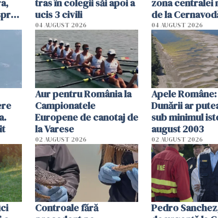
a,
tras în colegii săi apoi a
zona centralei 
spre
ucis 3 civili
de la Cernavodă
olum
cm faţă de ziua
04 AUGUST 2026
04 AUGUST 2026
Aur pentru România la
Apele Române: 
ere
Campionatele
Dunării ar pute
a.
Europene de canotaj de
sub minimul ist
it
la Varese
august 2003
02 AUGUST 2026
02 AUGUST 2026
ici
Controale fără
Pedro Sanchez, 