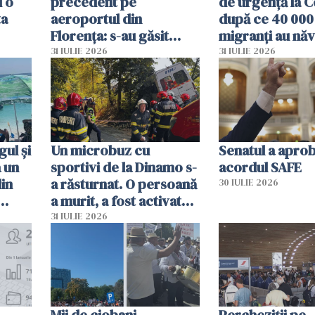
i o
precedent pe
de urgență la C
ta
aeroportul din
după ce 40 000
Florența: s-au găsit
migranți au năv
capete de aligator și o
teritoriul spani
31 IULIE 2026
31 IULIE 2026
sumă imensă de bani
mobiliza toate
resursele"
ul și
Un microbuz cu
Senatul a apro
a un
sportivi de la Dinamo s-
acordul SAFE
din
a răsturnat. O persoană
30 IULIE 2026
a murit, a fost activat
planul roșu de
31 IULIE 2026
intervenție
Mii de ciobani
Percheziții pe