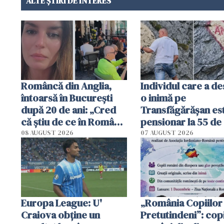
ALTE ȘTIRI DE INTERES
Româncă din Anglia,
Individul care a d
întoarsă în București
o inimă pe
după 20 de ani: „Cred
Transfăgărășan es
că știu de ce în România
pensionar la 55 de 
se trăiește mai bine ca
Poliția l-a identific
08 AUGUST 2026
07 AUGUST 2026
în Anglia. E schimbat"
Europa League: U'
„România Copiilor
Craiova obține un
Pretutindeni”: copi