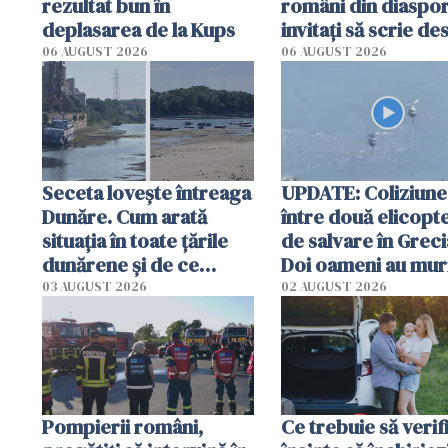
rezultat bun în
români din diaspor
deplasarea de la Kups
invitați să scrie de
România într-un v
06 AUGUST 2026
06 AUGUST 2026
special
Seceta lovește întreaga
UPDATE: Coliziune
Dunăre. Cum arată
între două elicopt
situația în toate țările
de salvare în Greci
dunărene și de ce
Doi oameni au mur
România resimte
03 AUGUST 2026
02 AUGUST 2026
efectele, deși a plouat
în iulie
Pompierii români,
Ce trebuie să verif