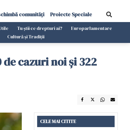
schimbă comunități
Proiecte Speciale
Utile
Tu știi ce drepturi ai?
Europarlamentare
Cultură și Tradiții
 de cazuri noi și 322
CELE MAI CITITE