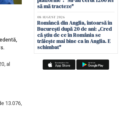
platforme": "Mi-au cerut 1200 lei
să mă tracteze"
08 AUGUST 2026
Româncă din Anglia, întoarsă în
București după 20 de ani: „Cred
că știu de ce în România se
cedentă,
trăiește mai bine ca în Anglia. E
schimbat"
s.
0, al
 de 13.076,