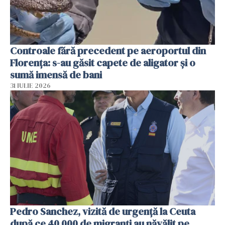
Controale fără precedent pe aeroportul din
Florența: s-au găsit capete de aligator și o
sumă imensă de bani
31 IULIE 2026
Pedro Sanchez, vizită de urgență la Ceuta
după ce 40 000 de migranți au năvălit pe