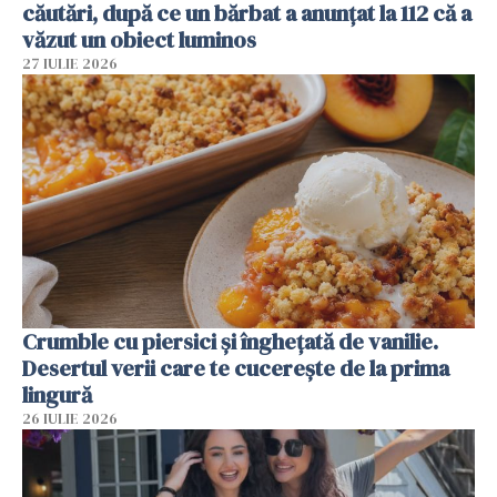
căutări, după ce un bărbat a anunțat la 112 că a
văzut un obiect luminos
27 IULIE 2026
Crumble cu piersici și înghețată de vanilie.
Desertul verii care te cucerește de la prima
lingură
26 IULIE 2026