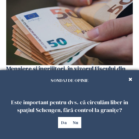
Menajere și îngrijitori, în vizorul Fiscului din
Italia. Aproape 500.000 de euro din venituri,
SONDAJ DE OPINIE
ascunși de autorități
26 IULIE 2026
Este important pentru dvs. că circulăm liber în
spațiul Schengen, fără control la granițe?
Da
Nu