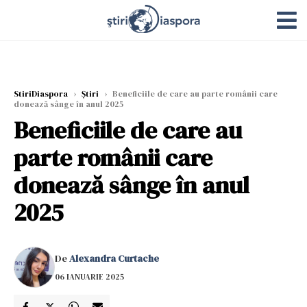
StiriDiaspora
›
Știri
›
Beneficiile de care au parte românii care
donează sânge în anul 2025
Beneficiile de care au
parte românii care
donează sânge în anul
2025
De
Alexandra Curtache
06 IANUARIE 2025