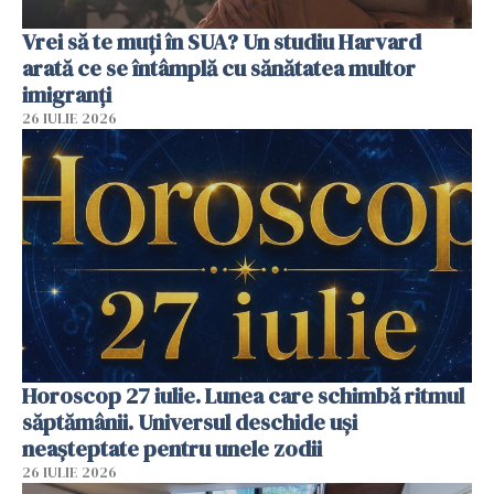
Vrei să te muți în SUA? Un studiu Harvard
arată ce se întâmplă cu sănătatea multor
imigranți
26 IULIE 2026
Horoscop 27 iulie. Lunea care schimbă ritmul
săptămânii. Universul deschide uși
neașteptate pentru unele zodii
26 IULIE 2026