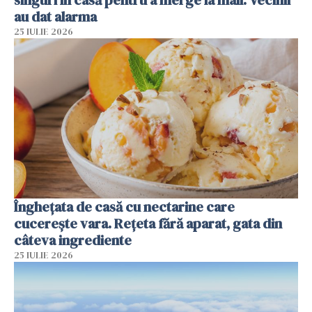
singuri în casă pentru a merge la mall. Vecinii
au dat alarma
25 IULIE 2026
Înghețata de casă cu nectarine care
cucerește vara. Rețeta fără aparat, gata din
câteva ingrediente
25 IULIE 2026