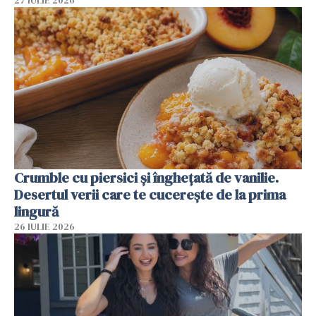
27 IULIE 2026
Crumble cu piersici și înghețată de vanilie.
Desertul verii care te cucerește de la prima
lingură
26 IULIE 2026