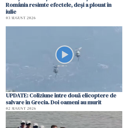
România resimte efectele, deși a plouat în
iulie
03 AUGUST 2026
UPDATE: Coliziune între două elicoptere de
salvare în Grecia. Doi oameni au murit
02 AUGUST 2026