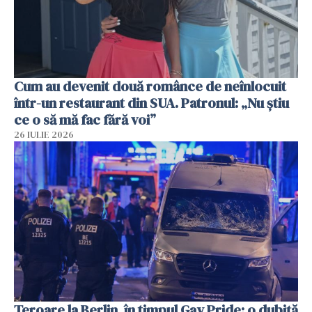
Cum au devenit două românce de neînlocuit
într-un restaurant din SUA. Patronul: „Nu știu
ce o să mă fac fără voi”
26 IULIE 2026
Teroare la Berlin, în timpul Gay Pride: o dubiță