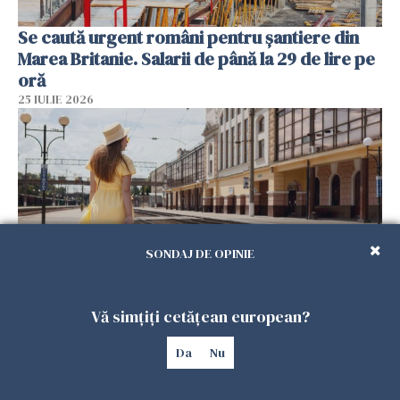
Se caută urgent români pentru șantiere din
Marea Britanie. Salarii de până la 29 de lire pe
oră
25 IULIE 2026
SONDAJ DE OPINIE
Vă simțiți cetățean european?
Haos pe calea ferată în Italia! Timp de
aproape patru zile, trenurile spre Roma și
Da
Nu
Milano pot întârzia până la 3 ore
25 IULIE 2026