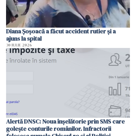
Diana Șoșoacă a făcut accident rutier și a
ajuns la spital
30 IULIE 2026
Alertă DNSC: Noua înșelătorie prin SMS care
golește conturile românilor. Infractorii
folosesc numele Ghișeul.ro și al Poliției