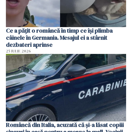
Ce a pățit o româncă în timp ce își plimba
câinele în Germania. Mesajul ei a stârnit
dezbateri aprinse
25 IULIE 2026
Româncă din Italia, acuzată că și-a lăsat copiii