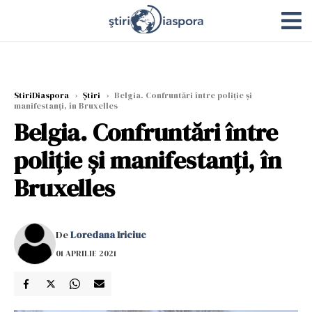
StiriDiaspora
›
Știri
›
Belgia. Confruntări între poliţie şi
manifestanţi, în Bruxelles
Belgia. Confruntări între
poliţie şi manifestanţi, în
Bruxelles
De
Loredana Iriciuc
01 APRILIE 2021