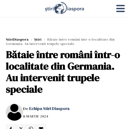
StiriDiaspora
›
Știri
›
Bătaie între români într-o localitate din
Germania. Au intervenit trupele speciale
Bătaie între români într-o
localitate din Germania.
Au intervenit trupele
speciale
De
Echipa Stiri Diaspora
11 MARTIE 2024