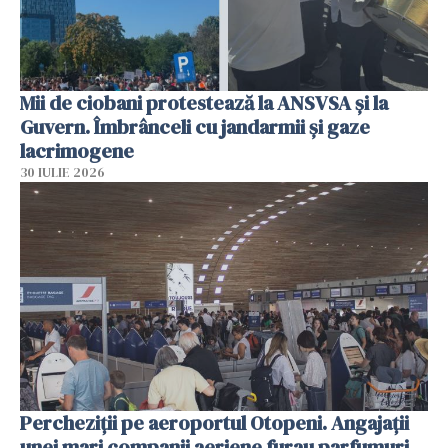
Mii de ciobani protestează la ANSVSA și la
Guvern. Îmbrânceli cu jandarmii și gaze
lacrimogene
30 IULIE 2026
Percheziții pe aeroportul Otopeni. Angajații
unei mari companii aeriene furau parfumuri,