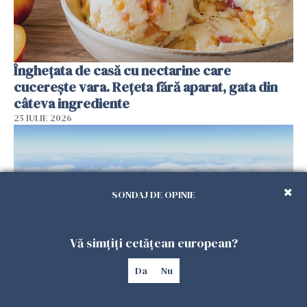
Înghețata de casă cu nectarine care
cucerește vara. Rețeta fără aparat, gata din
câteva ingrediente
25 IULIE 2026
SONDAJ DE OPINIE
Vă simțiți cetățean european?
Da
Nu
Încă o dronă a fost doborâtă de un F-16
românesc după ce a intrat ilegal în spațiul