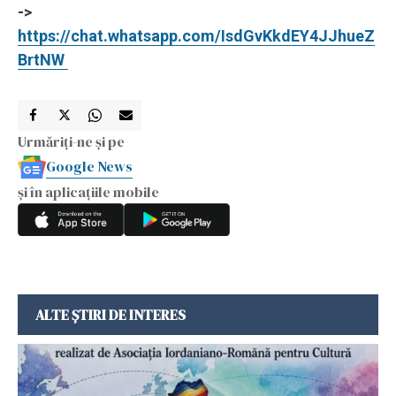
->
https://chat.whatsapp.com/IsdGvKkdEY4JJhueZ
BrtNW
Urmăriți-ne și pe
Google News
și în aplicațiile mobile
ALTE ȘTIRI DE INTERES