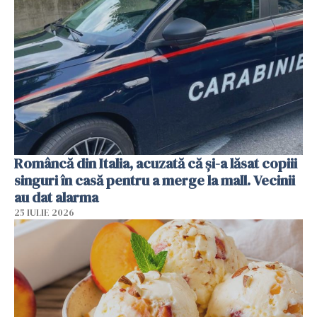
Româncă din Italia, acuzată că și-a lăsat copiii
singuri în casă pentru a merge la mall. Vecinii
au dat alarma
25 IULIE 2026