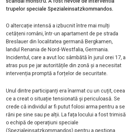
scandal monstru. A fost nevoie de interventia
trupelor speciale Spezialeinsatzkommandos.
O altercație intensă a izbucnit între mai mulți
cetățeni români, într-un apartament de pe strada
Breslauer din localitatea germană Bergkamen,
landul Renania de Nord-Westfalia, Germania.
Incidentul, care a avut loc sâmbătă în jurul orei 17, a
atras pus pe jar autoritățile din zonă și a necesitat
intervenția promptă a forțelor de securitate.
Unul dintre participanți era înarmat cu un cuțit, ceea
ce a creat o situație tensionată și periculoasă. Se
crede că individul ar fi putut folosi arma pentru a se
răni pe sine sau pe alții. La fața locului a fost trimisă
o echipă de operațiuni speciale
(Spezialeinsatzkommandos) pentru a gestiona