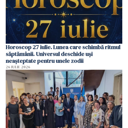
Horoscop 27 iulie. Lunea care schimbă ritmul
săptămânii. Universul deschide uși
neașteptate pentru unele zodii
26 IULIE 2026