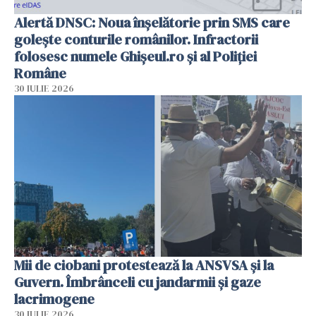
Alertă DNSC: Noua înșelătorie prin SMS care
golește conturile românilor. Infractorii
folosesc numele Ghișeul.ro și al Poliției
Române
30 IULIE 2026
Mii de ciobani protestează la ANSVSA și la
Guvern. Îmbrânceli cu jandarmii și gaze
lacrimogene
30 IULIE 2026