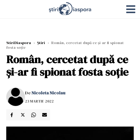
StiriDiaspora
›
Știri
›
Român, cercetat după ce și-ar fi spionat
fosta soție
Român, cercetat după ce
și-ar fi spionat fosta soție
De
Nicoleta Nicolau
23 MARTIE 2022