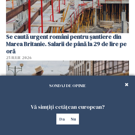
Se caută urgent români pentru șantiere din
Marea Britanie. Salarii de până la 29 de lire pe
oră
25 IULIE 2026
SONDAJ DE OPINIE
Vă simțiți cetățean european?
Da
Nu
Haos pe calea ferată în Italia! Timp de