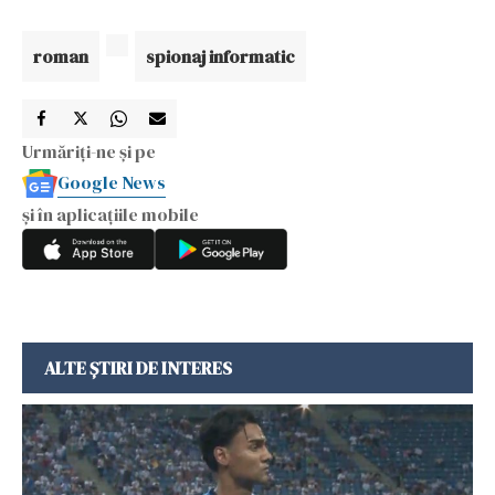
roman
spionaj informatic
Urmăriți-ne și pe
Google News
și în aplicațiile mobile
ALTE ȘTIRI DE INTERES