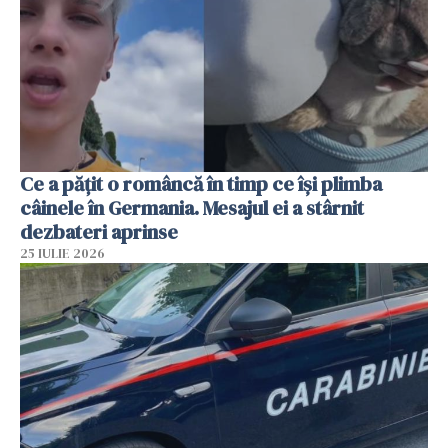
Ce a pățit o româncă în timp ce își plimba
câinele în Germania. Mesajul ei a stârnit
dezbateri aprinse
25 IULIE 2026