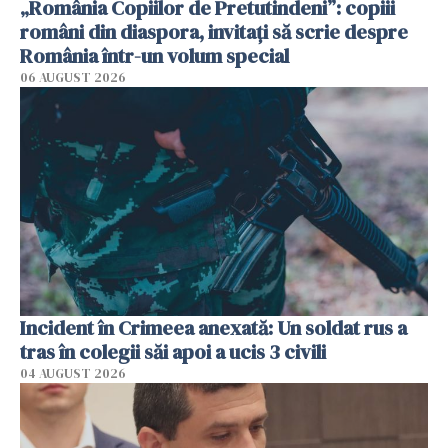
„România Copiilor de Pretutindeni”: copiii
români din diaspora, invitați să scrie despre
România într-un volum special
06 AUGUST 2026
Incident în Crimeea anexată: Un soldat rus a
tras în colegii săi apoi a ucis 3 civili
04 AUGUST 2026