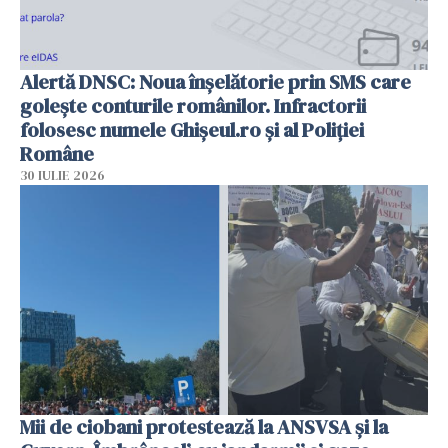
Alertă DNSC: Noua înșelătorie prin SMS care
golește conturile românilor. Infractorii
folosesc numele Ghișeul.ro și al Poliției
Române
30 IULIE 2026
Mii de ciobani protestează la ANSVSA și la