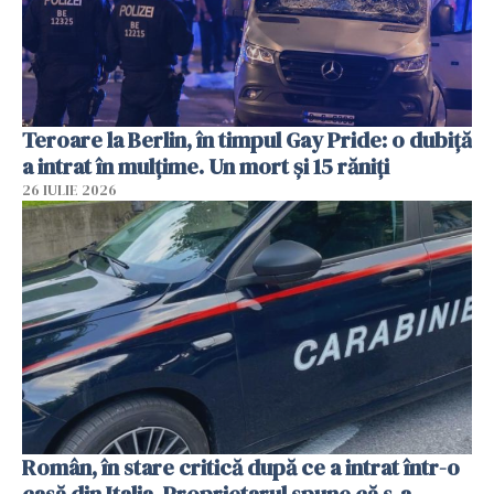
Teroare la Berlin, în timpul Gay Pride: o dubiță
a intrat în mulțime. Un mort și 15 răniți
26 IULIE 2026
Român, în stare critică după ce a intrat într-o
casă din Italia. Proprietarul spune că s-a