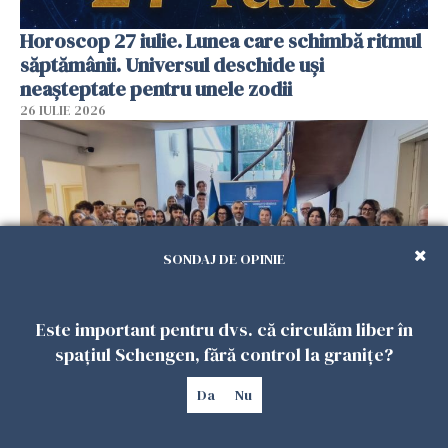
Horoscop 27 iulie. Lunea care schimbă ritmul
săptămânii. Universul deschide uși
neașteptate pentru unele zodii
26 IULIE 2026
SONDAJ DE OPINIE
Este important pentru dvs. că circulăm liber în
spațiul Schengen, fără control la granițe?
Accidente, spitalizare sau alte urgențe?
Consulatul României la Roma promite
Da
Nu
intervenții în doar 24 de ore
26 IULIE 2026