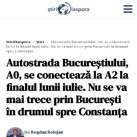
StiriDiaspora
›
Știri
›
Autostrada Bucureștiului, A0, se conectează
la A2 la finalul lunii iulie. Nu se va mai trece prin București în drumul
spre Constanța
Autostrada Bucureștiului,
A0, se conectează la A2 la
finalul lunii iulie. Nu se va
mai trece prin București
în drumul spre Constanța
De
Bogdan Bolojan