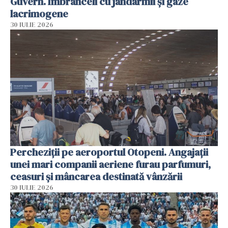
Guvern. Îmbrânceli cu jandarmii și gaze
lacrimogene
30 IULIE 2026
Percheziții pe aeroportul Otopeni. Angajații
unei mari companii aeriene furau parfumuri,
ceasuri și mâncarea destinată vânzării
30 IULIE 2026