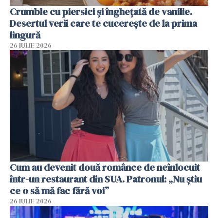
Crumble cu piersici și înghețată de vanilie.
Desertul verii care te cucerește de la prima
lingură
26 IULIE 2026
Cum au devenit două românce de neînlocuit
într-un restaurant din SUA. Patronul: „Nu știu
ce o să mă fac fără voi”
26 IULIE 2026