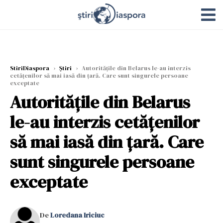
StiriDiaspora
›
Știri
›
Autoritățile din Belarus le-au interzis
cetățenilor să mai iasă din țară. Care sunt singurele persoane
exceptate
Autoritățile din Belarus
le-au interzis cetățenilor
să mai iasă din țară. Care
sunt singurele persoane
exceptate
De
Loredana Iriciuc