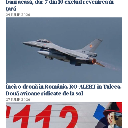
bani acasă, dar 7 din 10 exclud revenirea în
țară
29 IULIE 2026
Încă o dronă în România. RO-ALERT în Tulcea.
Două avioane ridicate de la sol
27 IULIE 2026