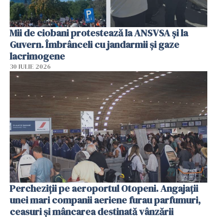
Mii de ciobani protestează la ANSVSA și la
Guvern. Îmbrânceli cu jandarmii și gaze
lacrimogene
30 IULIE 2026
Percheziții pe aeroportul Otopeni. Angajații
unei mari companii aeriene furau parfumuri,
ceasuri și mâncarea destinată vânzării