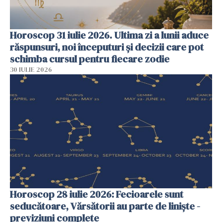
Horoscop 31 iulie 2026. Ultima zi a lunii aduce
răspunsuri, noi începuturi și decizii care pot
schimba cursul pentru fiecare zodie
30 IULIE 2026
Horoscop 28 iulie 2026: Fecioarele sunt
seducătoare, Vărsătorii au parte de liniște -
previziuni complete