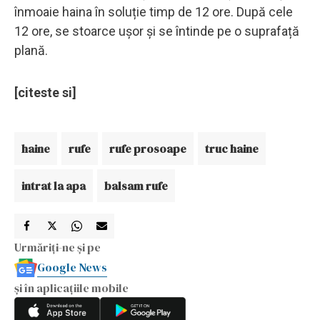
înmoaie haina în soluție timp de 12 ore. După cele
12 ore, se stoarce ușor și se întinde pe o suprafață
plană.
[citeste si]
haine
rufe
rufe prosoape
truc haine
intrat la apa
balsam rufe
Urmăriți-ne și pe
Google News
și în aplicațiile mobile