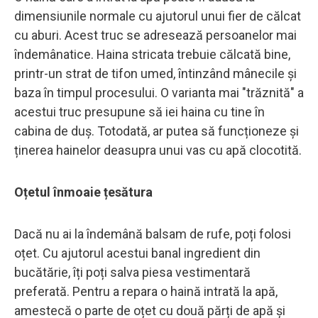
dimensiunile normale cu ajutorul unui fier de călcat
cu aburi. Acest truc se adresează persoanelor mai
îndemânatice. Haina stricata trebuie călcată bine,
printr-un strat de tifon umed, întinzând mânecile și
baza în timpul procesului. O varianta mai "trăznită" a
acestui truc presupune să iei haina cu tine în
cabina de duș. Totodată, ar putea să funcționeze și
ținerea hainelor deasupra unui vas cu apă clocotită.
Oțetul înmoaie țesătura
Dacă nu ai la îndemână balsam de rufe, poți folosi
oțet. Cu ajutorul acestui banal ingredient din
bucătărie, îți poți salva piesa vestimentară
preferată. Pentru a repara o haină intrată la apă,
amestecă o parte de oțet cu două părți de apă și