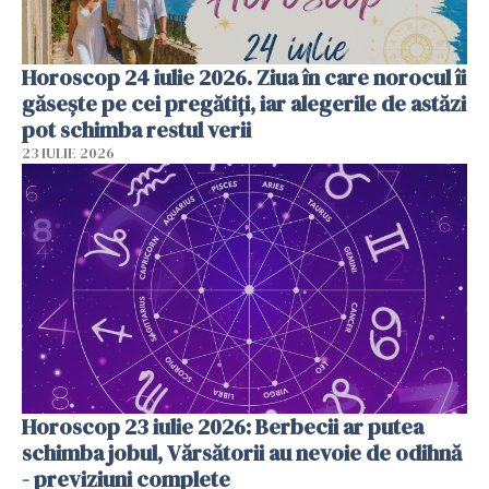
Horoscop 24 iulie 2026. Ziua în care norocul îi
găsește pe cei pregătiți, iar alegerile de astăzi
pot schimba restul verii
23 IULIE 2026
Horoscop 23 iulie 2026: Berbecii ar putea
schimba jobul, Vărsătorii au nevoie de odihnă
- previziuni complete