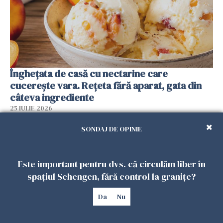
Înghețata de casă cu nectarine care
cucerește vara. Rețeta fără aparat, gata din
câteva ingrediente
25 IULIE 2026
SONDAJ DE OPINIE
Este important pentru dvs. că circulăm liber în
spațiul Schengen, fără control la granițe?
Da
Nu