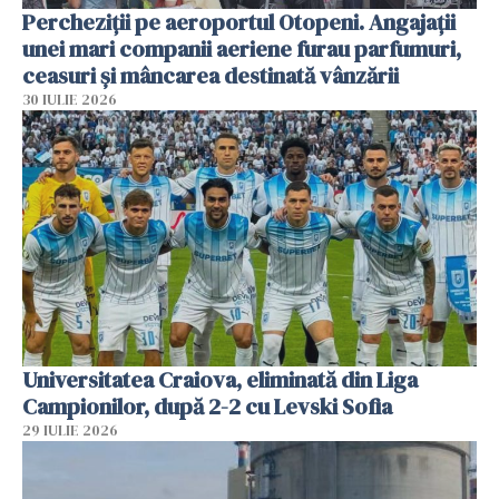
Percheziții pe aeroportul Otopeni. Angajații
unei mari companii aeriene furau parfumuri,
ceasuri și mâncarea destinată vânzării
30 IULIE 2026
Universitatea Craiova, eliminată din Liga
Campionilor, după 2-2 cu Levski Sofia
29 IULIE 2026