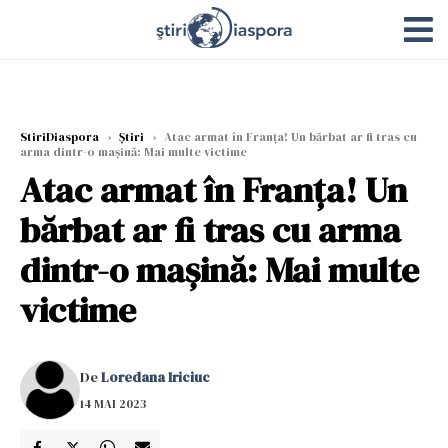
StiriDiaspora
›
Știri
›
Atac armat în Franța! Un bărbat ar fi tras cu
arma dintr-o mașină: Mai multe victime
Atac armat în Franța! Un
bărbat ar fi tras cu arma
dintr-o mașină: Mai multe
victime
De
Loredana Iriciuc
14 MAI 2023