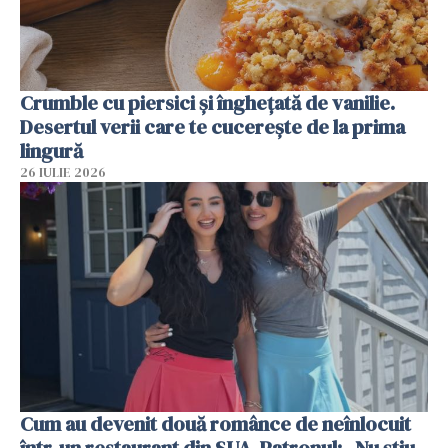
Crumble cu piersici și înghețată de vanilie.
Desertul verii care te cucerește de la prima
lingură
26 IULIE 2026
Cum au devenit două românce de neînlocuit
într-un restaurant din SUA. Patronul: „Nu știu