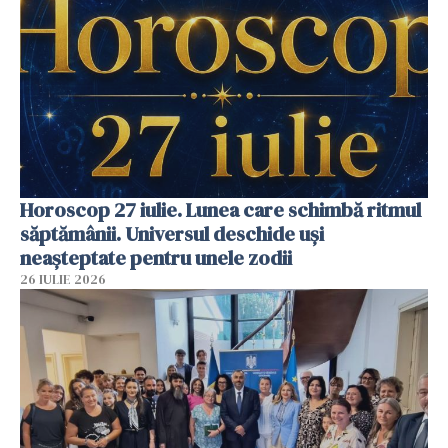
Horoscop 27 iulie. Lunea care schimbă ritmul
săptămânii. Universul deschide uși
neașteptate pentru unele zodii
26 IULIE 2026