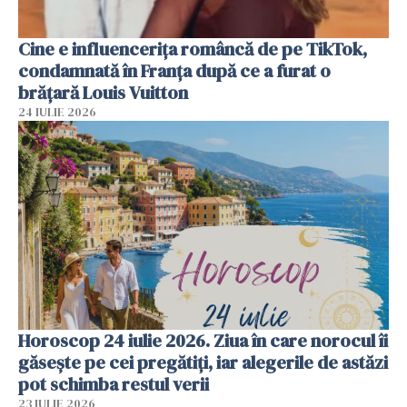
Cine e influencerița româncă de pe TikTok,
condamnată în Franța după ce a furat o
brățară Louis Vuitton
24 IULIE 2026
Horoscop 24 iulie 2026. Ziua în care norocul îi
găsește pe cei pregătiți, iar alegerile de astăzi
pot schimba restul verii
23 IULIE 2026