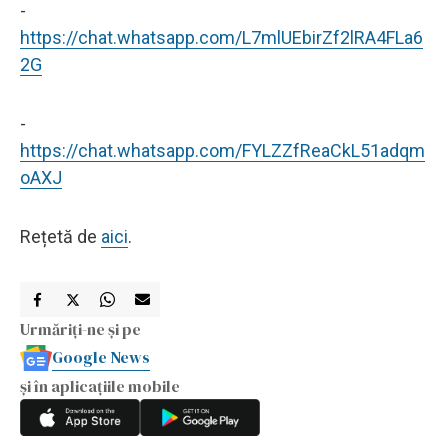
-
https://chat.whatsapp.com/L7mlUEbirZf2lRA4FLa6
2G
-
https://chat.whatsapp.com/FYLZZfReaCkL51adqm
oAXJ
Rețetă de
aici
.
Urmăriți-ne și pe
Google News
și în aplicațiile mobile