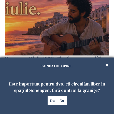
Horoscop 9 iulie 2026. Ziua în care cerul îți
amintește că destinul se schimbă prin alegeri
SONDAJ DE OPINIE
mici, făcute cu inima împăcată
08 IULIE 2026
Este important pentru dvs. că circulăm liber în
spațiul Schengen, fără control la granițe?
Da
Nu