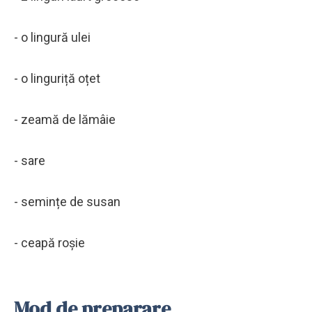
- o lingură ulei
- o linguriță oțet
- zeamă de lămâie
- sare
- semințe de susan
- ceapă roșie
Mod de preparare