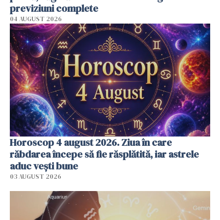
previziuni complete
04 AUGUST 2026
Horoscop 4 august 2026. Ziua în care
răbdarea începe să fie răsplătită, iar astrele
aduc vești bune
03 AUGUST 2026