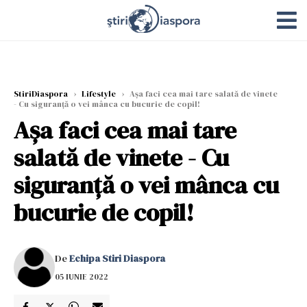
StiriDiaspora
›
Lifestyle
›
Așa faci cea mai tare salată de vinete
- Cu siguranță o vei mânca cu bucurie de copil!
Așa faci cea mai tare
salată de vinete - Cu
siguranță o vei mânca cu
bucurie de copil!
De
Echipa Stiri Diaspora
05 IUNIE 2022