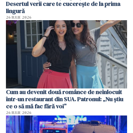
Desertul verii care te cucerește de la prima
lingură
26 IULIE 2026
Cum au devenit două românce de neînlocuit
într-un restaurant din SUA. Patronul: „Nu știu
ce o să mă fac fără voi”
26 IULIE 2026