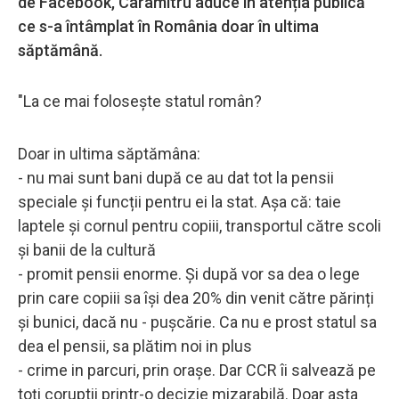
de Facebook, Caramitru aduce în atenția publică
ce s-a întâmplat în România doar în ultima
săptămână.
"La ce mai folosește statul român?
Doar in ultima săptămâna:
- nu mai sunt bani după ce au dat tot la pensii
speciale și funcții pentru ei la stat. Așa că: taie
laptele și cornul pentru copiii, transportul către scoli
și banii de la cultură
- promit pensii enorme. Și după vor sa dea o lege
prin care copiii sa își dea 20% din venit către părinți
și bunici, dacă nu - pușcărie. Ca nu e prost statul sa
dea el pensii, sa plătim noi in plus
- crime in parcuri, prin orașe. Dar CCR îi salvează pe
toți coruptii printr-o decizie mizarabilă. Doar asta