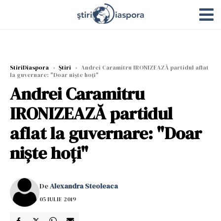
StiriDiaspora
›
Știri
›
Andrei Caramitru IRONIZEAZĂ partidul aflat
la guvernare: "Doar niște hoți"
Andrei Caramitru
IRONIZEAZĂ partidul
aflat la guvernare: "Doar
niște hoți"
De
Alexandra Steoleaca
05 IULIE 2019