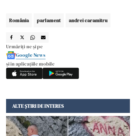
România
parlament
andrei caramitru
Urmăriți-ne și pe
Google News
și în aplicațiile mobile
ALTE ȘTIRI DE INTERES