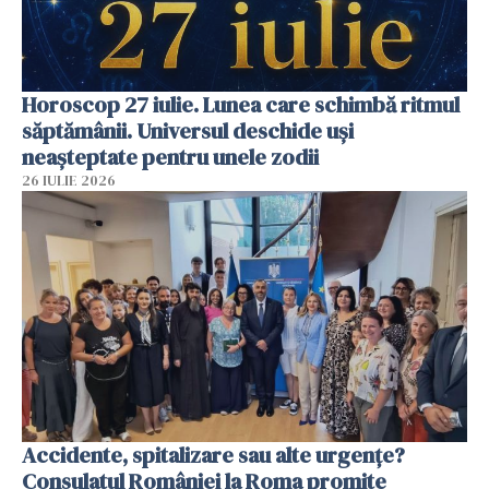
Horoscop 27 iulie. Lunea care schimbă ritmul
săptămânii. Universul deschide uși
neașteptate pentru unele zodii
26 IULIE 2026
Accidente, spitalizare sau alte urgențe?
Consulatul României la Roma promite