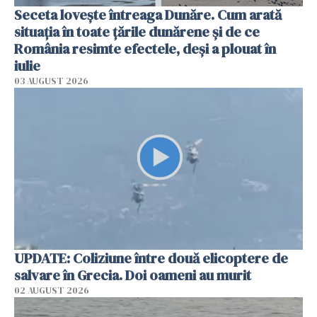
Seceta lovește întreaga Dunăre. Cum arată
situația în toate țările dunărene și de ce
România resimte efectele, deși a plouat în
iulie
03 AUGUST 2026
UPDATE: Coliziune între două elicoptere de
salvare în Grecia. Doi oameni au murit
02 AUGUST 2026