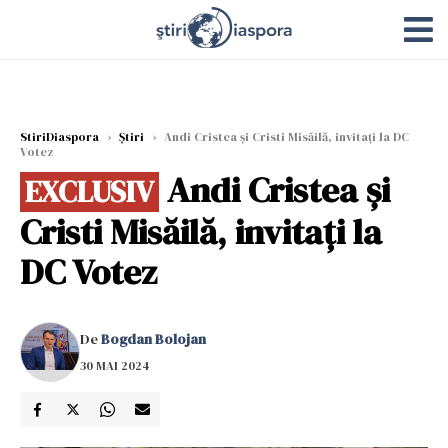
StiriDiaspora
›
Știri
›
Andi Cristea și Cristi Misăilă, invitați la DC
Votez
Andi Cristea și
EXCLUSIV
Cristi Misăilă, invitați la
DC Votez
De
Bogdan Bolojan
30 MAI 2024