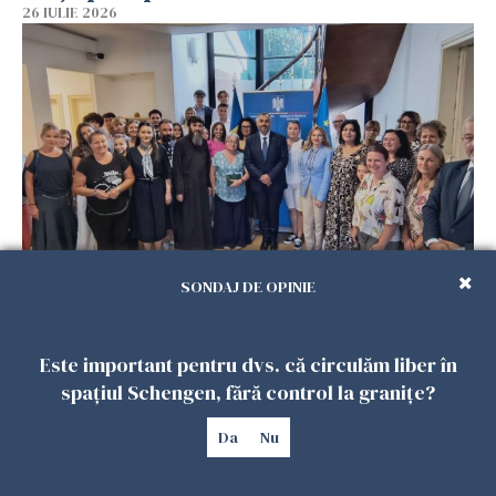
26 IULIE 2026
Accidente, spitalizare sau alte urgențe?
SONDAJ DE OPINIE
Consulatul României la Roma promite
intervenții în doar 24 de ore
Este important pentru dvs. că circulăm liber în
26 IULIE 2026
spațiul Schengen, fără control la granițe?
Da
Nu