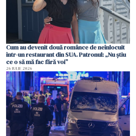
Cum au devenit două românce de neînlocuit
într-un restaurant din SUA. Patronul: „Nu știu
ce o să mă fac fără voi”
26 IULIE 2026