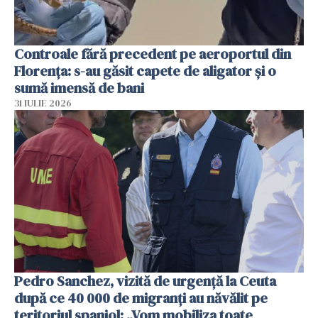
Controale fără precedent pe aeroportul din
Florența: s-au găsit capete de aligator și o
sumă imensă de bani
31 IULIE 2026
Pedro Sanchez, vizită de urgență la Ceuta
după ce 40 000 de migranți au năvălit pe
teritoriul spaniol: „Vom mobiliza toate