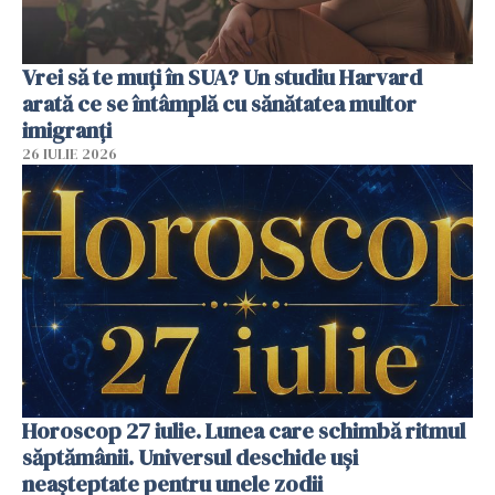
Vrei să te muți în SUA? Un studiu Harvard
arată ce se întâmplă cu sănătatea multor
imigranți
26 IULIE 2026
Horoscop 27 iulie. Lunea care schimbă ritmul
săptămânii. Universul deschide uși
neașteptate pentru unele zodii