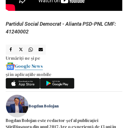
Partidul Social Democrat - Alianta PSD-PNL CMF:
41240002
Urmăriți-ne și pe
Google News
și în aplicațiile mobile
Bogdan Bolojan
Bogdan Bolojan este redactor-șef al publicației
ȘtiriDiaspora din anul 2017.Are o experiență de 13 ani în