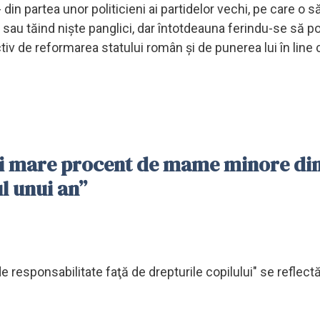
in partea unor politicieni ai partidelor vechi, pe care o să
sau tăind nişte panglici, dar întotdeauna ferindu-se să p
ctiv de reformarea statului român şi de punerea lui în line 
ai mare procent de mame minore di
ul unui an”
 responsabilitate faţă de drepturile copilului" se reflectă