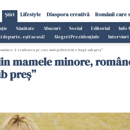
Știri
Lifestyle
Diaspora creativă
Românii care 
ație
Sănătate
Abuzuri
Social
Editorial
Info-
ti departe, ești acasă!
Alegeri Prezidențiale
Interviuri
ânce. E realitatea pe care unii politicieni o bagă sub preş”
in mamele minore, românce
ub preş”