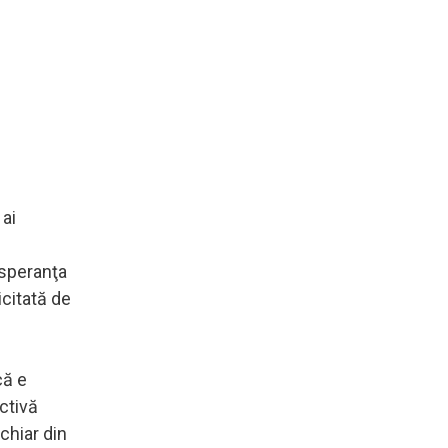
 ai
 speranţa
citată de
că e
ctivă
chiar din