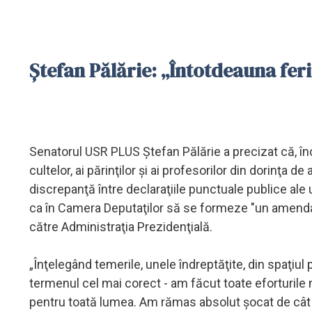
Ştefan Pălărie: „Întotdeauna feri
Senatorul USR PLUS Ştefan Pălărie a precizat că, înc
cultelor, ai părinţilor şi ai profesorilor din dorinţa 
discrepanţă între declaraţiile punctuale publice ale u
ca în Camera Deputaţilor să se formeze "un amendam
către Administraţia Prezidenţială.
„Înţelegând temerile, unele îndreptăţite, din spaţiul 
termenul cel mai corect - am făcut toate eforturile
pentru toată lumea. Am rămas absolut şocat de cât 