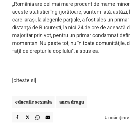
„România are cel mai mare procent de mame minore di
aceste statistici îngrijorătoare, suntem iată, astăzi,
care iarăşi, la alegerile parţiale, a fost ales un prim
distanţă de Bucureşti, la nici 24 de ore de această 
majoritar prin vot, pentru un primar condamnat defini
momentan. Nu peste tot, nu în toate comunităţile, dar
faţă de drepturile copilului", a spus ea.
[citeste si]
educatie sexuala
anca dragu
Urmăriți-ne 