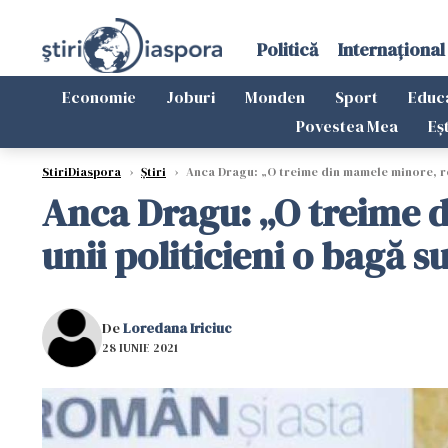
Politică
Internațional
Economie
Joburi
Monden
Sport
Educ
Povestea Mea
Eș
StiriDiaspora
›
Știri
›
Anca Dragu: „O treime din mamele minore, rom
Anca Dragu: „O treime d
unii politicieni o bagă s
De
Loredana Iriciuc
28 IUNIE 2021