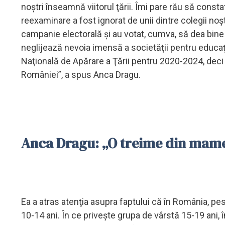
noştri înseamnă viitorul ţării. Îmi pare rău să cons
reexaminare a fost ignorat de unii dintre colegii noşt
campanie electorală şi au votat, cumva, să dea bine la 
neglijează nevoia imensă a societăţii pentru educaţi
Naţională de Apărare a Ţării pentru 2020-2024, deci
României”, a spus Anca Dragu.
Anca Dragu: „O treime din mame
Ea a atras atenţia asupra faptului că în România, pes
10-14 ani. În ce priveşte grupa de vârstă 15-19 ani,