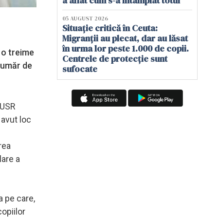
a aflat cum s-a întâmplat totul
05 AUGUST 2026
Situație critică în Ceuta:
Migranții au plecat, dar au lăsat
în urma lor peste 1.000 de copii.
 o treime
Centrele de protecție sunt
 număr de
sufocate
i USR
 avut loc
rea
lare a
a pe care,
copiilor