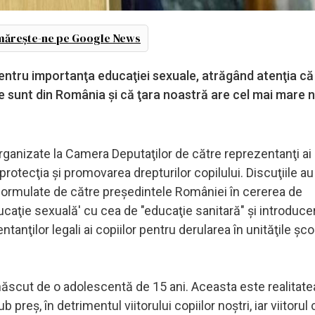
ărește-ne pe Google News
pentru importanţa educaţiei sexuale, atrăgând atenţia că
ne sunt din România şi că ţara noastră are cel mai mare
organizate la Camera Deputaţilor de către reprezentanţi a
rotecţia şi promovarea drepturilor copilului. Discuţiile au
r formulate de către preşedintele României în cererea de
educaţie sexuală' cu cea de "educaţie sanitară" şi introduce
entanţilor legali ai copiilor pentru derularea în unităţile şco
 născut de o adolescentă de 15 ani. Aceasta este realitate
 preş, în detrimentul viitorului copiilor noştri, iar viitorul 