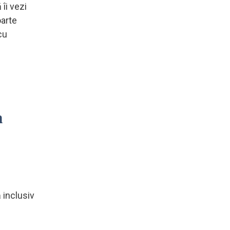
 îi vezi
oarte
cu
n
 inclusiv