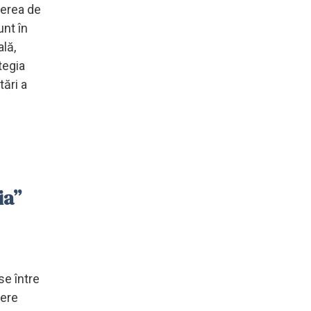
rerea de
unt în
ală,
tegia
ări a
ia”
se între
tere