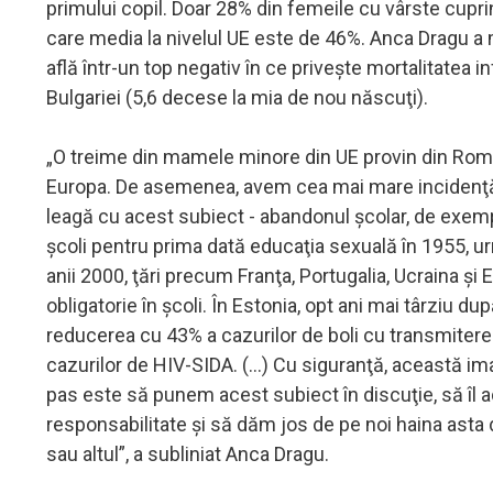
primului copil. Doar 28% din femeile cu vârste cuprin
care media la nivelul UE este de 46%. Anca Dragu a
află într-un top negativ în ce priveşte mortalitatea i
Bulgariei (5,6 decese la mia de nou născuţi).
„O treime din mamele minore din UE provin din Româ
Europa. De asemenea, avem cea mai mare incidenţă de
leagă cu acest subiect - abandonul şcolar, de exemplu 
şcoli pentru prima dată educaţia sexuală în 1955, urmat
anii 2000, ţări precum Franţa, Portugalia, Ucraina ş
obligatorie în şcoli. În Estonia, opt ani mai târziu du
reducerea cu 43% a cazurilor de boli cu transmitere 
cazurilor de HIV-SIDA. (...) Cu siguranţă, această i
pas este să punem acest subiect în discuţie, să îl ad
responsabilitate şi să dăm jos de pe noi haina asta d
sau altul”, a subliniat Anca Dragu.