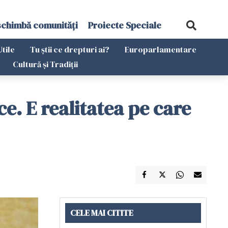
schimbă comunități
Proiecte Speciale
Utile
Tu știi ce drepturi ai?
Europarlamentare
Cultură și Tradiții
. E realitatea pe care
CELE MAI CITITE