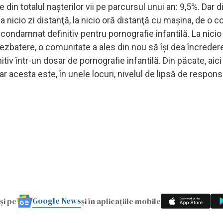
n totalul naşterilor vii pe parcursul unui an: 9,5%. Dar d
 la nicio zi distanţă, la nicio oră distanţă cu maşina, de o 
ar condamnat definitiv pentru pornografie infantilă. La nicio
dezbatere, o comunitate a ales din nou să îşi dea încreder
tiv într-un dosar de pornografie infantilă. Din păcate, ai
 acesta este, în unele locuri, nivelul de lipsă de responsa
Google News
și pe
și în aplicațiile mobile