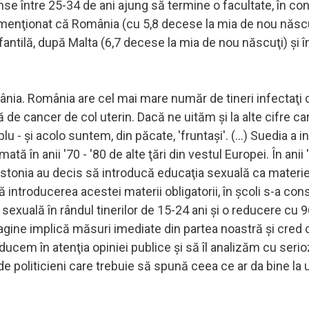
se între 25-34 de ani ajung să termine o facultate, în cond
 menţionat că România (cu 5,8 decese la mia de nou născu
nfantilă, după Malta (6,7 decese la mia de nou născuţi) şi î
nia. România are cel mai mare număr de tineri infectaţi 
 cancer de col uterin. Dacă ne uităm şi la alte cifre ca
- şi acolo suntem, din păcate, 'fruntaşi'. (...) Suedia a i
ă în anii '70 - '80 de alte ţări din vestul Europei. În anii '
i Estonia au decis să introducă educaţia sexuală ca materi
pă introducerea acestei materii obligatorii, în şcoli s-a con
sexuală în rândul tinerilor de 15-24 ani şi o reducere cu 
magine implică măsuri imediate din partea noastră şi cred 
ucem în atenţia opiniei publice şi să îl analizăm cu serioz
e politicieni care trebuie să spună ceea ce ar da bine la 