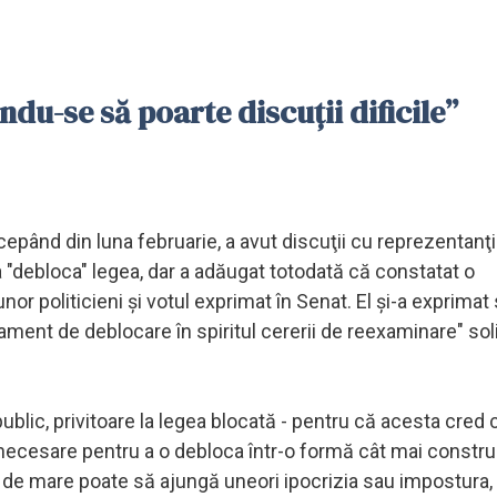
ndu-se să poarte discuţii dificile”
epând din luna februarie, a avut discuţii cu reprezentanţi
de a "debloca" legea, dar a adăugat totodată că constatat o
nor politicieni şi votul exprimat în Senat. El şi-a exprimat
ent de deblocare în spiritul cererii de reexaminare" soli
public, privitoare la legea blocată - pentru că acesta cred 
 necesare pentru a o debloca într-o formă cât mai constru
de mare poate să ajungă uneori ipocrizia sau impostura, 