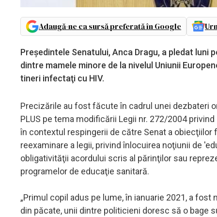
Adaugă-ne ca sursă preferată în Google
Urm
Preşedintele Senatului, Anca Dragu, a pledat luni 
dintre mamele minore de la nivelul Uniunii Europe
tineri infectaţi cu HIV.
Precizările au fost făcute în cadrul unei dezbateri 
PLUS pe tema modificării Legii nr. 272/2004 privind p
în contextul respingerii de către Senat a obiecţiilo
reexaminare a legii, privind înlocuirea noţiunii de '
obligativităţii acordului scris al părinţilor sau reprez
programelor de educaţie sanitară.
„Primul copil adus pe lume, în ianuarie 2021, a fost
din păcate, unii dintre politicieni doresc să o bage sub