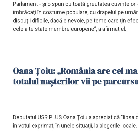
Parlament - şi o spun cu toată greutatea cuvintelor - d
îmbrăcaţi în costume populare, cu drapelul pe umăr 
discuţii dificile, dacă e nevoie, pe teme care ţin efe
celelalte state membre europene”, a afirmat el.
Oana Ţoiu: „România are cel m
totalul naşterilor vii pe parcurs
Deputatul USR PLUS Oana Ţoiu a apreciat că "lipsa de
în votul exprimat, în unele situaţii, la alegerile locale.