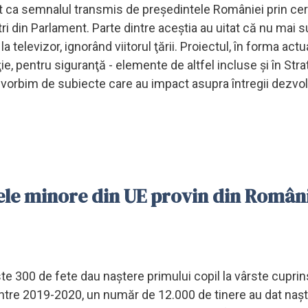
tat ca semnalul transmis de preşedintele României prin ce
ri din Parlament. Parte dintre aceştia au uitat că nu mai s
televizor, ignorând viitorul ţării. Proiectul, în forma actu
e, pentru siguranţă - elemente de altfel incluse şi în Stra
 vorbim de subiecte care au impact asupra întregii dezvolt
le minore din UE provin din Român
te 300 de fete dau naştere primului copil la vârste cuprin
 între 2019-2020, un număr de 12.000 de tinere au dat naş