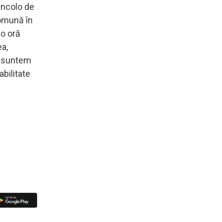
incolo de
comună în
 o oră
ea,
ci suntem
bilitate