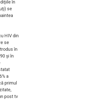
iţiile în
ţi) se
naintea
cu HIV din
re se
ntrodus în
90 şi în
e
statat
96% a
că primul
itate,
un post tv