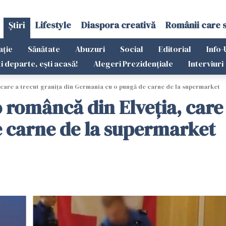
Știri
Lifestyle
Diaspora creativă
Românii care 
ație
Sănătate
Abuzuri
Social
Editorial
Info-
ti departe, ești acasă!
Alegeri Prezidențiale
Interviuri
 care a trecut granița din Germania cu o pungă de carne de la supermarket
româncă din Elveția, care 
 carne de la supermarket