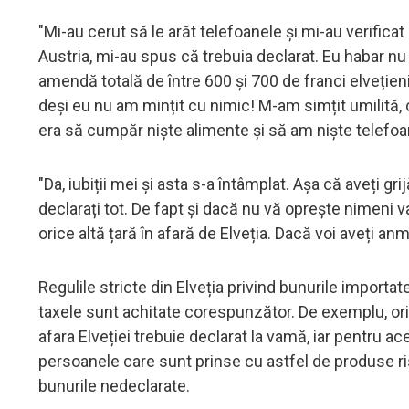
"Mi-au cerut să le arăt telefoanele și mi-au verifica
Austria, mi-au spus că trebuia declarat. Eu habar n
amendă totală de între 600 și 700 de franci elveție
deși eu nu am mințit cu nimic! M-am simțit umilită,
era să cumpăr niște alimente și să am niște telefoa
"Da, iubiții mei și asta s-a întâmplat. Așa că aveți g
declarați tot. De fapt și dacă nu vă oprește nimeni v
orice altă țară în afară de Elveția. Dacă voi aveți a
Regulile stricte din Elveția privind bunurile import
taxele sunt achitate corespunzător. De exemplu, ori
afara Elveției trebuie declarat la vamă, iar pentru a
persoanele care sunt prinse cu astfel de produse ris
bunurile nedeclarate.