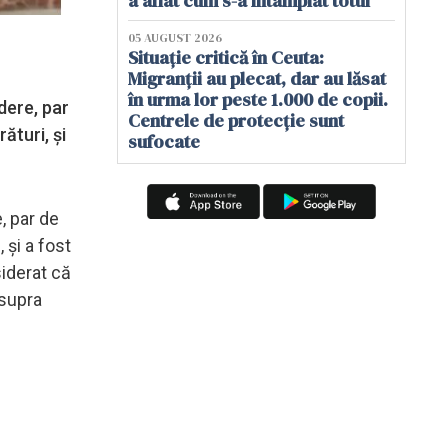
a aflat cum s-a întâmplat totul
05 AUGUST 2026
Situație critică în Ceuta:
Migranții au plecat, dar au lăsat
în urma lor peste 1.000 de copii.
dere, par
Centrele de protecție sunt
ături, și
sufocate
, par de
 și a fost
siderat că
asupra