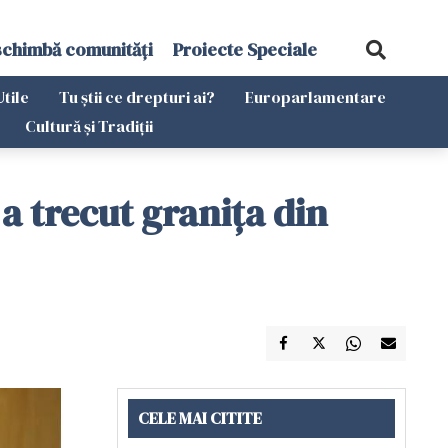
schimbă comunități
Proiecte Speciale
Utile
Tu știi ce drepturi ai?
Europarlamentare
Cultură și Tradiții
a trecut granița din
CELE MAI CITITE