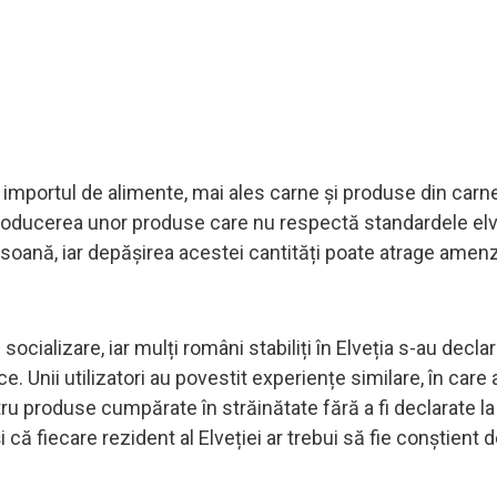
te importul de alimente, mai ales carne și produse din carn
ntroducerea unor produse care nu respectă standardele elv
rsoană, iar depășirea acestei cantități poate atrage amenz
ocializare, iar mulți români stabiliți în Elveția s-au declar
e. Unii utilizatori au povestit experiențe similare, în care 
ru produse cumpărate în străinătate fără a fi declarate l
și că fiecare rezident al Elveției ar trebui să fie conștient 