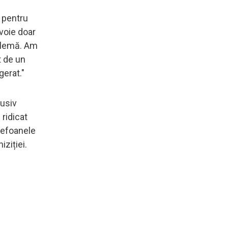
ă pentru
voie doar
oblemă. Am
t de un
gerat."
lusiv
ridicat
elefoanele
iziției.