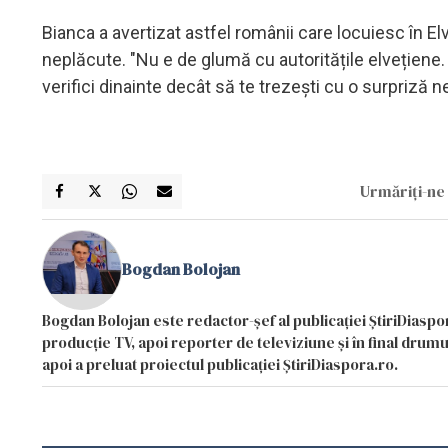
Bianca a avertizat astfel românii care locuiesc în Elv
neplăcute. "Nu e de glumă cu autoritățile elvețiene
verifici dinainte decât să te trezești cu o surpriză n
Urmăriți-ne 
Bogdan Bolojan
Bogdan Bolojan este redactor-șef al publicației ȘtiriDiaspor
producție TV, apoi reporter de televiziune și în final drumul
apoi a preluat proiectul publicației ȘtiriDiaspora.ro.