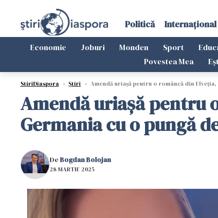
Politică
Internațional
Economie
Joburi
Monden
Sport
Educ
Povestea Mea
Eș
StiriDiaspora
›
Știri
›
Amendă uriașă pentru o româncă din Elveția,
Amendă uriașă pentru o 
Germania cu o pungă de
De
Bogdan Bolojan
28 MARTIE 2025