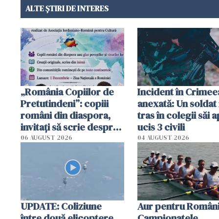
ALTE ȘTIRI DE INTERES
„România Copiilor de
Incident în Crimee
Pretutindeni”: copiii
anexată: Un soldat 
români din diaspora,
tras în colegii săi a
invitați să scrie despre
ucis 3 civili
România într-un volum
06 AUGUST 2026
04 AUGUST 2026
special
UPDATE: Coliziune
Aur pentru Români
între două elicoptere
Campionatele