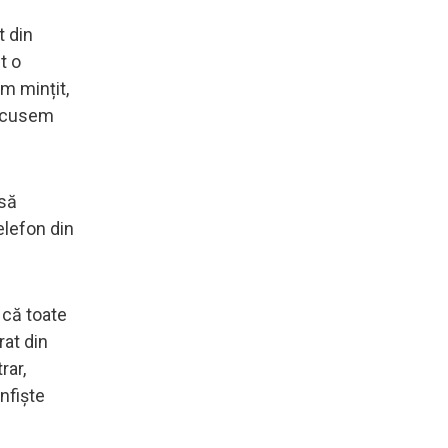
t din
t o
m mințit,
făcusem
 să
elefon din
 că toate
rat din
rar,
nfiște