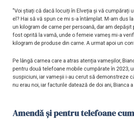
"Voi știați că dacă locuiți în Elveția și vă cumpărați 
el? Hai să vă spun ce mi s-a întâmplat. M-am dus la
un kilogram de carne per persoană, dar am depășit 
fost oprită la vamă, unde o femeie vameș mi-a veri
kilogram de produse din carne. A urmat apoi un contro
Pe lângă carnea care a atras atenția vameșilor, Bianc
pentru două telefoane mobile cumpărate în 2023, un
suspiciuni, iar vameșii i-au cerut să demonstreze că
nu erau noi, iar facturile datează de doi ani, Bianca
Amendă și pentru telefoane cump