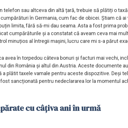
un telefon sau altceva din altă țară, trebuie să plătiți o tax
 cumpărături în Germania, cum fac de obicei. Știam că ai 
puțin limita, fără să-mi dau seama. Asta a fost prima pr
ficat cumpărăturile și a constatat că aveam ceva mai mul
l minuțios al întregii mașini, lucru care mi s-a părut exa
a avea în torpedou câteva bonuri și facturi mai vechi, inc
ul din România și altul din Austria. Aceste documente au 
 a plătit taxele vamale pentru aceste dispozitive. Deși t
 a fost sancționată pentru nedeclararea lor la momentul ach
ărate cu câțiva ani în urmă