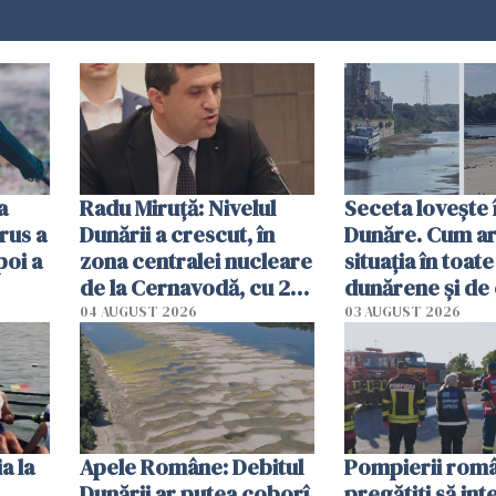
a
Radu Miruţă: Nivelul
Seceta lovește 
rus a
Dunării a crescut, în
Dunăre. Cum ar
poi a
zona centralei nucleare
situația în toate
de la Cernavodă, cu 2
dunărene și de
cm faţă de ziua trecută
România resim
04 AUGUST 2026
03 AUGUST 2026
efectele, deși a
în iulie
a la
Apele Române: Debitul
Pompierii româ
Dunării ar putea coborî
pregătiţi să int