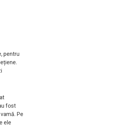
e, pentru
ețiene.
i
at
au fost
a vamă. Pe
de ele