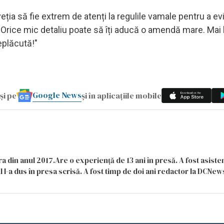
eția să fie extrem de atenți la regulile vamale pentru a evit
. Orice mic detaliu poate să îți aducă o amendă mare. Mai
eplăcută!"
Google News
și pe
și în aplicațiile mobile
a din anul 2017.Are o experiență de 13 ani în presă. A fost asiste
 l-a dus în presa scrisă. A fost timp de doi ani redactor la DCNews