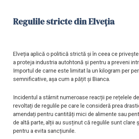
Regulile stricte din Elveția
Elveția aplică o politică strictă și în ceea ce priveș
a proteja industria autohtonă și pentru a preveni i
Importul de carne este limitat la un kilogram per pe
semnificative, așa cum a pățit și Bianca.
Incidentul a stârnit numeroase reacții pe rețelele de s
revoltați de regulile pe care le consideră prea drastic
amendați pentru cantități mici de alimente sau pent
de altă parte, alții au susținut că regulile sunt clare 
pentru a evita sancțiunile.