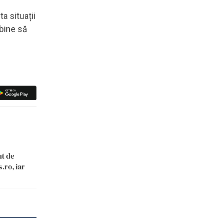
a situații
 bine să
nt de
.ro, iar