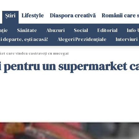
Știri
Lifestyle
Diaspora creativă
Românii care 
ație
Sănătate
Abuzuri
Social
Editorial
Info-
ti departe, ești acasă!
Alegeri Prezidențiale
Interviuri
et care vindea castraveţi cu mucegai
 pentru un supermarket ca