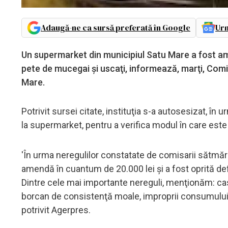
Adaugă-ne ca sursă preferată în Google
Urm
Un supermarket din municipiul Satu Mare a fost am
pete de mucegai şi uscaţi, informează, marţi, Co
Mare.
Potrivit sursei citate, instituţia s-a autosesizat, în u
la supermarket, pentru a verifica modul în care este
'În urma neregulilor constatate de comisarii sătmăr
amendă în cuantum de 20.000 lei şi a fost oprită defi
Dintre cele mai importante nereguli, menţionăm: cast
borcan de consistenţă moale, improprii consumului
potrivit Agerpres.