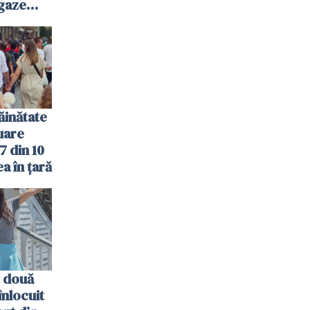
 gaze
ăinătate
nuare
7 din 10
a în țară
 două
nlocuit