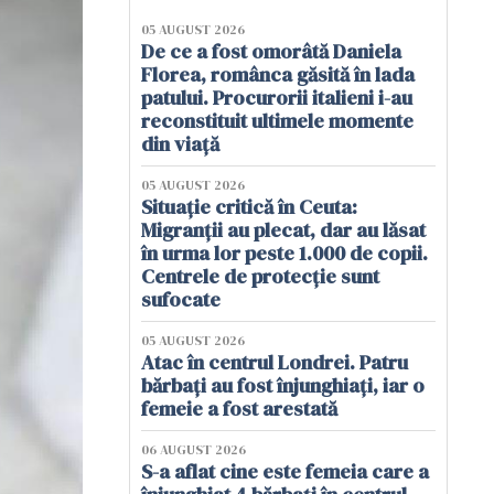
05 AUGUST 2026
De ce a fost omorâtă Daniela
Florea, românca găsită în lada
patului. Procurorii italieni i-au
reconstituit ultimele momente
din viață
05 AUGUST 2026
Situație critică în Ceuta:
Migranții au plecat, dar au lăsat
în urma lor peste 1.000 de copii.
Centrele de protecție sunt
sufocate
05 AUGUST 2026
Atac în centrul Londrei. Patru
bărbați au fost înjunghiați, iar o
femeie a fost arestată
06 AUGUST 2026
S-a aflat cine este femeia care a