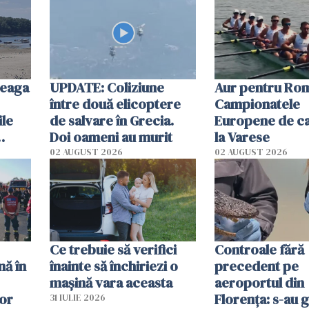
special
reaga
UPDATE: Coliziune
Aur pentru Rom
între două elicoptere
Campionatele
ile
de salvare în Grecia.
Europene de ca
Doi oameni au murit
la Varese
02 AUGUST 2026
02 AUGUST 2026
ouat
Ce trebuie să verifici
Controale fără
nă în
înainte să închiriezi o
precedent pe
mașină vara aceasta
aeroportul din
lor
Florența: s-au g
31 IULIE 2026