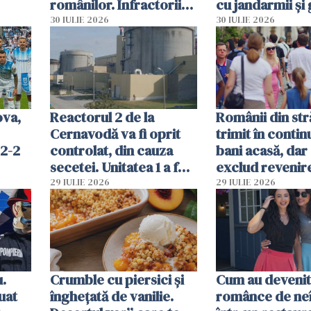
românilor. Infractorii
cu jandarmii și
folosesc numele
lacrimogene
30 IULIE 2026
30 IULIE 2026
Ghișeul.ro și al Poliției
Române
ova,
Reactorul 2 de la
Românii din str
Cernavodă va fi oprit
trimit în conti
 2-2
controlat, din cauza
bani acasă, dar 
secetei. Unitatea 1 a fost
exclud revenire
deja oprită
29 IULIE 2026
29 IULIE 2026
u.
Crumble cu piersici și
Cum au devenit
uat
înghețată de vanilie.
românce de neî