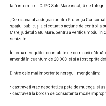
Iată informarea CJPC Satu Mare însoţită de fotografii
„Comisariatul Judeţean pentru Protecţia Consumatori
spaţiul public, şi a efectuat o acţiune de control l
Mare, judetul Satu Mare, pentru a verifica modul în c
sesizate.
În urma neregulilor constatate de comisarii sătmăr
amendă în cuantum de 20.000 lei şi a fost oprita def
Dintre cele mai importante nereguli, menţionăm:
• castraveti vrac nesortati,cu pete de mucegai si us
• castraveti la borcan de consistenta moale,impropr