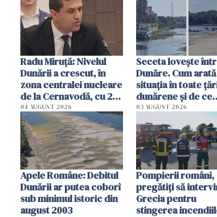
Radu Miruţă: Nivelul
Seceta lovește înt
Dunării a crescut, în
Dunăre. Cum arată
zona centralei nucleare
situația în toate țăr
de la Cernavodă, cu 2
dunărene și de ce
cm faţă de ziua trecută
România resimte
04 AUGUST 2026
03 AUGUST 2026
efectele, deși a pl
în iulie
Apele Române: Debitul
Pompierii români,
Dunării ar putea coborî
pregătiţi să intervi
sub minimul istoric din
Grecia pentru
august 2003
stingerea incendii