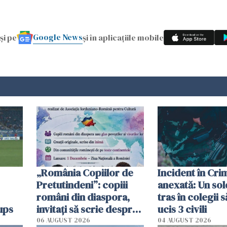
Google News
și pe
și în aplicațiile mobile
„România Copiilor de
Incident în Cr
Pretutindeni”: copiii
anexată: Un sol
români din diaspora,
tras în colegii s
ups
invitați să scrie despre
ucis 3 civili
România într-un volum
06 AUGUST 2026
04 AUGUST 2026