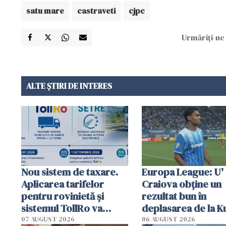
satu mare
castraveti
cjpc
Urmăriți-ne 
ALTE ȘTIRI DE INTERES
Nou sistem de taxare.
Europa League: U'
Aplicarea tarifelor
Craiova obține un
pentru rovinietă şi
rezultat bun în
sistemul TollRo va
deplasarea de la K
începe la 1 octombrie
07 AUGUST 2026
06 AUGUST 2026