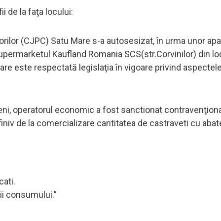
 de la faţa locului:
lor (CJPC) Satu Mare s-a autosesizat, în urma unor apari
a supermarketul Kaufland Romania SCS(str.Corvinilor) din lo
are este respectată legislaţia în vigoare privind aspectel
eni, operatorul economic a fost sanctionat contravenţion
iniv de la comercializare cantitatea de castraveti cu abate
cati.
ii consumului.”