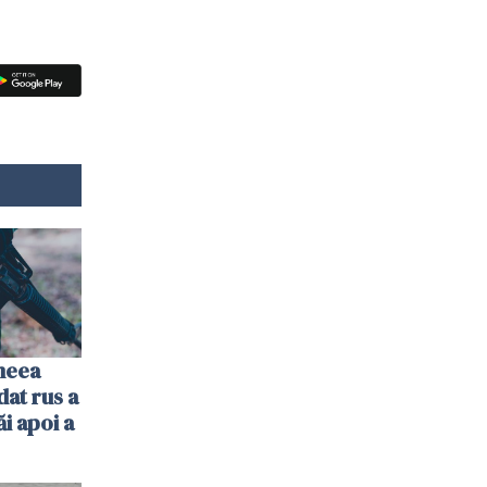
imeea
dat rus a
ăi apoi a