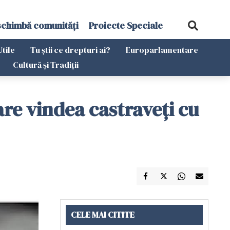
schimbă comunități
Proiecte Speciale
Utile
Tu știi ce drepturi ai?
Europarlamentare
Cultură și Tradiții
re vindea castraveţi cu
CELE MAI CITITE