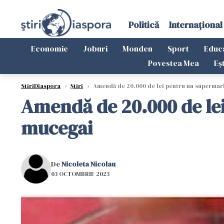
Politică
Internațional
Economie
Joburi
Monden
Sport
Educ
Povestea Mea
Eș
StiriDiaspora
›
Știri
›
Amendă de 20.000 de lei pentru un supermark
Amendă de 20.000 de lei
mucegai
De
Nicoleta Nicolau
03 OCTOMBRIE 2023