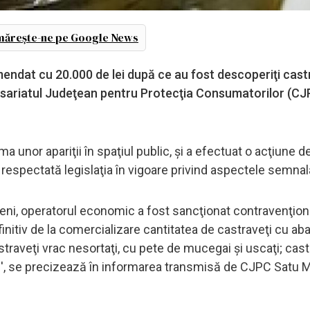
ărește-ne pe Google News
endat cu 20.000 de lei după ce au fost descoperiţi cast
misariatul Judeţean pentru Protecţia Consumatorilor (CJ
rma unor apariţii în spaţiul public, şi a efectuat o acţiune d
 respectată legislaţia în vigoare privind aspectele semnal
eni, operatorul economic a fost sancţionat contravenţion
nitiv de la comercializare cantitatea de castraveţi cu aba
raveţi vrac nesortaţi, cu pete de mucegai şi uscaţi; castr
', se precizează în informarea transmisă de CJPC Satu M