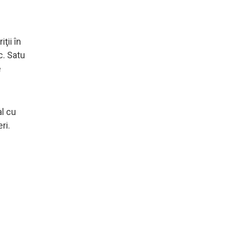
ţii în
c. Satu
e
al cu
ri.