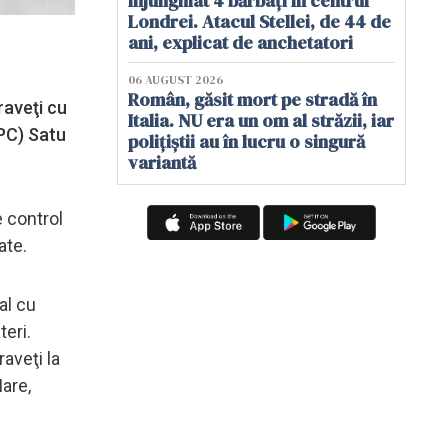
înjunghiat 4 bărbați în centrul
Londrei. Atacul Stellei, de 44 de
ani, explicat de anchetatori
06 AUGUST 2026
Român, găsit mort pe stradă în
raveţi cu
Italia. NU era un om al străzii, iar
PC) Satu
polițiștii au în lucru o singură
variantă
e control
ate.
al cu
teri.
aveţi la
are,