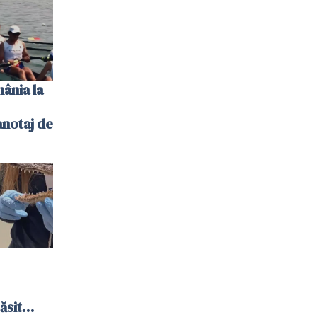
ânia la
notaj de
ăsit