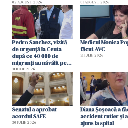
02 AUGUST 2026
01 AUGUST 2026
Pedro Sanchez, vizită
Medicul Monica Po
de urgență la Ceuta
făcut AVC
după ce 40 000 de
31 IULIE 2026
migranți au năvălit pe
teritoriul spaniol: „Vom
31 IULIE 2026
mobiliza toate
resursele"
Senatul a aprobat
Diana Șoșoacă a fă
acordul SAFE
accident rutier și a
ajuns la spital
30 IULIE 2026