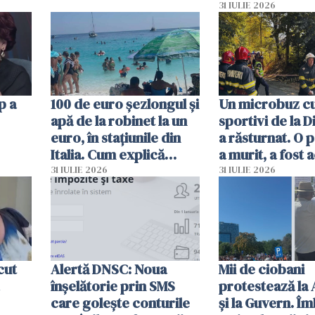
capete de aligat
31 IULIE 2026
sumă imensă de
p a
100 de euro șezlongul și
Un microbuz c
apă de la robinet la un
sportivi de la 
euro, în stațiunile din
a răsturnat. O 
Italia. Cum explică
a murit, a fost 
autoritățile
planul roșu de
31 IULIE 2026
31 IULIE 2026
intervenție
cut
Alertă DNSC: Noua
Mii de ciobani
înșelătorie prin SMS
protestează la
care golește conturile
și la Guvern. Î