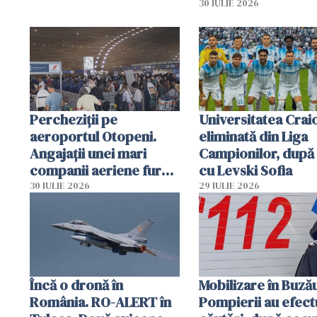
30 IULIE 2026
Percheziții pe
Universitatea Crai
aeroportul Otopeni.
eliminată din Liga
Angajații unei mari
Campionilor, după
companii aeriene furau
cu Levski Sofia
parfumuri, ceasuri și
30 IULIE 2026
29 IULIE 2026
mâncarea destinată
vânzării
Încă o dronă în
Mobilizare în Buză
România. RO-ALERT în
Pompierii au efect