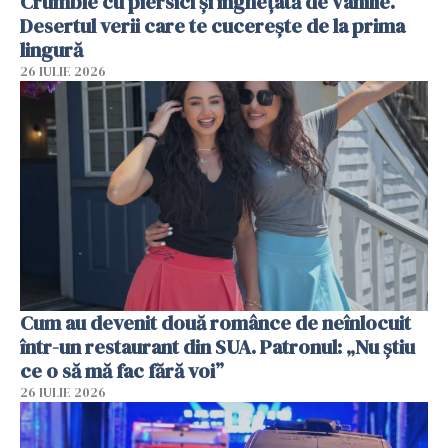
Crumble cu piersici și înghețată de vanilie.
Desertul verii care te cucerește de la prima
lingură
26 IULIE 2026
Cum au devenit două românce de neînlocuit
într-un restaurant din SUA. Patronul: „Nu știu
ce o să mă fac fără voi”
26 IULIE 2026