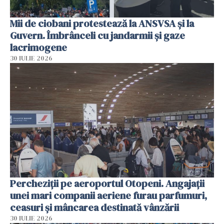
Mii de ciobani protestează la ANSVSA și la
Guvern. Îmbrânceli cu jandarmii și gaze
lacrimogene
30 IULIE 2026
Percheziții pe aeroportul Otopeni. Angajații
unei mari companii aeriene furau parfumuri,
ceasuri și mâncarea destinată vânzării
30 IULIE 2026