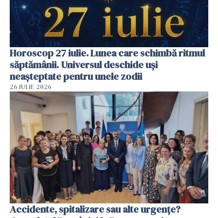
Horoscop 27 iulie. Lunea care schimbă ritmul
săptămânii. Universul deschide uși
neașteptate pentru unele zodii
26 IULIE 2026
Accidente, spitalizare sau alte urgențe?