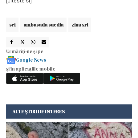
[citeste si]
sri
ambasada suedia
ziua sri
Urmăriți-ne și pe
Google News
și în aplicațiile mobile
ALTE ȘTIRI DE INTERES