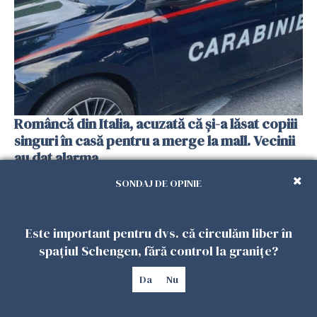
Româncă din Italia, acuzată că și-a lăsat copiii
singuri în casă pentru a merge la mall. Vecinii
au dat alarma
25 IULIE 2026
SONDAJ DE OPINIE
Este important pentru dvs. că circulăm liber în
spațiul Schengen, fără control la granițe?
Da
Nu