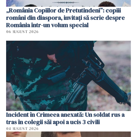
„România Copiilor de Pretutindeni”: copiii
români din diaspora, invitați să scrie despre
România într-un volum special
06 AUGUST 2026
Incident în Crimeea anexată: Un soldat rus a
tras în colegii săi apoi a ucis 3 civili
04 AUGUST 2026