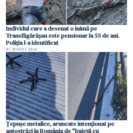
Individul care a desenat o inimă pe
Transfăgărășan este pensionar la 55 de ani.
Poliția l-a identificat
07 AUGUST 2026
Țepușe metalice, aruncate intenționat pe
autostrăzi în România de "baieții cu