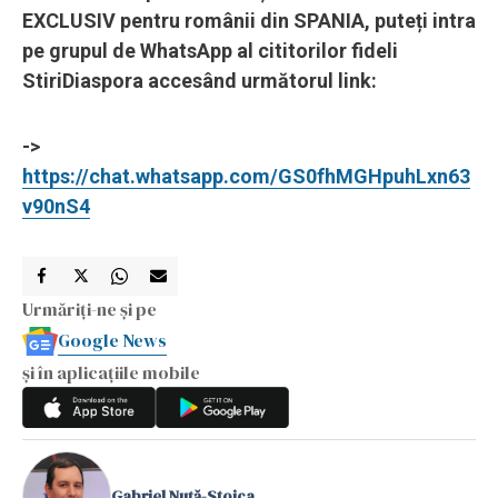
EXCLUSIV pentru românii din SPANIA, puteți intra
pe grupul de WhatsApp al cititorilor fideli
StiriDiaspora accesând următorul link:
->
https://chat.whatsapp.com/GS0fhMGHpuhLxn63
v90nS4
Urmăriți-ne și pe
Google News
și în aplicațiile mobile
Gabriel Nuță-Stoica