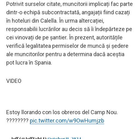
Potrivit surselor citate, muncitorii implicați fac parte
dintr-o echipă subcontractată, angajații fiind cazați
în hoteluri din Calella. În urma altercației,
responsabilii lucrărilor au decis să îi îndepărteze pe
cei vinovați de pe șantier. În prezent, autoritățile
verifică legalitatea permiselor de muncă și ședere
ale muncitorilor pentru a determina dacă aceștia
pot lucra în Spania.
VIDEO
Estoy llorando con los obreros del Camp Nou.
????????
pic.twitter.com/w9OwHumjzb
— Jeff (@JeffFcb14)
October 11, 2024