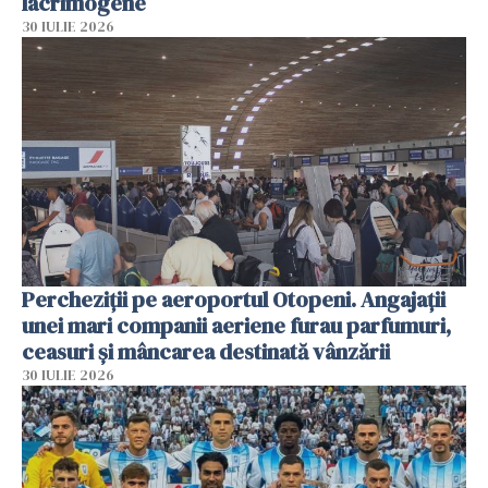
lacrimogene
30 IULIE 2026
Percheziții pe aeroportul Otopeni. Angajații
unei mari companii aeriene furau parfumuri,
ceasuri și mâncarea destinată vânzării
30 IULIE 2026