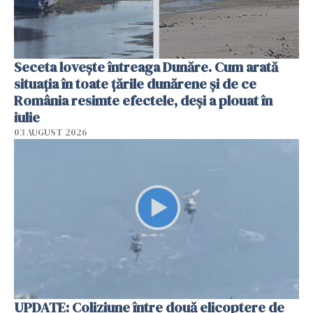
Seceta lovește întreaga Dunăre. Cum arată
situația în toate țările dunărene și de ce
România resimte efectele, deși a plouat în
iulie
03 AUGUST 2026
UPDATE: Coliziune între două elicoptere de