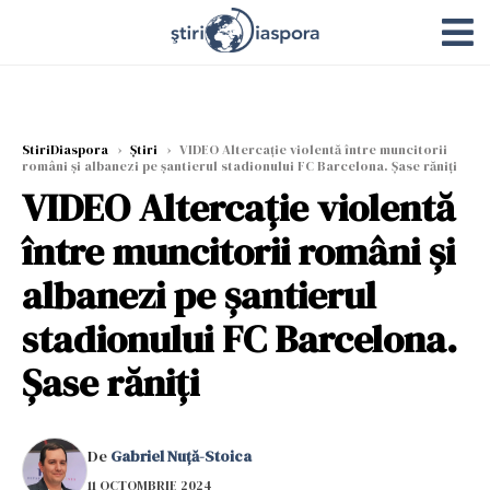
StiriDiaspora
›
Știri
›
VIDEO Altercație violentă între muncitorii
români și albanezi pe șantierul stadionului FC Barcelona. Șase răniți
VIDEO Altercație violentă
între muncitorii români și
albanezi pe șantierul
stadionului FC Barcelona.
Șase răniți
De
Gabriel Nuță-Stoica
11 OCTOMBRIE 2024