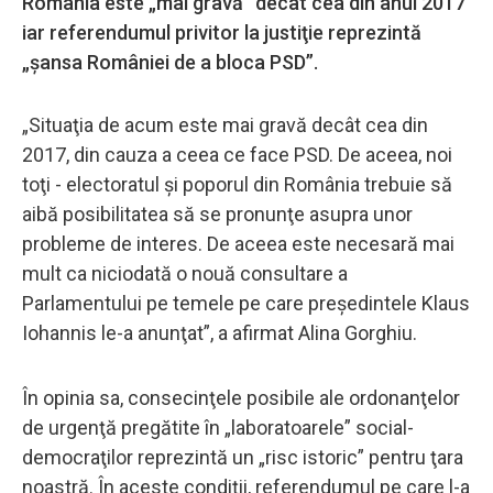
România este „mai gravă” decât cea din anul 2017
iar referendumul privitor la justiţie reprezintă
„şansa României de a bloca PSD”.
„Situaţia de acum este mai gravă decât cea din
2017, din cauza a ceea ce face PSD. De aceea, noi
toţi - electoratul şi poporul din România trebuie să
aibă posibilitatea să se pronunţe asupra unor
probleme de interes. De aceea este necesară mai
mult ca niciodată o nouă consultare a
Parlamentului pe temele pe care preşedintele Klaus
Iohannis le-a anunţat”, a afirmat Alina Gorghiu.
În opinia sa, consecinţele posibile ale ordonanţelor
de urgenţă pregătite în „laboratoarele” social-
democraţilor reprezintă un „risc istoric” pentru ţara
noastră. În aceste condiţii, referendumul pe care l-a