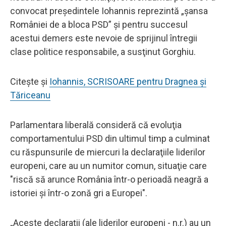
convocat preşedintele Iohannis reprezintă „şansa
României de a bloca PSD” şi pentru succesul
acestui demers este nevoie de sprijinul întregii
clase politice responsabile, a susţinut Gorghiu.
Citește și
Iohannis, SCRISOARE pentru Dragnea și
Tăriceanu
Parlamentara liberală consideră că evoluţia
comportamentului PSD din ultimul timp a culminat
cu răspunsurile de miercuri la declaraţiile liderilor
europeni, care au un numitor comun, situaţie care
"riscă să arunce România într-o perioadă neagră a
istoriei şi într-o zonă gri a Europei".
„Aceste declaraţii (ale liderilor europeni - n.r.) au un