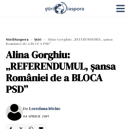
StiriDiaspora
›
Știri
›
Alina Gorghiu: „REFERENDUMUL, șansa
României de a BLOCA PSD”
Alina Gorghiu:
„REFERENDUMUL, șansa
României de a BLOCA
PSD”
De
Loredana Iriciuc
04 APRILIE 2019