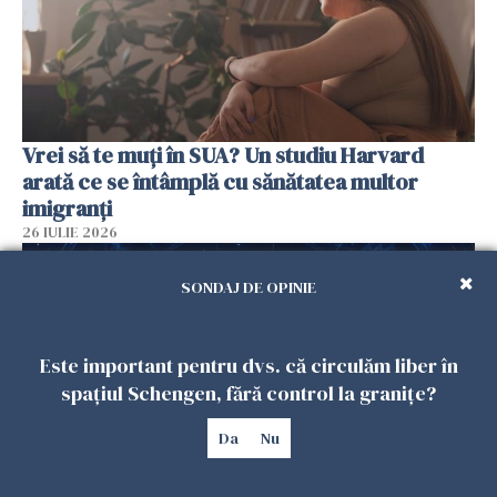
Vrei să te muți în SUA? Un studiu Harvard
arată ce se întâmplă cu sănătatea multor
imigranți
26 IULIE 2026
SONDAJ DE OPINIE
Este important pentru dvs. că circulăm liber în
spațiul Schengen, fără control la granițe?
Da
Nu