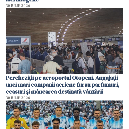
30 IULIE 2026
Percheziții pe aeroportul Otopeni. Angajații
unei mari companii aeriene furau parfumuri,
ceasuri și mâncarea destinată vânzării
30 IULIE 2026