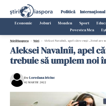
Politică
Internațional
Economie
Joburi
Monden
Sport
Educ
Povestea Mea
Eș
StiriDiaspora
›
Știri
›
Aleksei Navalnîi, apel către ruși: „Totul are u
Aleksei Navalnîi, apel că
trebuie să umplem noi înc
De
Loredana Iriciuc
02 MARTIE 2022