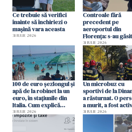
Ce trebuie să verifici
Controale fără
înainte să închiriezi o
precedent pe
mașină vara aceasta
aeroportul din
Florența: s-au găsi
31 IULIE 2026
capete de aligator 
31 IULIE 2026
sumă imensă de ba
100 de euro șezlongul și
Un microbuz cu
apă de la robinet la un
sportivi de la Dina
euro, în stațiunile din
a răsturnat. O per
Italia. Cum explică
a murit, a fost acti
autoritățile
planul roșu de
31 IULIE 2026
31 IULIE 2026
intervenție