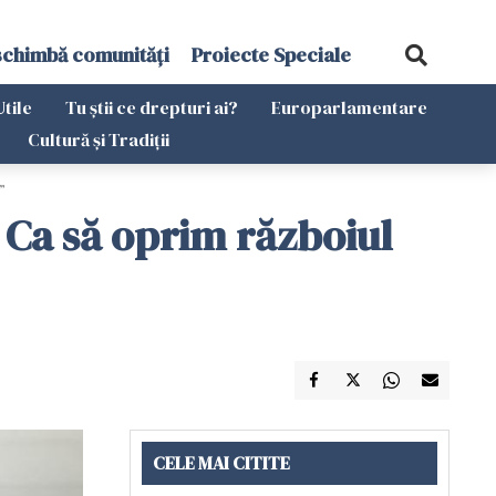
schimbă comunități
Proiecte Speciale
Utile
Tu știi ce drepturi ai?
Europarlamentare
Cultură și Tradiții
”
. Ca să oprim războiul
CELE MAI CITITE