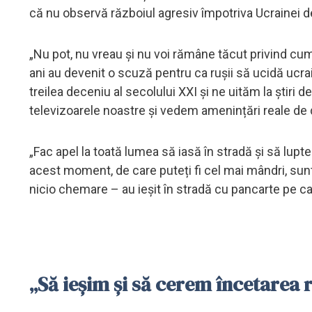
că nu observă războiul agresiv împotriva Ucrainei de
„Nu pot, nu vreau și nu voi rămâne tăcut privind c
ani au devenit o scuză pentru ca rușii să ucidă ucrai
treilea deceniu al secolului XXI și ne uităm la știri
televizoarele noastre și vedem amenințări reale de 
„Fac apel la toată lumea să iasă în stradă și să lupt
acest moment, de care puteți fi cel mai mândri, sun
nicio chemare – au ieșit în stradă cu pancarte pe ca
„Să ieșim și să cerem încetarea 