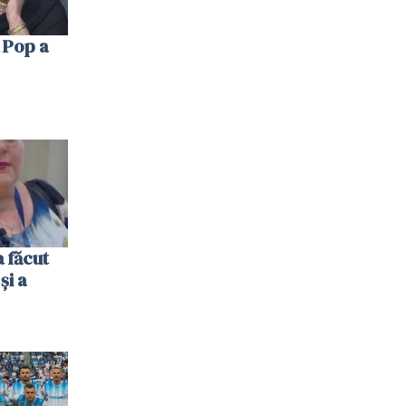
 Pop a
 făcut
și a