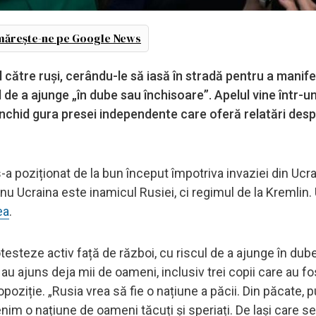
ărește-ne pe Google News
 către ruși, cerându-le să iasă în stradă pentru a manif
l de a ajunge „în dube sau închisoare”. Apelul vine într
 închid gura presei independente care oferă relatări des
s-a poziționat de la bun început împotriva invaziei din Ucra
ă nu Ucraina este inamicul Rusiei, ci regimul de la Kremlin.
ea
.
testeze activ față de război, cu riscul de a ajunge în dub
e au ajuns deja mii de oameni, inclusiv trei copii care au fos
 opoziție. „Rusia vrea să fie o națiune a păcii. Din păcate, p
m o națiune de oameni tăcuți și speriați. De lași care s