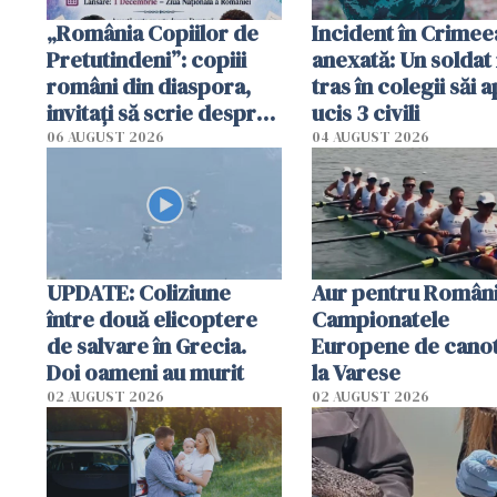
„România Copiilor de
Incident în Crimee
Pretutindeni”: copiii
anexată: Un soldat 
români din diaspora,
tras în colegii săi a
invitați să scrie despre
ucis 3 civili
România într-un volum
06 AUGUST 2026
04 AUGUST 2026
special
UPDATE: Coliziune
Aur pentru Români
între două elicoptere
Campionatele
de salvare în Grecia.
Europene de canot
Doi oameni au murit
la Varese
02 AUGUST 2026
02 AUGUST 2026