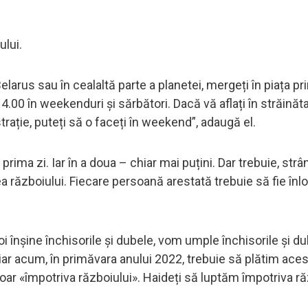
ului.
elarus sau în cealaltă parte a planetei, mergeți în piața pr
 14.00 în weekenduri și sărbători. Dacă vă aflați în străinăta
ație, puteți să o faceți în weekend”, adaugă el.
 prima zi. Iar în a doua – chiar mai puțini. Dar trebuie, str
ea războiului. Fiecare persoană arestată trebuie să fie înl
 înșine închisorile și dubele, vom umple închisorile și d
 iar acum, în primăvara anului 2022, trebuie să plătim aces
oar «împotriva războiului». Haideți să luptăm împotriva răz