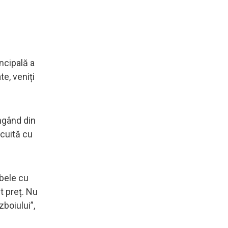
incipală a
te, veniți
ângând din
ocuită cu
ubele cu
t preț. Nu
boiului”,