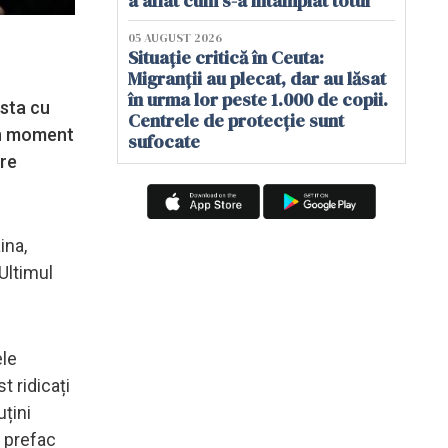
a aflat cum s-a întâmplat totul
05 AUGUST 2026
Situație critică în Ceuta:
Migranții au plecat, dar au lăsat
în urma lor peste 1.000 de copii.
esta cu
Centrele de protecție sunt
-un moment
sufocate
pre
ina,
 Ultimul
ele
t ridicați
uțini
e prefac