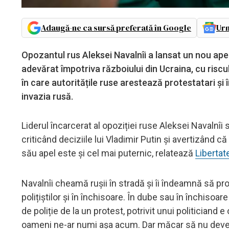
Adaugă-ne ca sursă preferată în Google
Urm
Opozantul rus Aleksei Navalnîi a lansat un nou apel
adevărat împotriva războiului din Ucraina, cu riscu
în care autoritățile ruse arestează protestatari și
invazia rusă.
Liderul încarcerat al opoziției ruse Aleksei Navalnîi 
criticând deciziile lui Vladimir Putin și avertizând c
său apel este și cel mai puternic, relatează
Libertat
Navalnîi cheamă rușii în stradă și îi îndeamnă să pro
polițiștilor și în închisoare. În dube sau în închisoar
de poliție de la un protest, potrivit unui politiciand e
oameni ne-ar numi așa acum. Dar măcar să nu deveni