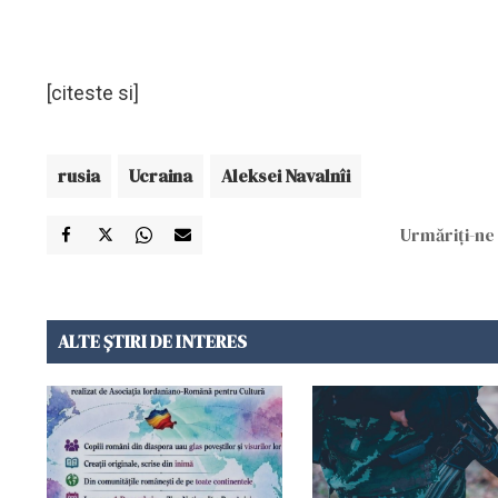
[citeste si]
rusia
Ucraina
Aleksei Navalnîi
Urmăriți-ne 
ALTE ȘTIRI DE INTERES