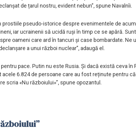
clanșat de țarul nostru, evident nebun”, spune Navalnîi.
um prostiile pseudo-istorice despre evenimentele de acu
neni, iar ucrainenii să ucidă ruși în timp ce se apără. Sun
 despre oameni care ard în tancuri și case bombardate. Ne 
declanșare a unui război nuclear”, adaugă el.
e pentru pace. Putin nu este Rusia. Și dacă există ceva în R
t acele 6.824 de persoane care au fost reținute pentru că
re scria «Nu războiului»”, spune opozantul.
războiului”