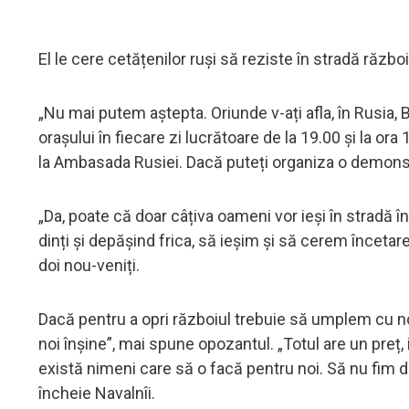
El le cere cetățenilor ruși să reziste în stradă război
„Nu mai putem aștepta. Oriunde v-ați afla, în Rusia, B
orașului în fiecare zi lucrătoare de la 19.00 și la ora
la Ambasada Rusiei. Dacă puteți organiza o demonstr
„Da, poate că doar câțiva oameni vor ieși în stradă în
dinți și depășind frica, să ieșim și să cerem încetar
doi nou-veniți.
Dacă pentru a opri războiul trebuie să umplem cu noi
noi înșine”, mai spune opozantul. „Totul are un preț,
există nimeni care să o facă pentru noi. Să nu fim d
încheie Navalnîi.