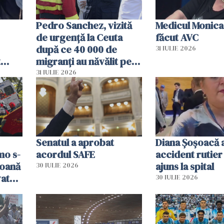
Pedro Sanchez, vizită
Medicul Monica
de urgență la Ceuta
făcut AVC
după ce 40 000 de
31 IULIE 2026
t
migranți au năvălit pe
și o
teritoriul spaniol: „Vom
31 IULIE 2026
ni
mobiliza toate
resursele"
Senatul a aprobat
Diana Șoșoacă a
mo s-
acordul SAFE
accident rutier 
soană
ajuns la spital
30 IULIE 2026
vat
30 IULIE 2026