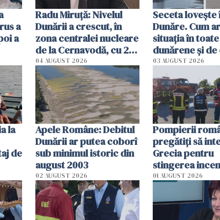
a
Radu Miruţă: Nivelul
Seceta lovește 
rus a
Dunării a crescut, în
Dunăre. Cum ar
poi a
zona centralei nucleare
situația în toate
de la Cernavodă, cu 2
dunărene și de
cm faţă de ziua trecută
România resim
04 AUGUST 2026
03 AUGUST 2026
efectele, deși a
în iulie
a la
Apele Române: Debitul
Pompierii româ
Dunării ar putea coborî
pregătiţi să int
aj de
sub minimul istoric din
Grecia pentru
august 2003
stingerea incen
02 AUGUST 2026
01 AUGUST 2026