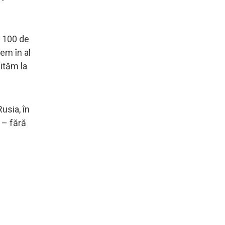
m 100 de
tem în al
uităm la
usia, în
 – fără