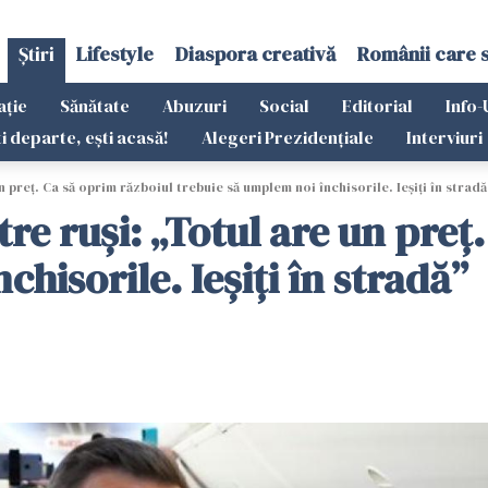
Știri
Lifestyle
Diaspora creativă
Românii care 
ație
Sănătate
Abuzuri
Social
Editorial
Info-
ti departe, ești acasă!
Alegeri Prezidențiale
Interviuri
n preț. Ca să oprim războiul trebuie să umplem noi închisorile. Ieșiți în stradă
tre ruși: „Totul are un preț
hisorile. Ieșiți în stradă”