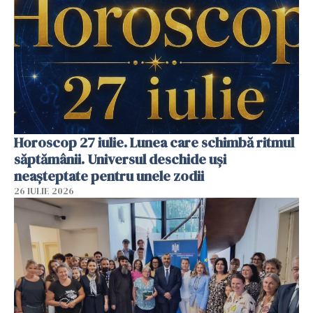
Horoscop 27 iulie. Lunea care schimbă ritmul
săptămânii. Universul deschide uși
neașteptate pentru unele zodii
26 IULIE 2026