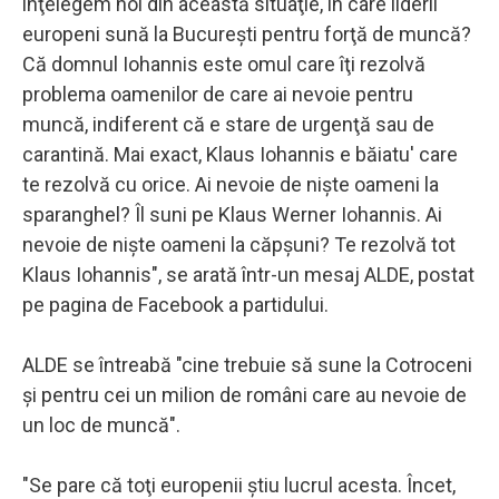
înţelegem noi din această situaţie, în care liderii
europeni sună la Bucureşti pentru forţă de muncă?
Că domnul Iohannis este omul care îţi rezolvă
problema oamenilor de care ai nevoie pentru
muncă, indiferent că e stare de urgenţă sau de
carantină. Mai exact, Klaus Iohannis e băiatu' care
te rezolvă cu orice. Ai nevoie de nişte oameni la
sparanghel? Îl suni pe Klaus Werner Iohannis. Ai
nevoie de nişte oameni la căpşuni? Te rezolvă tot
Klaus Iohannis", se arată într-un mesaj ALDE, postat
pe pagina de Facebook a partidului.
ALDE se întreabă "cine trebuie să sune la Cotroceni
şi pentru cei un milion de români care au nevoie de
un loc de muncă".
"Se pare că toţi europenii ştiu lucrul acesta. Încet,