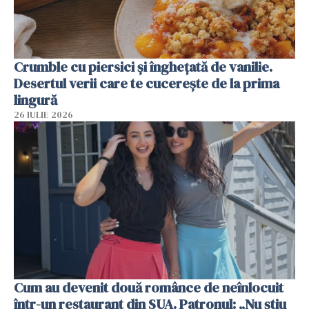
Crumble cu piersici și înghețată de vanilie.
Desertul verii care te cucerește de la prima
lingură
26 IULIE 2026
Cum au devenit două românce de neînlocuit
într-un restaurant din SUA. Patronul: „Nu știu