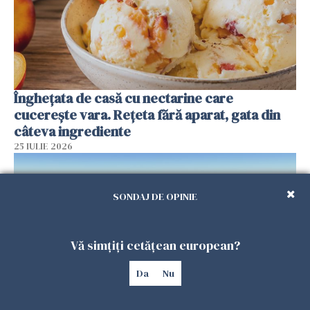
Înghețata de casă cu nectarine care
cucerește vara. Rețeta fără aparat, gata din
câteva ingrediente
25 IULIE 2026
SONDAJ DE OPINIE
Vă simțiți cetățean european?
Da
Nu