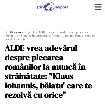
StiriDiaspora
›
Știri
›
ALDE vrea adevărul despre plecarea
românilor la muncă în străinătate: "Klaus Iohannis, băiatu' care te
rezolvă cu orice"
ALDE vrea adevărul
despre plecarea
românilor la muncă în
străinătate: "Klaus
Iohannis, băiatu' care te
rezolvă cu orice"