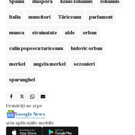
Spania
diaspora
Klaus Iohannis
Iohannis
Italia
muncitori
Tăriceanu
parlament
munca
strainatate
alde
orban
calin popescu tariceanu
ludovic orban
merkel
angela merkel
sezonieri
sparanghel
Urmăriți-ne și pe
Google News
și în aplicațiile mobile