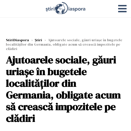
StiriDiaspora
›
Știri
›
Ajutoarele sociale, găuri uriașe în bugetele
localităților din Germania, obligate acum să crească impozitele pe
clădiri
Ajutoarele sociale, găuri
uriașe în bugetele
localităților din
Germania, obligate acum
să crească impozitele pe
clădiri