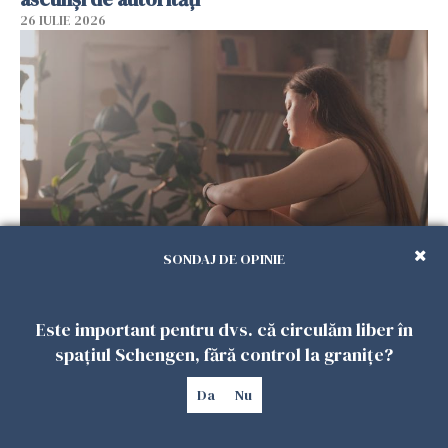
26 IULIE 2026
SONDAJ DE OPINIE
Vrei să te muți în SUA? Un studiu Harvard
arată ce se întâmplă cu sănătatea multor
imigranți
Este important pentru dvs. că circulăm liber în
26 IULIE 2026
spațiul Schengen, fără control la granițe?
Da
Nu