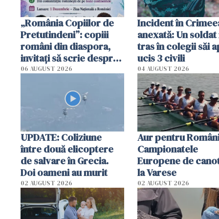
„România Copiilor de
Incident în Crimee
Pretutindeni”: copiii
anexată: Un soldat 
români din diaspora,
tras în colegii săi a
invitați să scrie despre
ucis 3 civili
România într-un volum
06 AUGUST 2026
04 AUGUST 2026
special
UPDATE: Coliziune
Aur pentru Români
între două elicoptere
Campionatele
de salvare în Grecia.
Europene de canot
Doi oameni au murit
la Varese
02 AUGUST 2026
02 AUGUST 2026