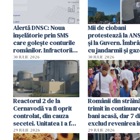
Alertă DNSC: Noua
Mii de ciobani
înșelătorie prin SMS
protestează la AN
care golește conturile
și la Guvern. Îmbrâ
românilor. Infractorii
cu jandarmii și gaz
folosesc numele
lacrimogene
30 IULIE 2026
30 IULIE 2026
Ghișeul.ro și al Poliției
Române
Reactorul 2 de la
Românii din străin
Cernavodă va fi oprit
trimit în continuar
controlat, din cauza
bani acasă, dar 7 d
secetei. Unitatea 1 a fost
exclud revenirea î
deja oprită
29 IULIE 2026
29 IULIE 2026