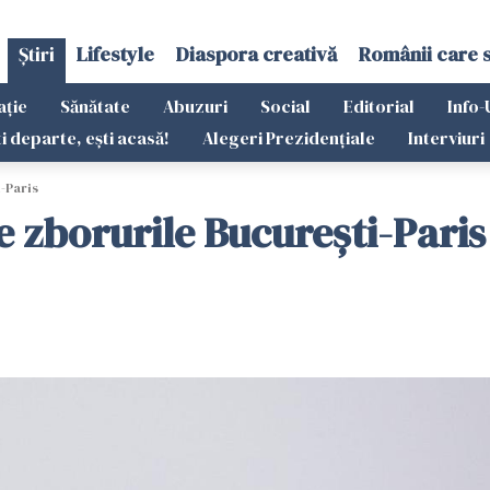
Știri
Lifestyle
Diaspora creativă
Românii care 
ație
Sănătate
Abuzuri
Social
Editorial
Info-
ti departe, ești acasă!
Alegeri Prezidențiale
Interviuri
-Paris
e zborurile București-Paris