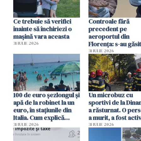
Ce trebuie să verifici
Controale fără
înainte să închiriezi o
precedent pe
mașină vara aceasta
aeroportul din
Florența: s-au găsi
31 IULIE 2026
capete de aligator 
31 IULIE 2026
sumă imensă de ba
100 de euro șezlongul și
Un microbuz cu
apă de la robinet la un
sportivi de la Dina
euro, în stațiunile din
a răsturnat. O per
Italia. Cum explică
a murit, a fost acti
autoritățile
planul roșu de
31 IULIE 2026
31 IULIE 2026
intervenție