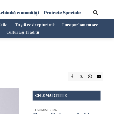
schimbă comunități
Proiecte Speciale
Utile
Tu știi ce drepturi ai?
Europarlamentare
Cultură și Tradiții
CELE MAI CITITE
04 AUGUST 2026