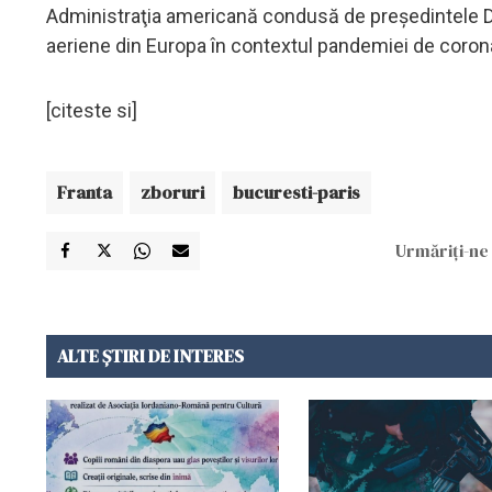
Administraţia americană condusă de preşedintele D
aeriene din Europa în contextul pandemiei de coron
[citeste si]
Franta
zboruri
bucuresti-paris
Urmăriți-ne 
ALTE ȘTIRI DE INTERES