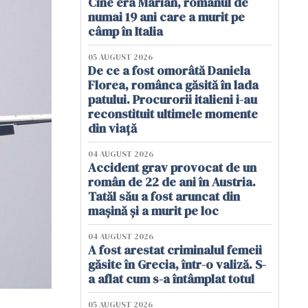
Cine era Marian, românul de
numai 19 ani care a murit pe
câmp în Italia
05 AUGUST 2026
De ce a fost omorâtă Daniela
Florea, românca găsită în lada
patului. Procurorii italieni i-au
reconstituit ultimele momente
din viață
04 AUGUST 2026
Accident grav provocat de un
român de 22 de ani în Austria.
Tatăl său a fost aruncat din
mașină și a murit pe loc
04 AUGUST 2026
A fost arestat criminalul femeii
găsite în Grecia, într-o valiză. S-
a aflat cum s-a întâmplat totul
05 AUGUST 2026