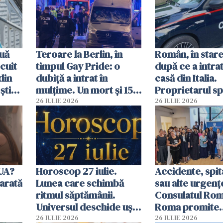
uă
Teroare la Berlin, în
Român, în stare
cuit
timpul Gay Pride: o
după ce a intrat
din
dubiță a intrat în
casă din Italia.
știu
mulțime. Un mort și 15
Proprietarul s
 voi”
răniți
s-a apărat cu un
26 IULIE 2026
26 IULIE 2026
SUA?
Horoscop 27 iulie.
Accidente, spit
arată
Lunea care schimbă
sau alte urgenț
ritmul săptămânii.
Consulatul Româ
Universul deschide uși
Roma promite
neașteptate pentru
intervenții în d
26 IULIE 2026
26 IULIE 2026