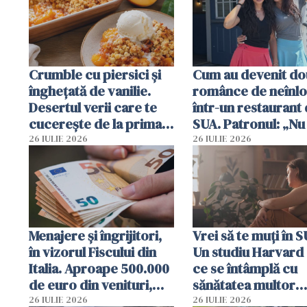
Crumble cu piersici și
Cum au devenit do
înghețată de vanilie.
românce de neînlo
Desertul verii care te
într-un restaurant 
cucerește de la prima
SUA. Patronul: „Nu 
lingură
ce o să mă fac fără
26 IULIE 2026
26 IULIE 2026
Menajere și îngrijitori,
Vrei să te muți în 
în vizorul Fiscului din
Un studiu Harvard 
Italia. Aproape 500.000
ce se întâmplă cu
de euro din venituri,
sănătatea multor
ascunși de autorități
imigranți
26 IULIE 2026
26 IULIE 2026