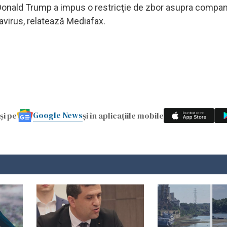
onald Trump a impus o restricţie de zbor asupra compani
avirus, relatează Mediafax.
Google News
și pe
și în aplicațiile mobile