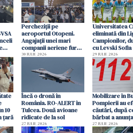
Percheziții pe
Universitatea C
SVSA
aeroportul Otopeni.
eliminată din Li
nceli
Angajații unei mari
Campionilor, d
e
companii aeriene furau
cu Levski Sofia
parfumuri, ceasuri și
30 IULIE 2026
29 IULIE 2026
mâncarea destinată
vânzării
ătate
Încă o dronă în
Mobilizare în B
e
România. RO-ALERT în
Pompierii au ef
in 10
Tulcea. Două avioane
căutări, după c
n țară
ridicate de la sol
bărbat a anunțat
că a văzut un o
27 IULIE 2026
27 IULIE 2026
luminos