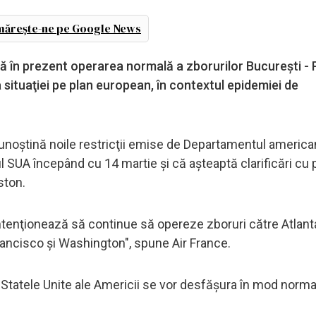
ărește-ne pe Google News
 în prezent operarea normală a zborurilor Bucureşti - Pa
 situaţiei pe plan european, în contextul epidemiei de
 cunoştină noile restricţii emise de Departamentul america
l SUA începând cu 14 martie şi că aşteaptă clarificări cu pr
ston.
intenţionează să continue să opereze zboruri către Atlant
rancisco şi Washington", spune Air France.
e Statele Unite ale Americii se vor desfăşura în mod norma