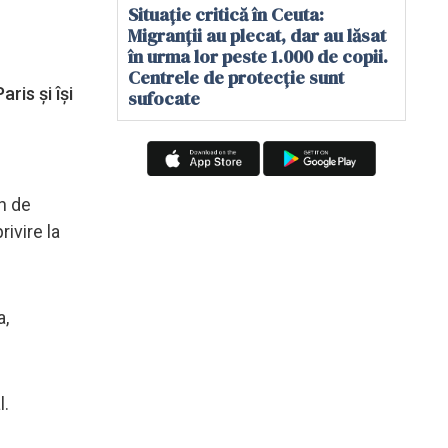
Situație critică în Ceuta:
Migranții au plecat, dar au lăsat
în urma lor peste 1.000 de copii.
Centrele de protecție sunt
ris şi îşi
sufocate
n de
ivire la
a,
l.