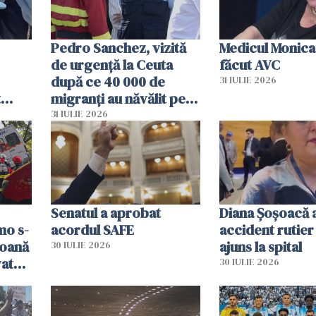
Pedro Sanchez, vizită
Medicul Monica
de urgență la Ceuta
făcut AVC
după ce 40 000 de
31 IULIE 2026
t
migranți au năvălit pe
și o
teritoriul spaniol: „Vom
31 IULIE 2026
ni
mobiliza toate
resursele"
Senatul a aprobat
Diana Șoșoacă a
mo s-
acordul SAFE
accident rutier 
soană
ajuns la spital
30 IULIE 2026
vat
30 IULIE 2026