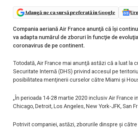
Adaugă-ne ca sursă preferată în Google
Urm
Compania aeriană Air France anunţă că îşi continuă
va adapta numărul de zboruri în funcţie de evoluţia
coronavirus de pe continent.
Totodată, Air France mai anunţă astăzi că a luat la
Securitate Internă (DHS) privind accesul pe teritoriu
posibilitatea menţinerii curselor către Miami şi Hou
„În perioada 14-28 martie 2020 inclusiv Air France 
Chicago, Detroit, Los Angeles, New York-JFK, San F
Potrivit companiei, astăzi, zborurile dinspre şi cătr