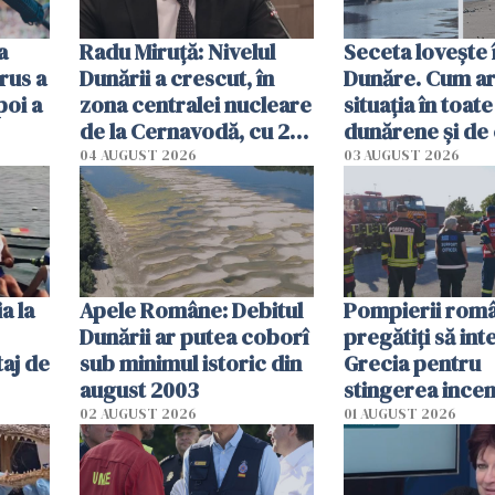
a
Radu Miruţă: Nivelul
Seceta lovește 
rus a
Dunării a crescut, în
Dunăre. Cum ar
poi a
zona centralei nucleare
situația în toate
de la Cernavodă, cu 2
dunărene și de
cm faţă de ziua trecută
România resim
04 AUGUST 2026
03 AUGUST 2026
efectele, deși a
în iulie
a la
Apele Române: Debitul
Pompierii româ
Dunării ar putea coborî
pregătiţi să int
aj de
sub minimul istoric din
Grecia pentru
august 2003
stingerea incen
02 AUGUST 2026
01 AUGUST 2026