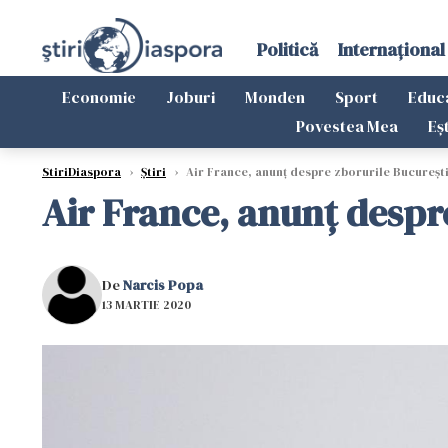
Politică
Internațional
Economie
Joburi
Monden
Sport
Educ
Povestea Mea
Eș
StiriDiaspora
›
Știri
›
Air France, anunț despre zborurile București
Air France, anunț despr
De
Narcis Popa
13 MARTIE 2020