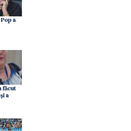
 Pop a
 făcut
și a