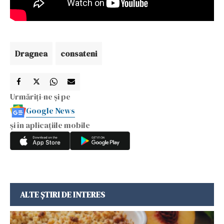
Dragnea
consateni
Urmăriți-ne și pe
Google News
și în aplicațiile mobile
ALTE ȘTIRI DE INTERES