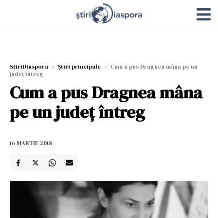
StiriDiaspora
›
Știri principale
›
Cum a pus Dragnea mâna pe un
județ întreg
Cum a pus Dragnea mâna
pe un județ întreg
16 MARTIE 2018