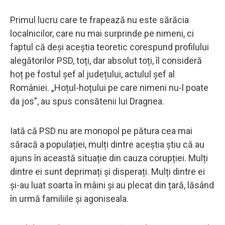
Primul lucru care te frapează nu este sărăcia
localnicilor, care nu mai surprinde pe nimeni, ci
faptul că deși aceștia teoretic corespund profilului
alegătorilor PSD, toți, dar absolut toți, îl consideră
hoț pe fostul șef al județului, actulul șef al
României. „Hoțul-hoțului pe care nimeni nu-l poate
da jos”, au spus consătenii lui Dragnea.
Iată că PSD nu are monopol pe pătura cea mai
săracă a populației, mulți dintre aceștia știu că au
ajuns în această situație din cauza corupției. Mulți
dintre ei sunt deprimați și disperați. Mulți dintre ei
și-au luat soarta în mâini și au plecat din țară, lăsând
în urmă familiile și agoniseala.