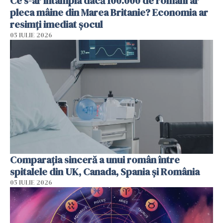
Ce s-ar întâmpla dacă 100.000 de români ar
pleca mâine din Marea Britanie? Economia ar
resimți imediat șocul
05 IULIE 2026
Comparația sinceră a unui român între
spitalele din UK, Canada, Spania și România
05 IULIE 2026