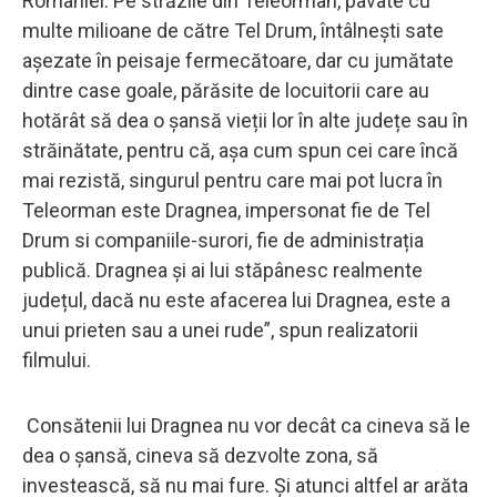
României. Pe străzile din Teleorman, pavate cu
multe milioane de către Tel Drum, întâlnești sate
așezate în peisaje fermecătoare, dar cu jumătate
dintre case goale, părăsite de locuitorii care au
hotărât să dea o șansă vieții lor în alte județe sau în
străinătate, pentru că, așa cum spun cei care încă
mai rezistă, singurul pentru care mai pot lucra în
Teleorman este Dragnea, impersonat fie de Tel
Drum si companiile-surori, fie de administrația
publică. Dragnea și ai lui stăpânesc realmente
județul, dacă nu este afacerea lui Dragnea, este a
unui prieten sau a unei rude”, spun realizatorii
filmului.
Consătenii lui Dragnea nu vor decât ca cineva să le
dea o șansă, cineva să dezvolte zona, să
investească, să nu mai fure. Și atunci altfel ar arăta