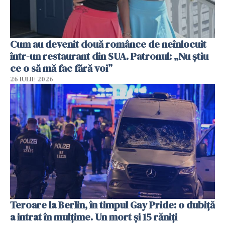
Cum au devenit două românce de neînlocuit
într-un restaurant din SUA. Patronul: „Nu știu
ce o să mă fac fără voi”
26 IULIE 2026
Teroare la Berlin, în timpul Gay Pride: o dubiță
a intrat în mulțime. Un mort și 15 răniți