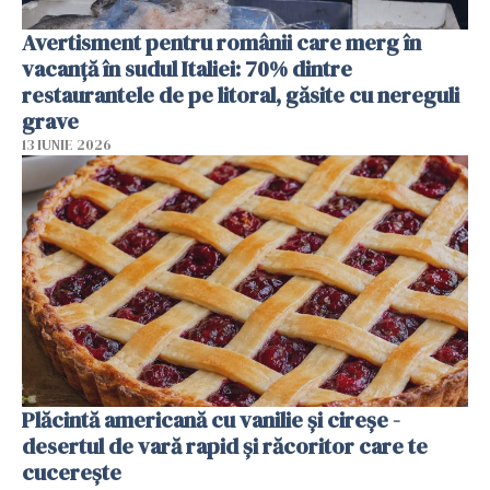
Avertisment pentru românii care merg în
vacanță în sudul Italiei: 70% dintre
restaurantele de pe litoral, găsite cu nereguli
grave
13 IUNIE 2026
Plăcintă americană cu vanilie și cireșe -
desertul de vară rapid și răcoritor care te
cucerește