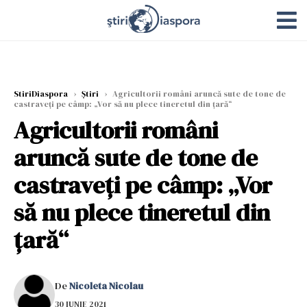
StiriDiaspora
›
Știri
›
Agricultorii români aruncă sute de tone de
castraveți pe câmp: „Vor să nu plece tineretul din țară“
Agricultorii români
aruncă sute de tone de
castraveți pe câmp: „Vor
să nu plece tineretul din
țară“
De
Nicoleta Nicolau
30 IUNIE 2021