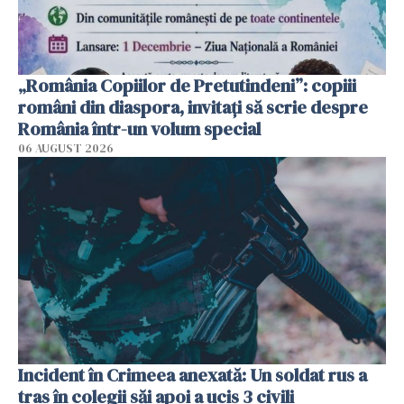
„România Copiilor de Pretutindeni”: copiii
români din diaspora, invitați să scrie despre
România într-un volum special
06 AUGUST 2026
Incident în Crimeea anexată: Un soldat rus a
tras în colegii săi apoi a ucis 3 civili