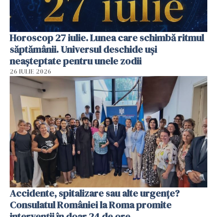
Horoscop 27 iulie. Lunea care schimbă ritmul
săptămânii. Universul deschide uși
neașteptate pentru unele zodii
26 IULIE 2026
Accidente, spitalizare sau alte urgențe?
Consulatul României la Roma promite
intervenții în doar 24 de ore