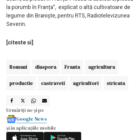
la porumb în Franța“, explicat o altă cultivatoare de
legume din Braniște, pentru RTS, Radiotelevizunea
Severin.
[citeste si]
Romani
diaspora
Franta
agricultura
productie
castraveti
agricultori
stricata
Urmăriți-ne și pe
Google News
și în aplicațiile mobile