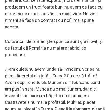
pierdere. Cât se face exportul, noi care muncim și
producem un fruct foarte bun, nu avem ce face cu
ele. Alea de export se vând la magazine. Nu vine
nimeni să facă un contract cu noi“, mai spune
acesta.
Cultivatorii de la Braniște spun că sunt grav loviți și
de faptul că România nu mai are fabrici de
procesare.
„I-am cules, nu avem unde să-i vindem. Vor să nu
plece tineretul din țară... Cu ce? Cu ce să trăim?
Avem copii, cheltuieli. Muncim din februarie când
am pus în seră. Munca nu o mai punem, dar nici
investiția pe care am băgat-o nu o scoatem.
Castravetele nu mai e profitabil. Mulți au plecat
acum, au plecat în Franța. Pleacă la abatoare, pleacă