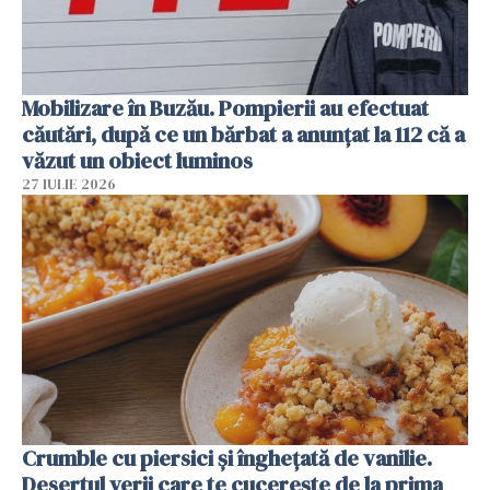
Mobilizare în Buzău. Pompierii au efectuat
căutări, după ce un bărbat a anunțat la 112 că a
văzut un obiect luminos
27 IULIE 2026
Crumble cu piersici și înghețată de vanilie.
Desertul verii care te cucerește de la prima