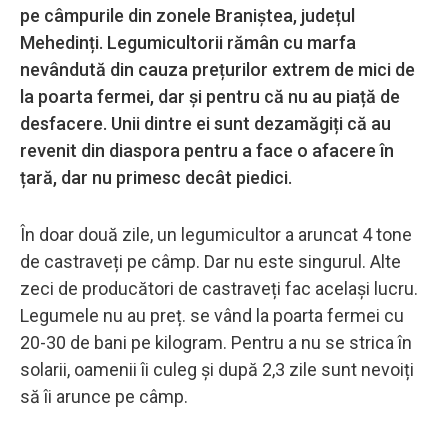
pe câmpurile din zonele Braniștea, județul
Mehedinți. Legumicultorii rămân cu marfa
nevândută din cauza prețurilor extrem de mici de
la poarta fermei, dar și pentru că nu au piață de
desfacere. Unii dintre ei sunt dezamăgiți că au
revenit din diaspora pentru a face o afacere în
țară, dar nu primesc decât piedici.
În doar două zile, un legumicultor a aruncat 4 tone
de castraveți pe câmp. Dar nu este singurul. Alte
zeci de producători de castraveți fac același lucru.
Legumele nu au preț. se vând la poarta fermei cu
20-30 de bani pe kilogram. Pentru a nu se strica în
solarii, oamenii îi culeg și după 2,3 zile sunt nevoiți
să îi arunce pe câmp.