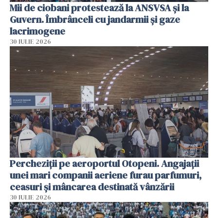
Mii de ciobani protestează la ANSVSA și la
Guvern. Îmbrânceli cu jandarmii și gaze
lacrimogene
30 IULIE 2026
Percheziții pe aeroportul Otopeni. Angajații
unei mari companii aeriene furau parfumuri,
ceasuri și mâncarea destinată vânzării
30 IULIE 2026