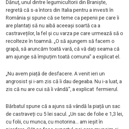
Dănuț, unul dintre legumicultorii din Braniște,
regretă că s-a întors din Italia pentru a investi în
România și spune că se teme ca pepenii pe care îi
are plantați să nu aibă aceeași soartă ca a
castraveților, la fel și cu varza pe care urmează să o
recolteze în toamnă. „O să ajungem să facem o
grapă, să aruncăm toată vară, că vă dați seama că
am ajunge să împuțim toată comuna“ a explicat el.
„Nu avem piață de desfacere. A venit ieri un
angrosist și i-am zis că îi dau degeaba. Nu i-a luat, a
zis că nu are cui să îi vândă“, a explicat fermierul.
Bărbatul spune că a ajuns să vândă la piață un sac
de castraveți cu 5 lei sacul. „Un sac de folie e 1,3 lei,
cu folii, cu munca, cu motorina... am ieșit în